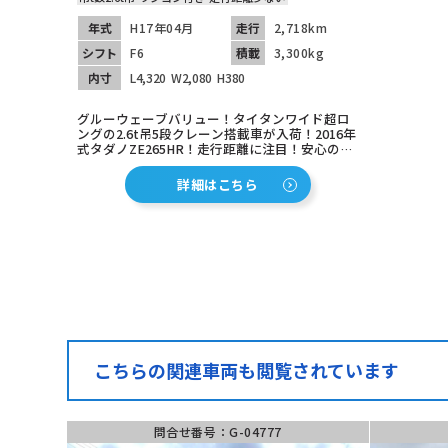
年式
H17年04月
走行
2,718km
シフト
F6
積載
3,300kg
内寸
L4,320
W2,080
H380
グルーウェーブバリュー！タイタンワイド超ロ
ングの2.6t吊5段クレーン搭載車が入荷！2016年
式タダノZE265HR！走行距離に注目！安心の6
速マニュアル！ベース車にも最適な1台です！
詳細はこちら
こちらの関連車両も閲覧されています
問合せ番号：G-04777