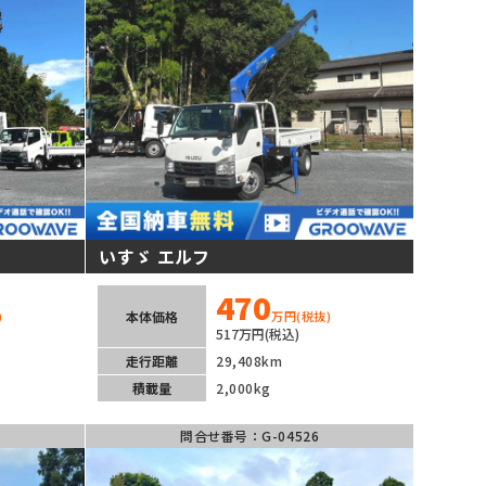
いすゞ エルフ
470
本体価格
)
万円
(税抜)
517万円(税込)
走行距離
29,408km
積載量
2,000kg
問合せ番号：G-04526