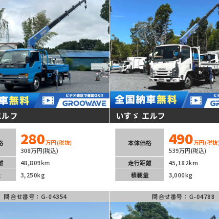
エルフ
いすゞ エルフ
280
490
格
本体価格
万円
(税抜)
万円
(税抜
308万円(税込)
539万円(税込)
離
48,809km
走行距離
45,182km
量
3,250kg
積載量
3,000kg
問合せ番号：G-04354
問合せ番号：G-04788