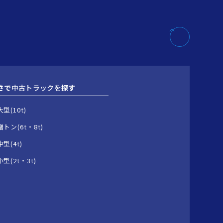
さで
中古トラックを
探す
大型(10t)
増トン(6t・8t)
中型(4t)
小型(2t・3t)