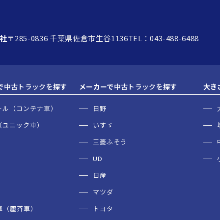
社
〒285-0836 千葉県佐倉市生谷1136
TEL：043-488-6488
で
中古トラックを
探す
メーカーで
中古トラックを
探す
大き
ール（コンテナ車）
日野
（ユニック車）
いすゞ
三菱ふそう
UD
日産
マツダ
車（塵芥車）
トヨタ