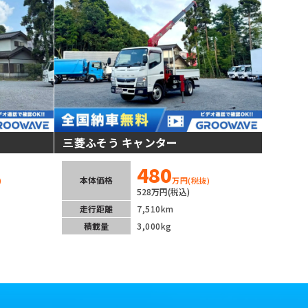
三菱ふそう キャンター
480
本体価格
)
万円
(税抜)
528万円(税込)
走行距離
7,510km
積載量
3,000kg