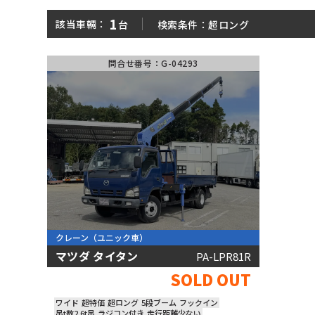
平ボディ
ダンプ
1
該当車輛：
台
検索条件：
超ロング
問合せ番号：G-04293
パッカー車
ミキサー車
■ 中古車両がカンタンに見つかる!
形状
メーカ
大きさ
走行距
大型
増トン
中型
小型
年式
〜
クレーン
（ユニック車）
マツダ タイタン
PA-LPR81R
SOLD OUT
ワイド
超特価
超ロング
5段ブーム
フックイン
吊t数2.6t吊
ラジコン付き
走行距離少ない