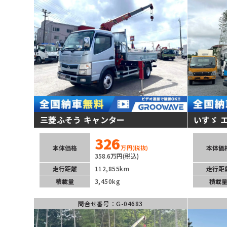
三菱ふそう キャンター
いすゞ 
326
本体価格
本体価
万円
(税抜)
358.6万円(税込)
走行距離
112,855km
走行距
積載量
3,450kg
積載
問合せ番号：G-04683