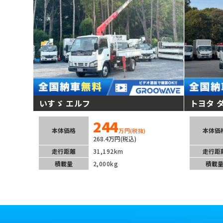
いすゞ エルフ
トヨタ 
244
本体価格
本体価
万円
(税抜)
268.4万円(税込)
走行距離
31,192km
走行距
積載量
2,000kg
積載