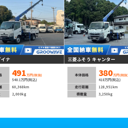
ダイナ
三菱ふそう キャンター
491
380
格
本体価格
万円
(税抜)
万円
(税抜
540.1万円(税込)
418万円(税込)
離
60,368km
走行距離
128,951km
量
2,000kg
積載量
3,250kg