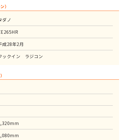
ーン）
タダノ
ZE265HR
平成28年2月
フックイン ラジコン
ィ）
4,320mm
2,080mm