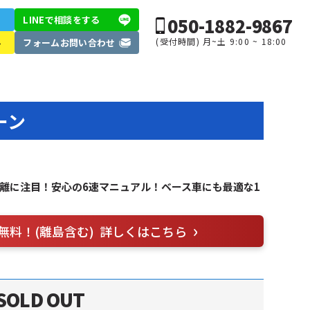
050-1882-9867
LINEで相談
をする
(受付時間) 月~土 9:00 ~ 18:00
ル
フォーム
お問い合わせ
ーン
行距離に注目！安心の6速マニュアル！ベース車にも最適な1
無料！(離島含む)
詳しくはこちら
SOLD OUT