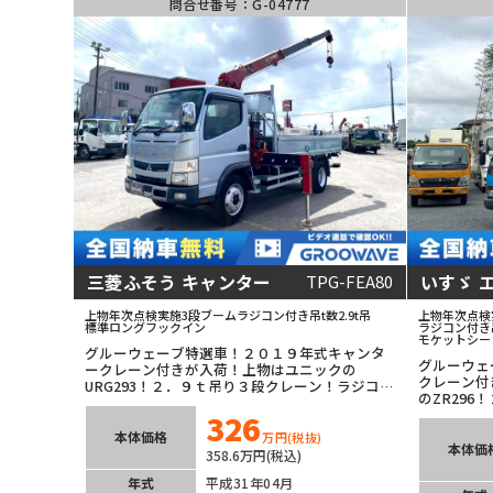
問合せ番号：G-04777
三菱ふそう キャンター
いすゞ 
TPG-FEA80
上物年次点検実施
3段ブーム
ラジコン付き
吊t数2.9t吊
上物年次点検
標準ロング
フックイン
ラジコン付き
モケットシー
グルーウェーブ特選車！２０１９年式キャンタ
グルーウェ
ークレーン付きが入荷！上物はユニックの
クレーン付
URG293！２．９ｔ吊り３段クレーン！ラジコン
のZR29
付き！上物は年次点検済み！オートマチックで
次点検済み
326
マニュアルに不慣れな方でも運転楽々！安全装
に運転でき
備充実！ETC２．０車載器も装着済み！ドラレ
本体価格
万円
(税抜)
嬉しいドラ
本体価
コもバックカメラも付いている！即戦力間違い
358.6万円(税込)
なしの１台！
年式
平成31年04月