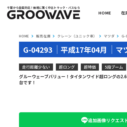
千葉から全国対応！
価格に驚く中古トラック・バスなら
HOME
在
HOME
販売在庫
クレーン（ユニック車）
マツダ
G-
G-04293
平成17年04月
マ
走行距離少ない
超ロング
超特価
5段ブーム
グルーウェーブバリュー！タイタンワイド超ロングの2.6
台です！
追加画像
リクエス