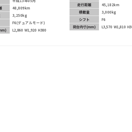
平成13年05月
走行距離
45,182km
離
48,809km
積載量
3,000kg
量
3,250kg
シフト
F6
ト
F6(デュアルモード)
荷台内寸
(mm)
L3,570
W1,810
H3
mm)
L2,860
W1,920
H380