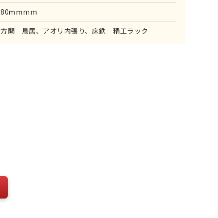
380ｍｍmm
3方開 鳥居、アオリ内張り、床鉄 精工ラック