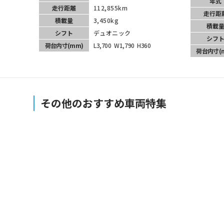
年式
走行距離
112,855km
走行距
積載量
3,450kg
積載
シフト
デュオニック
シフ
荷台内寸
(mm)
L3,700
W1,790
H360
荷台内寸
(
その他のおすすめ車両特集