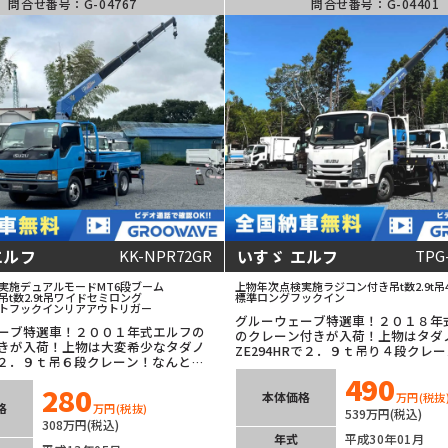
問合せ番号：G-04767
問合せ番号：G-04401
エルフ
いすゞ エルフ
KK-NPR72GR
TPG
実施
デュアルモードMT
6段ブーム
上物年次点検実施
ラジコン付き
吊t数2.9t吊
吊t数2.9t吊
ワイドセミロング
標準ロング
フックイン
ト
フックイン
リアアウトリガー
グルーウェーブ特選車！２０１８年
ーブ特選車！２００１年式エルフの
のクレーン付きが入荷！上物はタダ
きが入荷！上物は大変希少なタダノ
ZE294HRで２．９ｔ吊り４段クレ
6！２．９ｔ吊６段クレーン！なんと年
ジコン付き！安心できる年次点検済
！デュアルモードMTなので臨機応変
490
アル６速で臨機応変なアクセルワー
280
ます！モケットシートが上品です！
安全装備充実！ETC車載器も装着済
本体価格
万円
(税抜
レコ付きで痒い所に手が届く１台！
格
万円
(税抜)
で積載３ｔ！未来のお供間違いなし
539万円(税込)
308万円(税込)
年式
平成30年01月