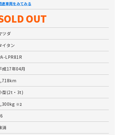
関連車両をみてみる
SOLD OUT
マツダ
タイタン
PA-LPR81R
平成17年04月
2,718km
小型(2t・3t)
3,300kg
※2
F6
抹消