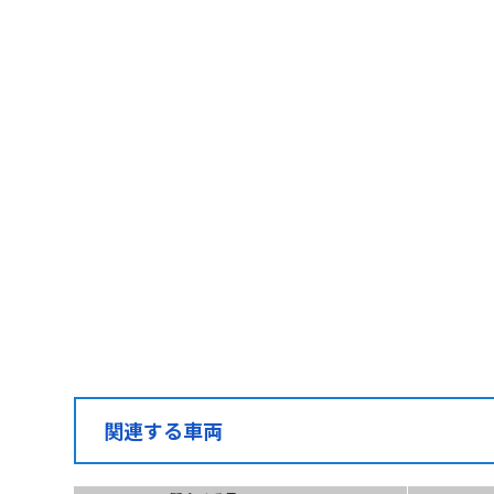
お電話で
こちらの番号を
お伝えください
050-1
問合せ番号
(受付時間) 月~土 9:
G-04293
関連する車両