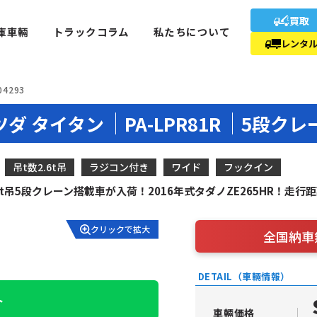
買取
庫車輛
トラックコラム
私たちについて
レンタ
04293
ツダ タイタン
PA-LPR81R
5段クレ
吊t数2.6t吊
ラジコン付き
ワイド
フックイン
t吊5段クレーン搭載車が入荷！2016年式タダノZE265HR！走
クリックで拡大
全国納車
DETAIL（車輛情報）
ト
車輛価格