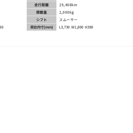
走行距離
29,408km
積載量
2,000kg
シフト
スムーサー
80
荷台内寸
(mm)
L3,730
W1,800
H380