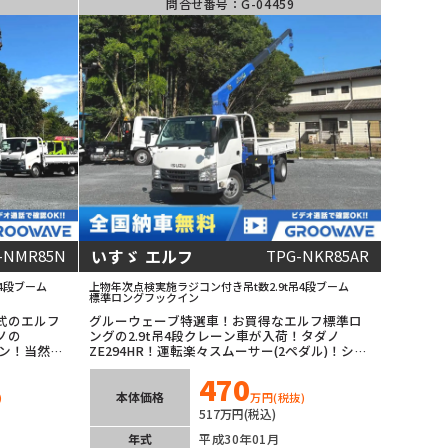
問合せ番号：G-04459
いすゞ エルフ
-NMR85N
TPG-NKR85AR
4段ブーム
上物年次点検実施
ラジコン付き
吊t数2.9t吊
4段ブーム
標準ロング
フックイン
式のエルフ
グルーウェーブ特選車！お買得なエルフ標準ロ
ノの
ングの2.9t吊4段クレーン車が入荷！タダノ
ーン！当然ラ
ZE294HR！運転楽々スムーサー(2ペダル)！シャ
み！マニュ
ーシの状態も綺麗でオススメの1台！ETC車載器
470
クが可能！
も装着済み！
み！低走行
本体価格
)
万円
(税抜)
の1台！
517万円(税込)
年式
平成30年01月