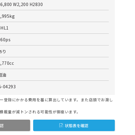
L6,800 W2,200 H2830
7,995kg
4HL1
160ps
あり
4,770cc
軽油
G-04293
ー登録にかかる費用を基に算出しています。また店頭でお渡し
積載量が減トンされる可能性が御座います。
認
状態表を確認