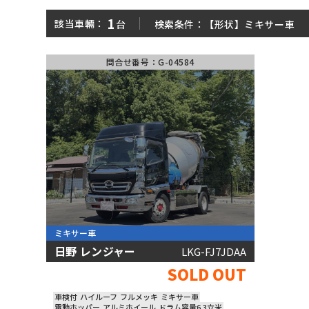
平ボディ
ダンプ
1
該当車輛：
台
検索条件：
【形状】ミキサー車
問合せ番号：G-04584
パッカー車
ミキサー車
■ 中古車両がカンタンに見つかる!
形状
メーカ
大きさ
走行距
大型
増トン
中型
小型
年式
〜
ミキサー車
日野 レンジャー
LKG-FJ7JDAA
SOLD OUT
車検付
ハイルーフ
フルメッキ
ミキサー車
電動ホッパー
アルミホイール
ドラム容量6.3立米