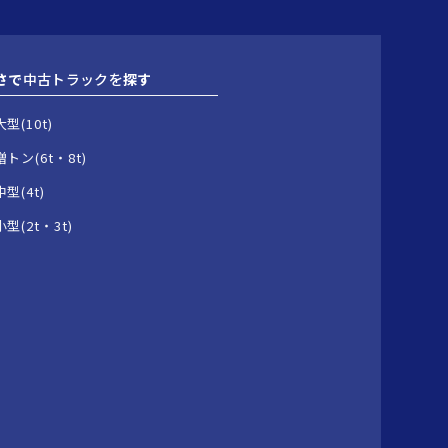
さで
中古トラックを
探す
大型(10t)
増トン(6t・8t)
中型(4t)
小型(2t・3t)