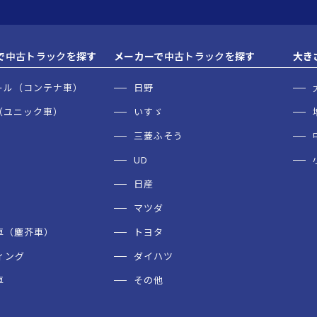
で
中古トラックを
探す
メーカーで
中古トラックを
探す
大き
ール（コンテナ車）
日野
（ユニック車）
いすゞ
三菱ふそう
UD
日産
マツダ
車（塵芥車）
トヨタ
ィング
ダイハツ
車
その他