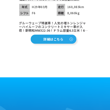
年式
H29年03月
走行
160,083km
シフト
F6
積載
8,060kg
グルーウェーブ特選車！人気の増トンレンジャ
ーハイルーフのコンクリートミキサー車が入
荷！新明和MW322-36！ドラム容量6.3立米！6速
マニュアル！赤シャーシ！メッキパーツ多数！
アルコアホイル装着済み！スタイリッシュでお
詳細はこちら
買得な1台！