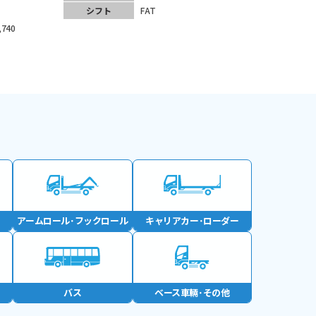
シフト
FAT
,740
アームロール･
フックロール
キャリアカー･
ローダー
バス
ベース車輛･
その他