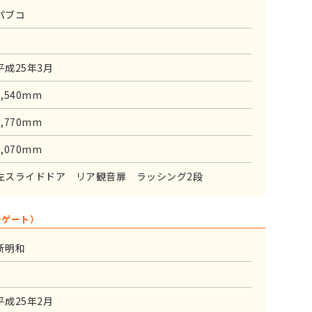
パブコ
平成25年3月
3,540mm
1,770mm
2,070mm
左スライドドア リア観音扉 ラッシング2段
ーゲート）
新明和
平成25年2月