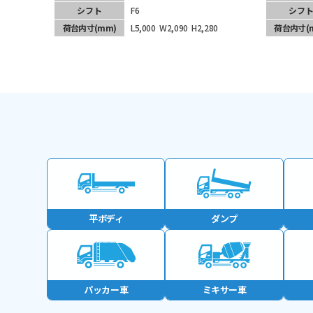
シフト
F6
シフ
荷台内寸
(mm)
L5,000
W2,090
H2,280
荷台内寸
(
平ボディ
ダンプ
パッカー車
ミキサー車