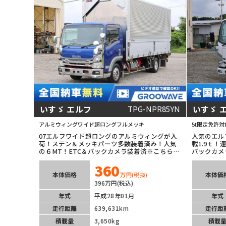
いすゞ エルフ
いすゞ 
TPG-NPR85YN
アルミウィング
ワイド超ロング
フルメッキ
5t限定免許対
07エルフワイド超ロングのアルミウィングが入
人気のエル
荷！ステン＆メッキパーツ多数装着済み！人気
載1.9ｔ
の６MT！ETC＆バックカメラ装着済※こちらの
バックカメ
商品は茨城坂東展示場にございますのでまずは
城坂東展示
360
お問合せ下さい！
下さい！
本体価格
本体価
万円
(税抜)
396万円(税込)
年式
平成28年01月
年式
走行距離
639,631km
走行距
積載量
3,650kg
積載