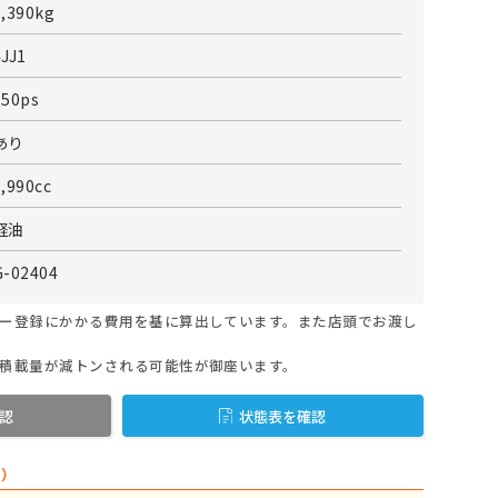
6,390kg
4JJ1
150ps
あり
2,990cc
軽油
G-02404
ー登録にかかる費用を基に算出しています。また店頭でお渡し
積載量が減トンされる可能性が御座います。
認
状態表を確認
ィ）