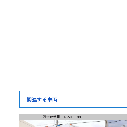
お電話で
こちらの番号を
お伝えください
050-1
問合せ番号
(受付時間) 月~土 9:
G-02404
関連する車両
問合せ番号：G-500044