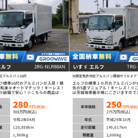
エルフ
いすゞ エルフ
2RG-NLR88AN
TRG
応
アルミバン
10尺
5t限定免許対応
アルミバン
両側サイドドア
フ標準10尺のアルミバンが入荷！積
エルフの標準１０尺のアルミバンが
！運転楽々オートマチック！キーレス！
気の5速マニュアル！キーレス！※
ラ装備で安心！※こちらの商品は茨
は茨城坂東展示場にございますので
場にございますのでまずはお問合せ
合せ下さい！
280
250
格
本体価格
万円
(税抜)
万円
(税抜
308万円(税込)
275万円(税込)
令和2年04月
年式
平成29年10月
離
120,858km
走行距離
149,017km
量
1,900kg
積載量
2,000kg