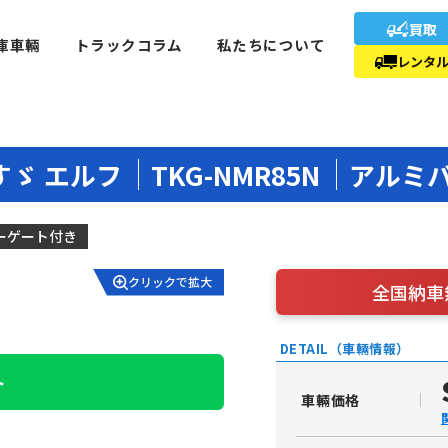
買取
庫車輛
トラックコラム
私たちについて
レンタ
すゞ エルフ
TKG-NMR85N
アルミ
ーゲート付き
クリックで拡大
全国納車
DETAIL（車輛情報）
ト
車輛価格