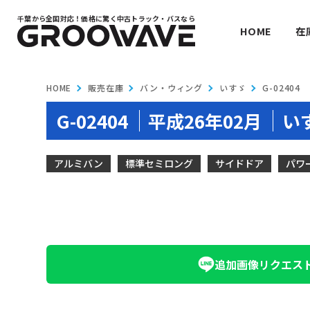
千葉から全国対応！
価格に驚く中古トラック・バスなら
HOME
在
HOME
販売在庫
バン・ウィング
いすゞ
G-02404
G-02404
平成26年02月
い
アルミバン
標準セミロング
サイドドア
パワ
追加画像
リクエス