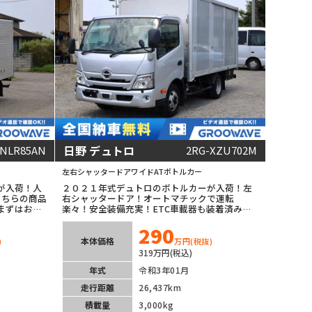
日野 デュトロ
-NLR85AN
2RG-XZU702M
左右シャッタードア
ワイド
AT
ボトルカー
が入荷！人
２０２１年式デュトロのボトルカーが入荷！左
こちらの商品
右シャッタードア！オートマチックで運転
まずはお問
楽々！安全装備充実！ETC車載器も装着済み！
※こちらの商品は茨城坂東展示場にございます
290
のでまずはお問合せ下さい！
本体価格
)
万円
(税抜)
319万円(税込)
年式
令和3年01月
走行距離
26,437km
積載量
3,000kg