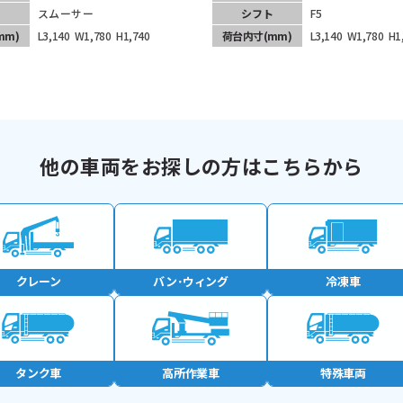
ト
スムーサー
シフト
F5
mm)
L3,140
W1,780
H1,740
荷台内寸
(mm)
L3,140
W1,780
H1
他の車両をお探しの方はこちらから
クレーン
バン･
ウィング
冷凍車
タンク車
高所作業車
特殊車両