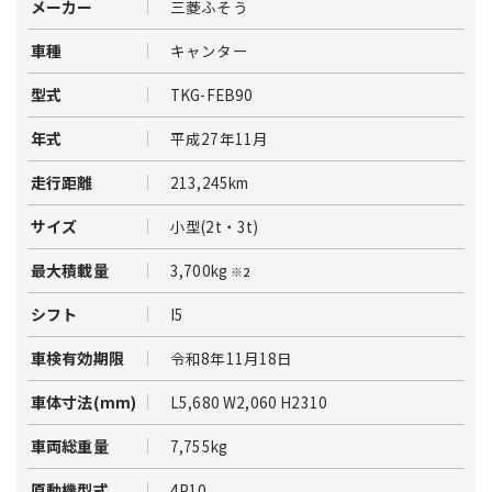
三菱ふそう
メーカー
キャンター
車種
TKG-FEB90
型式
平成27年11月
年式
213,245km
走行距離
小型(2t・3t)
サイズ
3,700kg
最大積載量
※2
I5
シフト
令和8年11月18日
車検有効期限
L5,680 W2,060 H2310
車体寸法(mm)
7,755kg
車両総重量
4P10
原動機型式