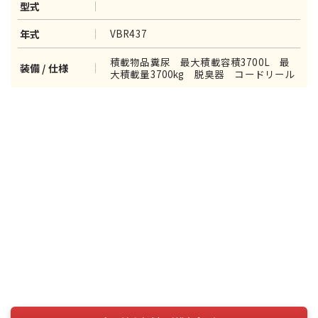
型式
VBR437
年式
積載物品糞尿 最大積載容積3700L 最
装備 / 仕様
大積載量3700kg 脱臭器 コードリール