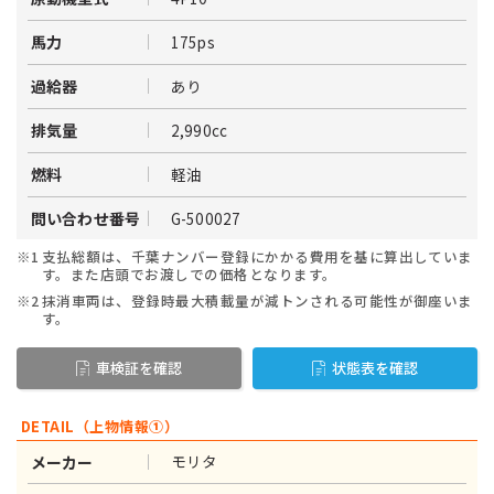
175ps
馬力
あり
過給器
2,990cc
排気量
軽油
燃料
G-500027
問い合わせ番号
※1
支払総額は、千葉ナンバー登録にかかる費用を基に算出していま
す。また店頭でお渡しでの価格となります。
※2
抹消車両は、登録時最大積載量が減トンされる可能性が御座いま
す。
車検証を確認
状態表を確認
DETAIL（上物情報①）
モリタ
メーカー