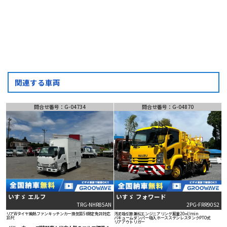
LINE
問い合わせ
関連する車両
問合せ番号：G-04734
問合せ番号：G-04870
いすゞ エルフ
いすゞ フォワード
TRG-NHR85AN
2PG-FRR90S2
リアWタイヤ
廃熱ファン
キッチンカー
換気扇
5t限定免許対応
汚泥吸引車
兼松エンジニアリング
風量20㎥/min
10尺
バキュームダンパー
吸入ホース
ステンレスタンク
PTO式
リアアウトリガー