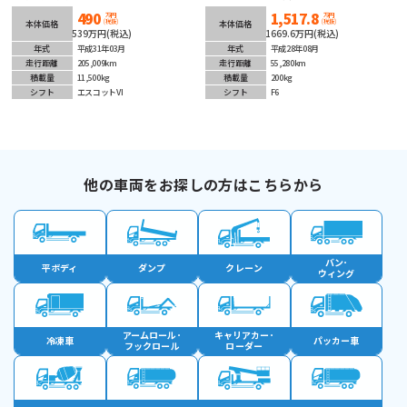
Ｈ１１エンジン搭載！ベットヒーター＆クーラー
済で気持ち良くご使用頂けます！人気の6速マニ
490
1,517.8
装備！リヤエアサス＆クルコン装備で長距離も快
ュアル！ETC車載器装着済み！
万円
万円
(税抜)
(税抜)
本体価格
本体価格
適な1台です！
539万円(税込)
1669.6万円(税込)
年式
平成31年03月
年式
平成28年08月
走行距離
205,009km
走行距離
55,280km
積載量
11,500kg
積載量
200kg
シフト
エスコットVI
シフト
F6
他の車両をお探しの方はこちらから
バン･
平ボディ
ダンプ
クレーン
ウィング
アームロール･
キャリアカー･
冷凍車
パッカー車
フックロール
ローダー