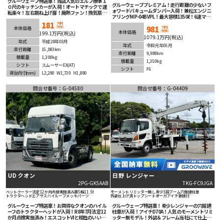
グルーウェーブ特選車！当店人気のエルフ標準１
グルーウェーブプレミアム！走行距離の少ないフ
０尺のキッチンカーが入荷！オートマチックで運
ォワードバキュームダンパー入荷！兼松エンジニ
転楽々！左右跳ね上げ扉！廃熱ファン！換気扇付
アリングMP-04BVPL！最大容積1350ℓ！6速マニ
き！低走行でまだまだこれからの1台！パナソニ
ュアル！状態良くオススメの1台！
181
ックナビ＆ETC車載器も装着済み！
万円
981
(税抜)
本体価格
万円
(税抜)
本体価格
199.1万円(税込)
1079.1万円(税込)
年式
平成28年03月
年式
令和元年05月
走行距離
15,083km
走行距離
9,988km
積載量
1,300kg
積載量
1,350kg
シフト
スムーサーEX(AT)
シフト
F6
荷台内寸
(mm)
L2,290
W1,730
H1,880
問合せ番号：G-04580
問合せ番号：G-04409
UD クオン
日野 レンジャー
2PG-GK5AAB
TKG-FC9JGA
ベットクーラー
法定12か月点検実施済み
第5輪11.5t
モーメントリミッター無し
希少
3段ブーム
穴掘建柱車
トラクタヘッド
エアサス
ハイルーフ
メッキパーツ
外装仕上げ済
トップシート
オーガ
アイチ
車検付
グルーウェーブ特選車！お買得なクオンのハイル
グルーウェーブ特選車！希少レンジャーの穴掘建
ーフのトラクターヘッドが入荷！R8年7月法定12
柱車が入荷！アイチD70A！人気のモーメントリミ
か月点検実施済み！エスコットVIと相性のいいＧ
ッター無モデル！外装＆フレーム当社にて仕上げ