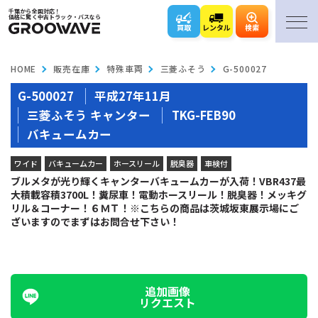
千葉から全国対応！
価格に驚く中古トラック・バスなら
買取
レンタル
検索
HOME
販売在庫
特殊車両
三菱ふそう
G-500027
G-500027
平成27年11月
三菱ふそう キャンター
TKG-FEB90
バキュームカー
ワイド
バキュームカー
ホースリール
脱臭器
車検付
ブルメタが光り輝くキャンターバキュームカーが入荷！VBR437最
大積載容積3700L！糞尿車！電動ホースリール！脱臭器！メッキグ
リル＆コーナー！６ＭＴ！※こちらの商品は茨城坂東展示場にご
ざいますのでまずはお問合せ下さい！
追加画像
リクエスト