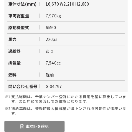
L6,670 W2,210 H2,680
車体寸法(mm)
7,970kg
車両総重量
6M60
原動機型式
220ps
馬力
あり
過給器
7,540cc
排気量
軽油
燃料
G-04797
問い合わせ番号
※1
支払総額は、千葉ナンバー登録にかかる費用を基に算出していま
す。また店頭でお渡しでの価格となります。
※2
抹消車両は、登録時最大積載量が減トンされる可能性が御座いま
す。
車検証を確認