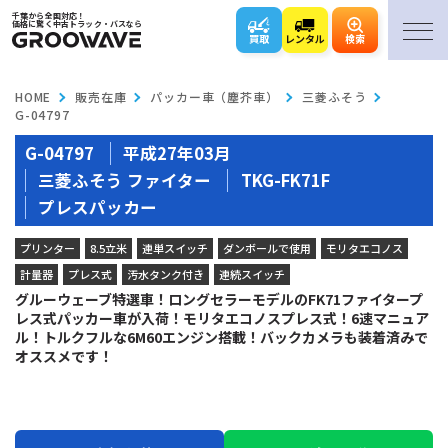
千葉から全国対応！
価格に驚く中古トラック・バスなら
買取
レンタル
検索
HOME
販売在庫
パッカー車（塵芥車）
三菱ふそう
G-04797
G-04797
平成27年03月
三菱ふそう ファイター
TKG-FK71F
プレスパッカー
プリンター
8.5立米
連単スイッチ
ダンボールで使用
モリタエコノス
計量器
プレス式
汚水タンク付き
連続スイッチ
グルーウェーブ特選車！ロングセラーモデルのFK71ファイタープ
レス式パッカー車が入荷！モリタエコノスプレス式！6速マニュア
ル！トルクフルな6M60エンジン搭載！バックカメラも装着済みで
オススメです！
MOVIE