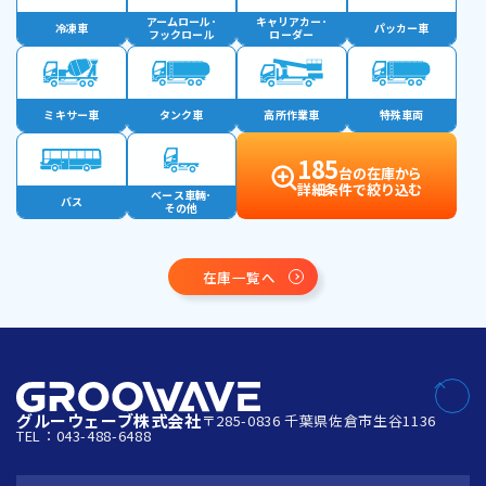
アームロール･
キャリアカー･
冷凍車
パッカー車
フックロール
ローダー
ミキサー車
タンク車
高所作業車
特殊車両
185
台の在庫から
詳細条件で絞り込む
ベース車輛･
バス
その他
在庫一覧へ
グルーウェーブ株式会社
〒285-0836 千葉県佐倉市生谷1136
TEL：043-488-6488