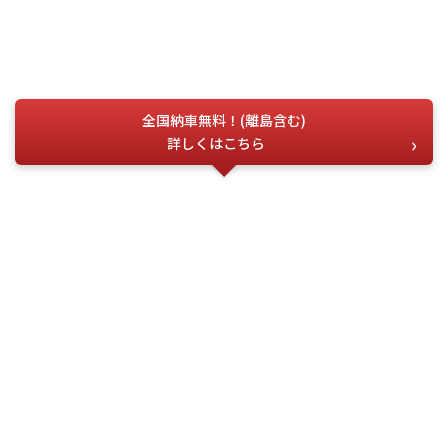
全国納車無料！(離島含む)
詳しくはこちら
お電話でのお問い合わせ
こちらの番号を
お伝えください
今すぐ電話する
問合せ番号
G-04797
(受付時間) 月~土 9:00 ~ 18:00