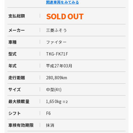
関連車両をみてみる
SOLD OUT
支払総額
三菱ふそう
メーカー
ファイター
車種
TKG-FK71F
型式
平成27年03月
年式
280,809km
走行距離
中型(4t)
サイズ
1,650kg
最大積載量
※2
F6
シフト
抹消
車検有効期限