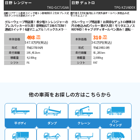
日野 レンジャー
日野 デュトロ
TKG-GC7JGAA
TPG-XZU600X
自動リアゲート
連単スイッチ
増トン
新明和
10.2立米
プレス式
塵芥車
4.4立米
箱内仕上げ済
外装オールペン済
巻込み式
汚水タンク付き
連続スイッチ
モリタエコノス
グルーウェーブ特選車！希少増トンレンジャーの
グルーウェーブ特選車！お買得なデュトロ標準10
プレスパッカーが入荷！新明和GT106-5733W！
尺 の巻込み式パッカー車が入荷！モリタエコノス
連続スイッチ！6速マニュアル！バックカメラ！
KA744D！キャブボディオールペン済み！運転
タイヤの残量もありオススメの1台です！
楽々オートマチック！ETC＆バックカメラ装着済
498
310
み！LEDフォグランプ！衝突被害軽減ブレーキ等
万円
万円
(税抜)
(税抜)
本体価格
本体価格
安全装備も充実！
547.8万円(税込)
341万円(税込)
年式
平成27年06月
年式
平成29年10月
走行距離
195,451km
走行距離
95,205km
積載量
4,100kg
積載量
2,000kg
シフト
F6
シフト
FAT
他の車両をお探しの方はこちらから
バン･
平ボディ
ダンプ
クレーン
ウィング