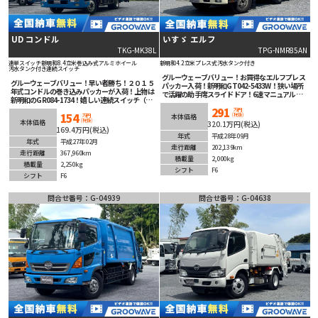
UD コンドル
いすゞ エルフ
TKG-MK38L
TPG-NMR85AN
連単スイッチ
新明和
8.4立米
巻込み式
アルミホイール
新明和
4.2立米
プレス式
汚水タンク付き
汚水タンク付き
連続スイッチ
グルーウェーブバリュー！お買得なエルフプレス
グルーウェーブバリュー！早い者勝ち！２０１５
パッカー入荷！新明和GT042-5433W！狭い場所
年式コンドルの巻き込みパッカーが入荷！上物は
で活躍の助手席スライドドア！6速マニュアル！
新明和のGR084-1734！嬉しい連続スイッチ（連
ETC車載器＆バックカメラ装備！
単スイッチ）付き！８．４立米！マニュアル６速
291
万円
154
(税抜)
で臨機応変なアクセルワークが可能！アルミホイ
本体価格
万円
(税抜)
本体価格
320.1万円(税込)
ールが素敵です！安全装備充実！こんな車を探し
169.4万円(税込)
ていた！人気間違いなしの１台！
年式
平成28年09月
年式
平成27年02月
走行距離
202,139km
走行距離
367,960km
積載量
2,000kg
積載量
2,250kg
シフト
F6
シフト
F6
問合せ番号：G-04939
問合せ番号：G-04638