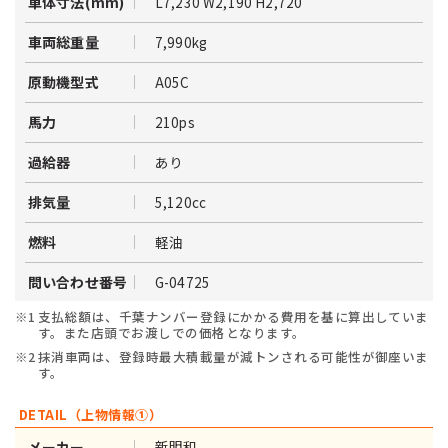
L7,230 W2,190 H2,720
車体寸法(mm)
7,990kg
車両総重量
A05C
原動機型式
210ps
馬力
あり
過給器
5,120cc
排気量
軽油
燃料
G-04725
問い合わせ番号
※1
支払総額は、千葉ナンバー登録にかかる費用を基に算出していま
す。また店頭でお渡しでの価格となります。
※2
抹消車両は、登録時最大積載量が減トンされる可能性が御座いま
す。
DETAIL（上物情報①）
新明和
メーカー