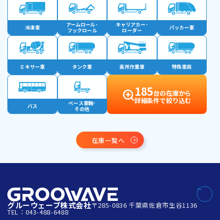
アームロール･
キャリアカー･
冷凍車
パッカー車
フックロール
ローダー
ミキサー車
タンク車
高所作業車
特殊車両
185
台の在庫から
詳細条件で絞り込む
ベース車輛･
バス
その他
在庫一覧へ
グルーウェーブ株式会社
〒285-0836 千葉県佐倉市生谷1136
TEL：043-488-6488