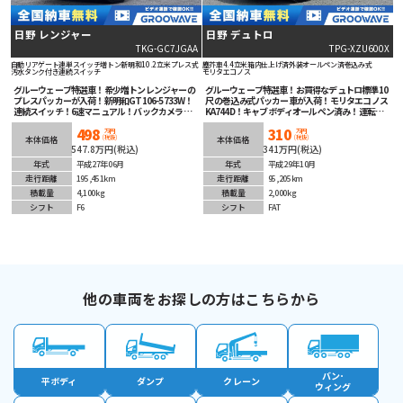
日野 レンジャー
日野 デュトロ
TKG-GC7JGAA
TPG-XZU600X
自動リアゲート
連単スイッチ
増トン
新明和
10.2立米
プレス式
塵芥車
4.4立米
箱内仕上げ済
外装オールペン済
巻込み式
汚水タンク付き
連続スイッチ
モリタエコノス
グルーウェーブ特選車！希少増トンレンジャーの
グルーウェーブ特選車！お買得なデュトロ標準10
プレスパッカーが入荷！新明和GT106-5733W！
尺 の巻込み式パッカー車が入荷！モリタエコノス
連続スイッチ！6速マニュアル！バックカメラ！
KA744D！キャブボディオールペン済み！運転
タイヤの残量もありオススメの1台です！
楽々オートマチック！ETC＆バックカメラ装着済
498
310
み！LEDフォグランプ！衝突被害軽減ブレーキ等
万円
万円
(税抜)
(税抜)
本体価格
本体価格
安全装備も充実！
547.8万円(税込)
341万円(税込)
年式
平成27年06月
年式
平成29年10月
走行距離
195,451km
走行距離
95,205km
積載量
4,100kg
積載量
2,000kg
シフト
F6
シフト
FAT
他の車両をお探しの方はこちらから
バン･
平ボディ
ダンプ
クレーン
ウィング