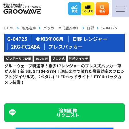
千葉から全国対応！
価格に驚く中古トラック・バスなら
買取
レンタル
検索
HOME
販売在庫
パッカー車（塵芥車）
日野
G-04725
G-04725
令和3年06月
日野 レンジャー
2KG-FC2ABA
プレスパッカー
ダンボールで使用
10.2立米
プレス式
連続スイッチ
グルーウェーブ特選車！希少17レンジャーのプレス式パッカー車
が入荷！新明和GT104-5734！運転楽々で優れた燃費効率のプロシ
フト(ダイヤル式、2ペダル)！LEDヘッドライト！ETC＆バックカ
メラ装備！
追加画像
リクエスト