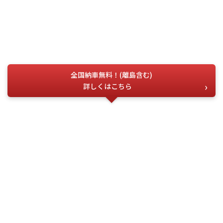
全国納車無料！(離島含む)
詳しくはこちら
お電話でのお問い合わせ
こちらの番号を
お伝えください
今すぐ電話する
問合せ番号
G-04725
(受付時間) 月~土 9:00 ~ 18:00