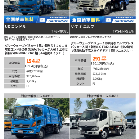
UD コンドル
いすゞ エルフ
TKG-MK38L
TPG-NMR85AN
連単スイッチ
新明和
8.4立米
巻込み式
アルミホイール
新明和
4.2立米
プレス式
汚水タンク付き
汚水タンク付き
連続スイッチ
グルーウェーブバリュー！お買得なエルフプレス
グルーウェーブバリュー！早い者勝ち！２０１５
パッカー入荷！新明和GT042-5433W！狭い場所
年式コンドルの巻き込みパッカーが入荷！上物は
で活躍の助手席スライドドア！6速マニュアル！
新明和のGR084-1734！嬉しい連続スイッチ（連
ETC車載器＆バックカメラ装備！
単スイッチ）付き！８．４立米！マニュアル６速
291
万円
154
(税抜)
で臨機応変なアクセルワークが可能！アルミホイ
本体価格
万円
(税抜)
本体価格
320.1万円(税込)
ールが素敵です！安全装備充実！こんな車を探し
169.4万円(税込)
ていた！人気間違いなしの１台！
年式
平成28年09月
年式
平成27年02月
走行距離
202,139km
走行距離
367,960km
積載量
2,000kg
積載量
2,250kg
シフト
F6
シフト
F6
問合せ番号：G-04939
問合せ番号：G-04638