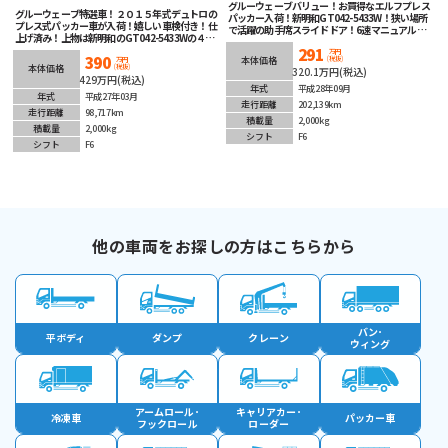
グルーウェーブバリュー！お買得なエルフプレス
グルーウェーブ特選車！２０１５年式デュトロの
パッカー入荷！新明和GT042-5433W！狭い場所
プレス式パッカー車が入荷！嬉しい車検付き！仕
で活躍の助手席スライドドア！6速マニュアル！
上げ済み！上物は新明和のGT042-5433Wの４．
ETC車載器＆バックカメラ装備！
３立米！マニュアル６速で臨機応変なアクセルワ
291
万円
390
(税抜)
ークが可能！安全装備充実！ETC２．０車載器も
本体価格
万円
(税抜)
本体価格
320.1万円(税込)
装着済み！即戦力間違いなしの１台！
429万円(税込)
年式
平成28年09月
年式
平成27年03月
走行距離
202,139km
走行距離
98,717km
積載量
2,000kg
積載量
2,000kg
シフト
F6
シフト
F6
他の車両をお探しの方はこちらから
バン･
平ボディ
ダンプ
クレーン
ウィング
アームロール･
キャリアカー･
冷凍車
パッカー車
フックロール
ローダー