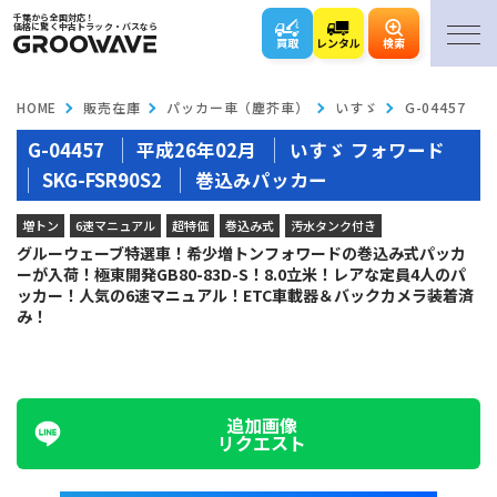
千葉から全国対応！
価格に驚く中古トラック・バスなら
買取
レンタル
検索
HOME
販売在庫
パッカー車（塵芥車）
いすゞ
G-04457
G-04457
平成26年02月
いすゞ フォワード
SKG-FSR90S2
巻込みパッカー
増トン
6速マニュアル
超特価
巻込み式
汚水タンク付き
グルーウェーブ特選車！希少増トンフォワードの巻込み式パッカ
ーが入荷！極東開発GB80-83D-S！8.0立米！レアな定員4人のパ
ッカー！人気の6速マニュアル！ETC車載器＆バックカメラ装着済
み！
追加画像
リクエスト