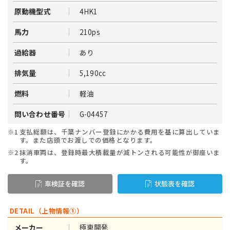
4HK1
原動機型式
210ps
馬力
あり
過給器
5,190cc
排気量
軽油
燃料
G-04457
問い合わせ番号
※1
支払総額は、千葉ナンバー登録にかかる費用を基に算出していま
す。また店頭でお渡しでの価格となります。
※2
抹消車両は、登録時最大積載量が減トンされる可能性が御座いま
す。
車検証を確認
状態表を確認
DETAIL（上物情報①）
極東開発
メーカー