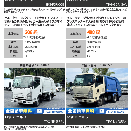
SKG-FSR90S2
TKG-GC7JGAA
8.1立米
連単スイッチ
増トン
巻込み式
ベッド付
汚水タンク付き
自動リアゲート
連単スイッチ
増トン
新明和
10.2立米
プレス式
車検付
連続スイッチ
汚水タンク付き
連続スイッチ
グルーウェーブバリュー！希少増トンフォワード
グルーウェーブ特選車！希少増トンレンジャーの
定員4名の巻込み式パッカー車が入荷！フジマイ
プレスパッカーが入荷！新明和GT106-5733W！
ティーLP881！ベッド付で快適！6速マニュア
連続スイッチ！6速マニュアル！バックカメラ！
ル！ETC車載器！タイヤの山の残量も半分以上あ
タイヤの残量もありオススメの1台です！
208
498
りオススメの1台！
万円
万円
(税抜)
(税抜)
本体価格
本体価格
228.8万円(税込)
547.8万円(税込)
年式
平成24年04月
年式
平成27年06月
走行距離
293,303km
走行距離
195,451km
積載量
4,650kg
積載量
4,100kg
シフト
F6
シフト
F6
問合せ番号：G-04826
問合せ番号：G-04957
いすゞ エルフ
いすゞ エルフ
TPG-NMR85AN
TPG-NMR85AN
ボディ塗装済
箱内仕上げ済
新明和
4.3立米
プレス式
新明和
4.2立米
プレス式
汚水タンク付き
汚水タンク付き
車検付