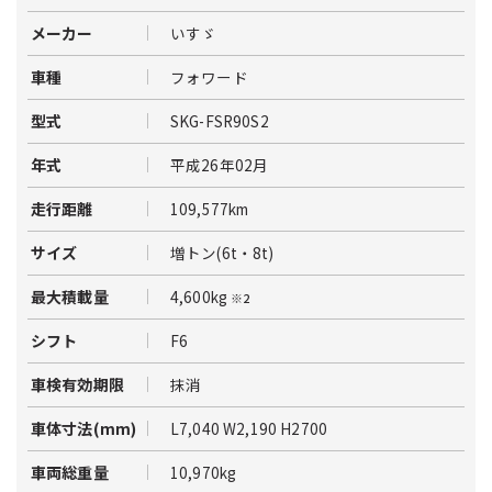
いすゞ
メーカー
フォワード
車種
SKG-FSR90S2
型式
平成26年02月
年式
109,577km
走行距離
増トン(6t・8t)
サイズ
4,600kg
最大積載量
※2
F6
シフト
抹消
車検有効期限
L7,040 W2,190 H2700
車体寸法(mm)
10,970kg
車両総重量