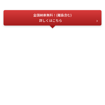
全国納車無料！(離島含む)
詳しくはこちら
お電話でのお問い合わせ
こちらの番号を
お伝えください
今すぐ電話する
問合せ番号
G-04457
(受付時間) 月~土 9:00 ~ 18:00
フォーム・LINEでお問い合わせ