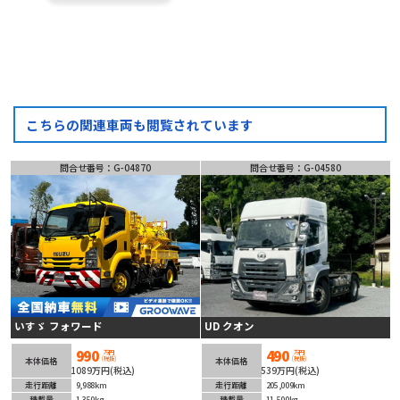
こちらの関連車両も閲覧されています
問合せ番号：G-04870
問合せ番号：G-04580
いすゞ フォワード
UD クオン
990
490
万円
万円
(税抜)
(税抜)
本体価格
本体価格
1089万円(税込)
539万円(税込)
走行距離
9,988km
走行距離
205,009km
積載量
1,350kg
積載量
11,500kg