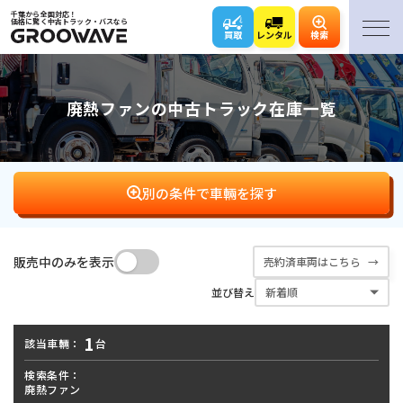
千葉から全国対応！
価格に驚く中古トラック・バスなら
買取
レンタル
検索
廃熱ファンの中古トラック在庫一覧
別の条件で車輛を探す
販売中のみを表示
売約済車両はこちら
バン･
平ボディ
ダンプ
クレーン
並び替え
ウィング
1
該当車輛：
台
アームロール･
キャリアカー･
冷凍車
パッカー車
フックロール
ローダー
検索条件：
廃熱ファン