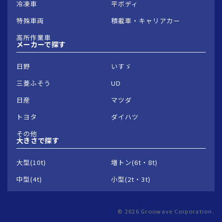
冷凍車
平ボディ
特殊車両
積載車・キャリアカー
高所作業車
メーカーで
探す
日野
いすゞ
三菱ふそう
UD
日産
マツダ
トヨタ
ダイハツ
その他
大きさで
探す
大型(10t)
増トン(6t・8t)
中型(4t)
小型(2t・3t)
© 2026 Groowave Corporation.