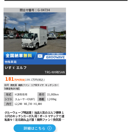
ミキサー車
問合せ番号：G-04734
タンク車
高所作業車
特殊車両
179
台の在庫から
詳細条件で絞り込む
ベース車輛･
バス
その他
特殊車両
いすゞ エルフ
TRG-NHR85AN
181
199.1万円(税込)
万円(税抜)
10尺
換気扇
廃熱ファン
リアWタイヤ
キッチンカー
5t限定免許対応
年式
H28年03月
走行
15,083km
シフト
スムーサーEX(AT)
積載
1,300kg
内寸
L2,290
W1,730
H1,880
グルーウェーブ特選車！当店人気のエルフ標準１
０尺のキッチンカーが入荷！オートマチックで運
転楽々！左右跳ね上げ扉！廃熱ファン！換気扇付
き！低走行でまだまだこれからの1台！パナソニ
ックナビ＆ETC車載器も装着済み！
詳細はこちら