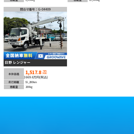
問合せ番号：G-04409
日野 レンジャー
1,517.8
万円
(税抜)
本体価格
1669.6万円(税込)
走行距離
55,280km
積載量
200kg