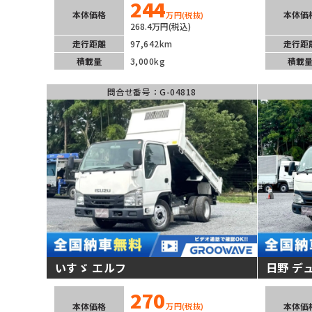
244
本体価格
本体価
万円
(税抜)
268.4万円(税込)
走行距離
97,642km
走行距
積載量
3,000kg
積載
問合せ番号：G-04818
いすゞ エルフ
日野 デ
270
本体価格
本体価
万円
(税抜)