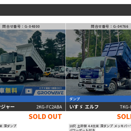
クレーン
バン･
ウィング
冷凍車
問合せ番号：G-04800
問合せ番号：G-04766
タンク車
高所作業車
特殊車両
ー
車種名
離
シフト
フリーワード
ダンプ
ンジャー
いすゞ エルフ
2KG-FC2ABA
TKG-
SOLD OUT
SOL
立米
深ダンプ
10尺
土砂禁
4.4立米
深ダンプ
メッキパー
パワーゲート付き