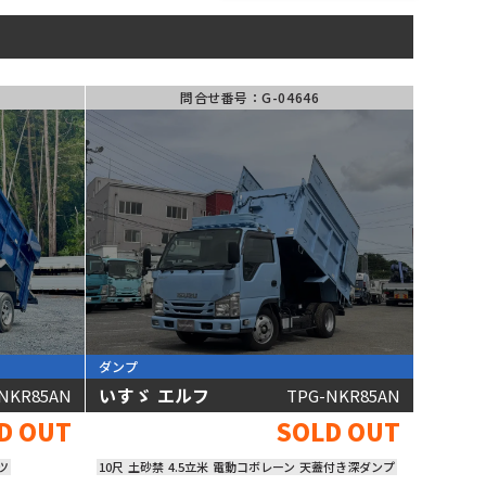
アームロール･
フックロール
キャリアカー･
ローダー
問合せ番号：G-04646
バス
ベース車輛･
その他
187
台の在庫から
トラックを見つける
ダンプ
いすゞ エルフ
NKR85AN
TPG-NKR85AN
D OUT
SOLD OUT
ツ
10尺
土砂禁
4.5立米
電動コボレーン
天蓋付き深ダンプ