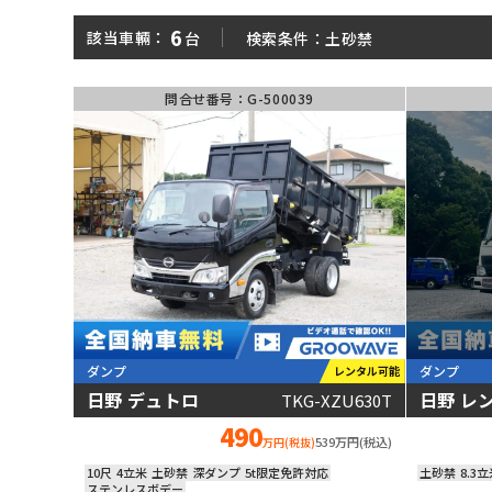
平ボディ
ダンプ
6
該当車輛：
台
検索条件：
土砂禁
問合せ番号：G-500039
パッカー車
ミキサー車
■ 中古車両がカンタンに見つかる!
形状
メーカ
大きさ
走行距
大型
増トン
中型
小型
年式
〜
ダンプ
ダンプ
レンタル可能
日野 デュトロ
日野 レ
TKG-XZU630T
動画あり
490
539万円(税込)
万円(税抜)
10尺
4立米
土砂禁
深ダンプ
5t限定免許対応
土砂禁
8.3
ステンレスボデー