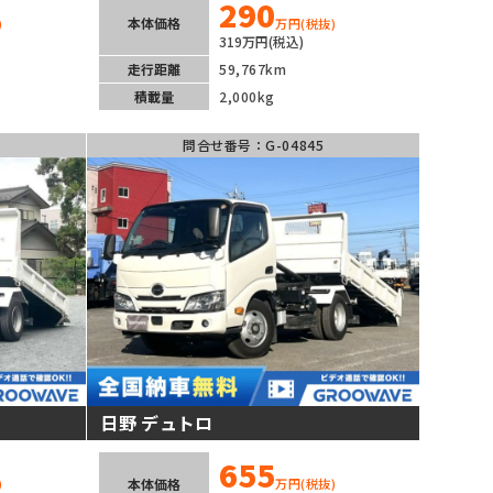
290
本体価格
)
万円
(税抜)
319万円(税込)
走行距離
59,767km
積載量
2,000kg
問合せ番号：G-04845
日野 デュトロ
655
本体価格
)
万円
(税抜)