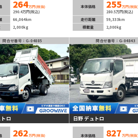
264
255
格
本体価格
万円
(税抜)
万円
(税抜
290.4万円(税込)
280.5万円(税込)
離
66,064km
走行距離
59,333km
量
2,000kg
積載量
2,000kg
問合せ番号：G-04885
問合せ番号：G-04843
ュトロ
日野 デュトロ
262
827
格
本体価格
万円
(税抜)
万円
(税抜