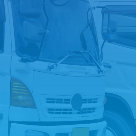
050-1882
tel.