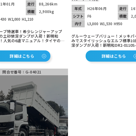
31年01月
走行
88,266km
年式
H26年06月
走行
16
積載
2,900kg
シフト
F6
積載
2,
,430
W2,000
H1,210
内寸
L3,000
W1,530
H950
ーブ特選車！希少レンジャーアップ
の土砂禁深ダンプが入荷！新明和
グルーウェーブバリュー！メッキパ
03S！人気の6速マニュアル！タイヤの山
みでスタイリッシュなエルフ標準10
分以上ありオススメ！ETC車載器装
深ダンプが入荷！新明和DR2-0110S
ワーゲート装備！人気の6速マニュ
詳細はこちら
詳細はこちら
問合せ番号：G-04021