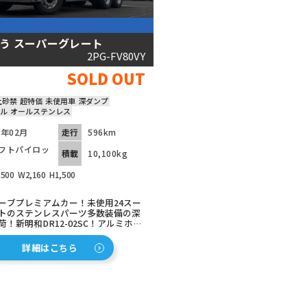
う スーパーグレート
2PG-FV80VY
SOLD OUT
土砂禁
超特価
未使用車
深ダンプ
ル
オールステンレス
7年02月
走行
596km
フトパイロッ
積載
10,100kg
,500
W2,160
H1,500
ーブプレミアムカー！未使用24スー
トのステンレスパーツ多数装備の深
！新明和DR12-02SC！アルミホイ
み！容量たっぷり21立米！アクティ
アシスト等安全装備も充実！バック
詳細はこちら
備で安心！