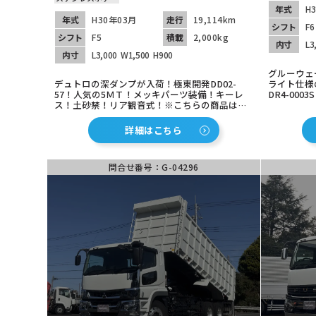
年式
H
年式
H30年03月
走行
19,114km
シフト
F6
シフト
F5
積載
2,000kg
内寸
L3
内寸
L3,000
W1,500
H900
グルーウェ
デュトロの深ダンプが入荷！極東開発DD02-
ライト仕様
57！人気の5ＭＴ！メッキパーツ装備！キーレ
DR4-00
ス！土砂禁！リア観音式！※こちらの商品は茨
の残量も半
城坂東展示場にございますのでまずはお問合せ
着済み！
下さい！
詳細はこちら
問合せ番号：G-04296