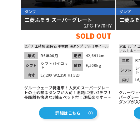
ダンプ
ダンプ
三菱ふそう スーパーグレート
三菱ふそ
2PG-FV70HY
SOLD OUT
2デフ
土砂禁
超特価
車検付
深ダンプ
アルミホイール
水密
2デフ
アルミホイー
年式
R6年06月
走行
42,691km
年式
R
シフトパイロッ
シフト
積載
9,500kg
ト
シ
シフト
ト
内寸
L7,200
W2,250
H1,820
内寸
L6
グルーウェーブ特選車！人気のスーパーグレー
トの土砂禁深ダンプが入荷！悪路に強い2デフ！
グルーウェ
長距離も快適な3軸＆ベッド付！運転楽々オート
パーグレー
マチック（シフトパイロット2ペダル）！
ダンプが入荷
Bluetooth対応オーディオ＆バックカメラ！ア
ルも装着済
ルミホイル装着済！
ブブレーキ
詳細はこちら
カメラも装