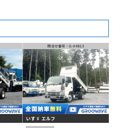
問合せ番号：G-04813
いすゞ エルフ