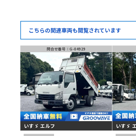
こちらの関連車両も閲覧されています
問合せ番号：G-04929
いすゞ エルフ
いすゞ 