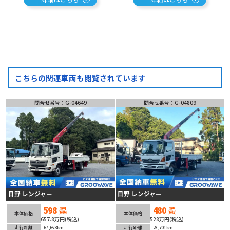
こちらの関連車両も閲覧されています
問合せ番号：G-04649
問合せ番号：G-04809
日野 レンジャー
日野 レンジャー
598
480
万円
万円
(税抜)
(税抜)
本体価格
本体価格
657.8万円(税込)
528万円(税込)
走行距離
67,658km
走行距離
23,701km