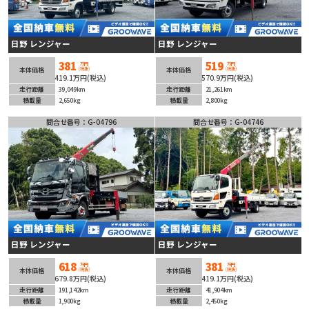
日野 レンジャー
日野 レンジャー
381
519
万円
万円
(税抜)
(税抜)
本体価格
本体価格
419.1万円(税込)
570.9万円(税込)
走行距離
39,049km
走行距離
21,261km
積載量
2,650kg
積載量
2,800kg
問合せ番号：G-04796
問合せ番号：G-04746
日野 レンジャー
日野 レンジャー
618
381
万円
万円
(税抜)
(税抜)
本体価格
本体価格
679.8万円(税込)
419.1万円(税込)
走行距離
191,142km
走行距離
41,904km
積載量
1,900kg
積載量
2,450kg