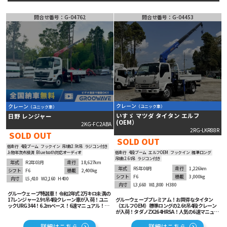
ミキサー車
問合せ番号：G-04762
タンク車
高所作業車
問合せ番号：G-04453
特殊車両
182
台の在庫から
詳細条件で絞り込む
ベース車輛･
バス
その他
クレーン
クレーン
（ユニック車）
（ユニック車）
いすゞ マツダ タイタン エルフ
日野 レンジャー
(OEM）
2KG-FC2ABA
2RG-LKR88R
SOLD OUT
SOLD OUT
低走行
4段ブーム
フックイン
吊t数2.9t吊
ラジコン付き
低走行
4段ブーム
エルフOEM
フックイン
標準ロング
上物年次点検済
Bluetooth対応オーディオ
吊t数2.6t吊
ラジコン付き
年式
R2年03月
走行
18,627km
年式
R5年08月
走行
1,226km
シフト
F6
積載
2,400kg
シフト
F6
積載
3,000kg
内寸
L5,410
W2,160
H400
内寸
L3,660
W1,800
H380
グルーウェーブ特選車！令和2年式2万キロ未満の
グルーウェーブプレミアム！お買得なタイタン
17レンジャー2.9t吊4段クレーン車が入荷！ユニ
（エルフOEM）標準ロングの2.6t吊4段クレーン
ックURG344！6.2mベース！6速マニュアル！横
が入荷！タダノZX264HRSA！人気の6速マニュア
滑り防止機能！Bluetooth対応オーディオ！
ル！LEDヘッドライト！衝突被害軽減ブレーキ等
安全装備も充実でオススメです！
詳細はこちら
詳細はこちら