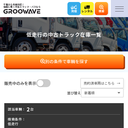
千葉から全国対応！
価格に驚く中古トラック・バスなら
買取
レンタル
検索
低走行の中古トラック在庫一覧
別の条件で車輛を探す
販売中のみを表示
売約済車両はこちら
バン･
平ボディ
ダンプ
クレーン
並び替え
ウィング
2
該当車輛：
台
アームロール･
キャリアカー･
冷凍車
パッカー車
フックロール
ローダー
検索条件：
低走行