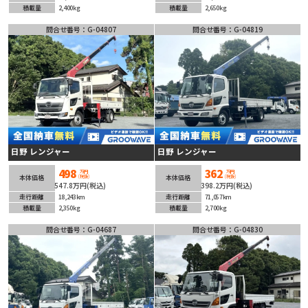
積載量
2,400kg
積載量
2,650kg
問合せ番号：G-04807
問合せ番号：G-04819
日野 レンジャー
日野 レンジャー
498
362
万円
万円
(税抜)
(税抜)
本体価格
本体価格
547.8万円(税込)
398.2万円(税込)
走行距離
18,243km
走行距離
71,057km
積載量
2,350kg
積載量
2,700kg
問合せ番号：G-04687
問合せ番号：G-04830