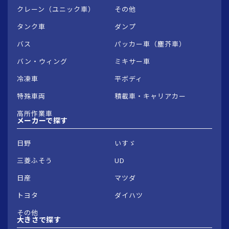
クレーン（ユニック車）
その他
タンク車
ダンプ
バス
パッカー車（塵芥車）
バン・ウィング
ミキサー車
冷凍車
平ボディ
特殊車両
積載車・キャリアカー
高所作業車
メーカーで
探す
日野
いすゞ
三菱ふそう
UD
日産
マツダ
トヨタ
ダイハツ
その他
大きさで
探す