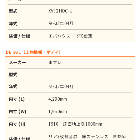
XV32HOC-U
型式
令和2年04月
年式
エバハウス -5℃設定
装備 / 仕様
DETAIL（上物情報：ボディ）
東プレ
メーカー
型式
令和2年04月
年式
4,290mm
内寸 (L)
1,950mm
内寸 (W)
1910 床面地上高1000mm
内寸 (H)
リア3枚観音扉 床ステンレス 断熱55
装備 / 仕様