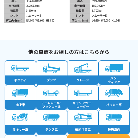
年式
平成31年01月
年式
令和2年01月
走行距離
212,672km
走行距離
182,992km
積載量
3,800kg
積載量
3,700kg
シフト
スムーサーE
シフト
スムーサーE
荷台内寸
(mm)
L5,360
W1,990
H1,890
荷台内寸
(mm)
L4,460
W2,000
H1,940
他の車両をお探しの方はこちらから
バン･
平ボディ
ダンプ
クレーン
ウィング
アームロール･
キャリアカー･
冷凍車
パッカー車
フックロール
ローダー
ミキサー車
タンク車
高所作業車
特殊車両