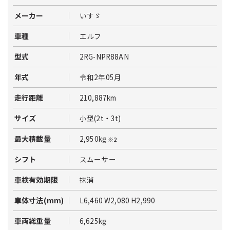
いすゞ
メーカー
エルフ
車種
2RG-NPR88AN
型式
令和2年05月
年式
210,887km
走行距離
小型(2t・3t)
サイズ
2,950kg
最大積載量
※2
スムーサー
シフト
抹消
車検有効期限
L6,460 W2,080 H2,990
車体寸法(mm)
6,625kg
車両総重量