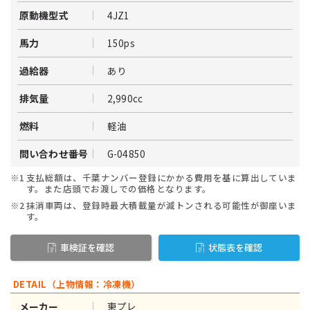
4JZ1
原動機型式
150ps
馬力
あり
過給器
2,990cc
排気量
軽油
燃料
G-04850
問い合わせ番号
※1
支払総額は、千葉ナンバー登録にかかる費用を基に算出していま
す。また店頭でお渡しでの価格となります。
※2
抹消車両は、登録時最大積載量が減トンされる可能性が御座いま
す。
車検証を確認
状態表を確認
DETAIL（上物情報：冷凍機）
東プレ
メーカー