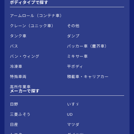
ボディタイプで
探す
アームロール（コンテナ車）
クレーン（ユニック車）
その他
タンク車
ダンプ
バス
パッカー車（塵芥車）
バン・ウィング
ミキサー車
冷凍車
平ボディ
特殊車両
積載車・キャリアカー
高所作業車
メーカーで
探す
日野
いすゞ
三菱ふそう
UD
日産
マツダ