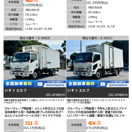
(税抜)
本体価格
201.3万円(税込)
ッシングレールは2段！安全装備充実！バックカ
528万円(税込)
メラで後退時も安心！オートマチックなのでマニ
年式
令和3年06月
ュアルに不慣れな方でも楽々運転！こんな冷凍車
年式
令和2年01月
走行距離
247,998km
が欲しかった！理想をかなえる1台！
走行距離
143,620km
積載量
2,000kg
積載量
3,600kg
シフト
スムーサーE
シフト
スムーサー
荷台内寸
(mm)
L4,300
W1,970
H1,720
荷台内寸
(mm)
L4,460
W2,030
H1,860
問合せ番号：G-04918
問合せ番号：G-04331
いすゞ エルフ
いすゞ エルフ
2RG-NPR88YN
2RG-NPR88YN
冷蔵冷凍車
低温冷凍車
ワイド超ロング
エバハウス
サイドドア
冷蔵冷凍車
低温冷凍車
ワイドロング
エバハウス
サイドドア
ジョロダーレール
パワーゲート付き
車検付
グルーウェーブ特選車！２０１９年式エルフの低
グルーウェーブ特選車！今年も人気のエルフワイ
温冷凍車が入荷！冷凍機は東プレのXV32L0C-P！
ドロングの低温冷凍車が入荷！菱重TDJS35A-
なんとジョロダーレール付き！サイドドア付きで
L2！パワーゲート装備！乗降り快適なフルフラッ
汎用性良し！オートマチックで運転楽々！安全装
トロー！スマートキー！運転楽々スムーサーE(2
331
436
備充実！ドラレコ付きが嬉しい！バックカメラも
ペダル）！バックカメラ装着済み！車線逸脱警報
万円
万円
(税抜)
(税抜)
本体価格
本体価格
付いてるんです！あらゆる場面で活躍すること間
等安全装備も充実！
364.1万円(税込)
479.6万円(税込)
違いなしの１台！