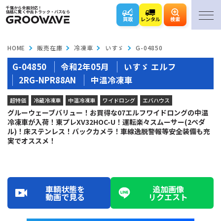
千葉から全国対応！
価格に驚く中古トラック・バスなら
買取
レンタル
検索
HOME
販売在庫
冷凍車
いすゞ
G-04850
G-04850
令和2年05月
いすゞ エルフ
2RG-NPR88AN
中温冷凍車
超特価
冷蔵冷凍車
中温冷凍車
ワイドロング
エバハウス
グルーウェーブバリュー！お買得な07エルフワイドロングの中温
冷凍車が入荷！東プレXV32HOC-U！運転楽々スムーサー(2ペダ
ル)！床ステンレス！バックカメラ！車線逸脱警報等安全装備も充
実でオススメ！
MOVIE
車輌状態を
追加画像
動画で見る
リクエスト