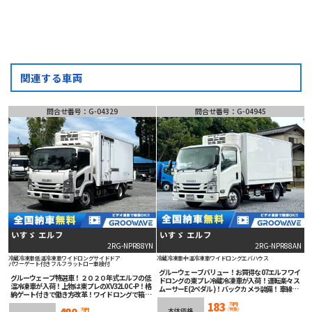
関連する車両
問合せ番号：G-04329
問合せ番号：G-04945
いすゞ エルフ
いすゞ エルフ
2RG-NPR88YN
2RG-NPR88AN
冷蔵冷凍車
低温冷凍車
ワイドロング
サイドドア
冷蔵冷凍車
中温冷凍車
ワイドロング
エバハウス
パワーゲート付き
フルフラットロー
車検付
グルーウェーブバリュー！お買得な07エルフワイ
グルーウェーブ特選車！２０２０年式エルフの低
ドロングの東プレ冷蔵冷凍車が入荷！運転楽々ス
温冷凍車が入荷！上物は東プレのXV32L0C-P！格
ムーサーE(2ペダル)！バックカメラ装備！車線逸
納ゲート付きで働き方改革！ワイドロングで箱内
脱機能等安全装備充実でオススメ！
広々！フルフラットローで積み降ろし楽々！嬉し
183
万円
480
(税抜)
い車検付き！汎用性の高い左サイドドア付き！ラ
本体価格
万円