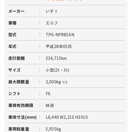
いすゞ
メーカー
エルフ
車種
TPG-NPR85AN
型式
平成28年05月
年式
334,715km
走行距離
小型(2t・3t)
サイズ
2,000kg
最大積載量
※2
F6
シフト
抹消
車検有効期限
L6,440 W2,210 H3010
車体寸法(mm)
5,935kg
車両総重量