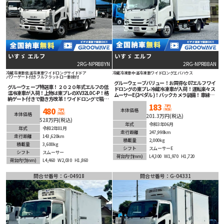
いすゞ エルフ
いすゞ エルフ
2RG-NPR88YN
2RG-NPR88AN
冷蔵冷凍車
低温冷凍車
ワイドロング
サイドドア
冷蔵冷凍車
中温冷凍車
ワイドロング
エバハウス
パワーゲート付き
フルフラットロー
車検付
グルーウェーブバリュー！お買得な07エルフワイ
グルーウェーブ特選車！２０２０年式エルフの低
ドロングの東プレ冷蔵冷凍車が入荷！運転楽々ス
温冷凍車が入荷！上物は東プレのXV32L0C-P！格
ムーサーE(2ペダル)！バックカメラ装備！車線逸
納ゲート付きで働き方改革！ワイドロングで箱内
脱機能等安全装備充実でオススメ！
広々！フルフラットローで積み降ろし楽々！嬉し
183
万円
480
(税抜)
い車検付き！汎用性の高い左サイドドア付き！ラ
本体価格
万円
(税抜)
本体価格
201.3万円(税込)
ッシングレールは2段！安全装備充実！バックカ
528万円(税込)
メラで後退時も安心！オートマチックなのでマニ
年式
令和3年06月
ュアルに不慣れな方でも楽々運転！こんな冷凍車
年式
令和2年01月
走行距離
247,998km
が欲しかった！理想をかなえる1台！
走行距離
143,620km
積載量
2,000kg
積載量
3,600kg
シフト
スムーサーE
シフト
スムーサー
荷台内寸
(mm)
L4,300
W1,970
H1,720
荷台内寸
(mm)
L4,460
W2,030
H1,860
問合せ番号：G-04918
問合せ番号：G-04331