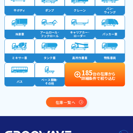
バン･
平ボディ
ダンプ
クレーン
ウィング
アームロール･
キャリアカー･
冷凍車
パッカー車
フックロール
ローダー
ミキサー車
タンク車
高所作業車
特殊車両
185
台の在庫から
詳細条件で絞り込む
ベース車輛･
バス
その他
在庫一覧へ