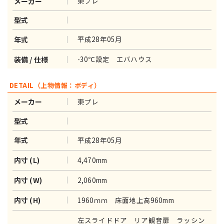
東プレ
メーカー
型式
平成28年05月
年式
-30℃設定 エバハウス
装備 / 仕様
DETAIL（上物情報：ボディ）
東プレ
メーカー
型式
平成28年05月
年式
4,470mm
内寸 (L)
2,060mm
内寸 (W)
1960ｍｍ 床面地上高960mm
内寸 (H)
左スライドドア リア観音扉 ラッシン