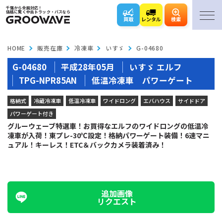
千葉から全国対応！
価格に驚く中古トラック・バスなら
買取
レンタル
検索
HOME
販売在庫
冷凍車
いすゞ
G-04680
G-04680
平成28年05月
いすゞ エルフ
TPG-NPR85AN
低温冷凍車 パワーゲート
格納式
冷蔵冷凍車
低温冷凍車
ワイドロング
エバハウス
サイドドア
パワーゲート付き
グルーウェーブ特選車！お買得なエルフのワイドロングの低温冷
凍車が入荷！東プレ-30℃設定！格納パワーゲート装備！6速マニ
ュアル！キーレス！ETC＆バックカメラ装着済み！
追加画像
リクエスト