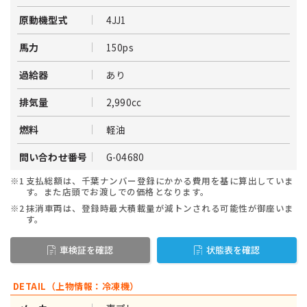
4JJ1
原動機型式
150ps
馬力
あり
過給器
2,990cc
排気量
軽油
燃料
G-04680
問い合わせ番号
※1
支払総額は、千葉ナンバー登録にかかる費用を基に算出していま
す。また店頭でお渡しでの価格となります。
※2
抹消車両は、登録時最大積載量が減トンされる可能性が御座いま
す。
車検証を確認
状態表を確認
DETAIL（上物情報：冷凍機）