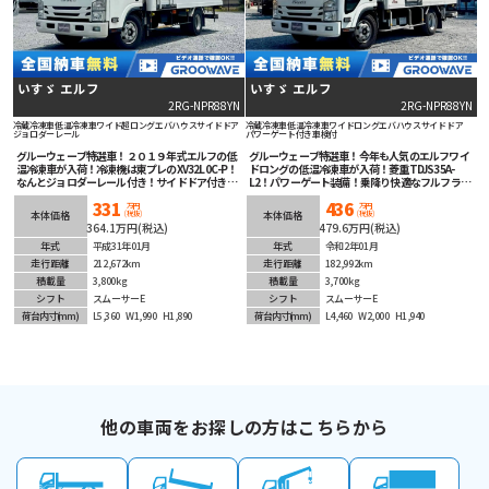
いすゞ エルフ
いすゞ エルフ
2RG-NPR88YN
2RG-NPR88YN
冷蔵冷凍車
低温冷凍車
ワイド超ロング
エバハウス
サイドドア
冷蔵冷凍車
低温冷凍車
ワイドロング
エバハウス
サイドドア
ジョロダーレール
パワーゲート付き
車検付
グルーウェーブ特選車！２０１９年式エルフの低
グルーウェーブ特選車！今年も人気のエルフワイ
温冷凍車が入荷！冷凍機は東プレのXV32L0C-P！
ドロングの低温冷凍車が入荷！菱重TDJS35A-
なんとジョロダーレール付き！サイドドア付きで
L2！パワーゲート装備！乗降り快適なフルフラッ
汎用性良し！オートマチックで運転楽々！安全装
トロー！スマートキー！運転楽々スムーサーE(2
331
436
備充実！ドラレコ付きが嬉しい！バックカメラも
ペダル）！バックカメラ装着済み！車線逸脱警報
万円
万円
(税抜)
(税抜)
本体価格
本体価格
付いてるんです！あらゆる場面で活躍すること間
等安全装備も充実！
364.1万円(税込)
479.6万円(税込)
違いなしの１台！
年式
平成31年01月
年式
令和2年01月
走行距離
212,672km
走行距離
182,992km
積載量
3,800kg
積載量
3,700kg
シフト
スムーサーE
シフト
スムーサーE
荷台内寸
(mm)
L5,360
W1,990
H1,890
荷台内寸
(mm)
L4,460
W2,000
H1,940
他の車両をお探しの方はこちらから