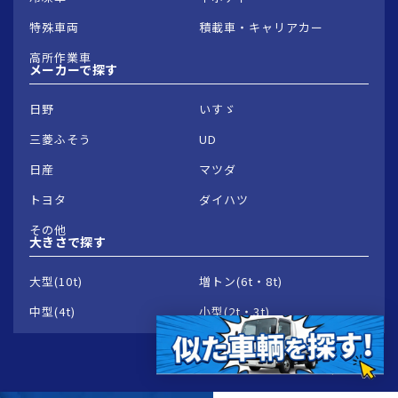
特殊車両
積載車・キャリアカー
高所作業車
メーカーで
探す
日野
いすゞ
三菱ふそう
UD
日産
マツダ
トヨタ
ダイハツ
その他
大きさで
探す
大型(10t)
増トン(6t・8t)
中型(4t)
小型(2t・3t)
© 2026 Groowave Corporation.