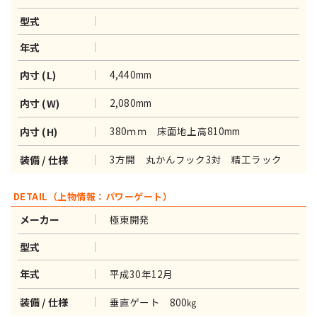
型式
年式
4,440mm
内寸 (L)
2,080mm
内寸 (W)
380ｍｍ 床面地上高810mm
内寸 (H)
3方開 丸かんフック3対 精工ラック
装備 / 仕様
DETAIL（上物情報：パワーゲート）
極東開発
メーカー
型式
平成30年12月
年式
垂直ゲート 800㎏
装備 / 仕様