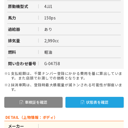
4JJ1
原動機型式
150ps
馬力
あり
過給器
2,990cc
排気量
軽油
燃料
G-04758
問い合わせ番号
※1
支払総額は、千葉ナンバー登録にかかる費用を基に算出していま
す。また店頭でお渡しでの価格となります。
※2
抹消車両は、登録時最大積載量が減トンされる可能性が御座いま
す。
車検証を確認
状態表を確認
DETAIL（上物情報：ボディ）
メーカー