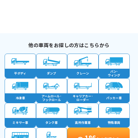
他の車両をお探しの方はこちらから
バン･
平ボディ
ダンプ
クレーン
ウィング
アームロール･
キャリアカー･
冷凍車
パッカー車
フックロール
ローダー
ミキサー車
タンク車
高所作業車
特殊車両
186