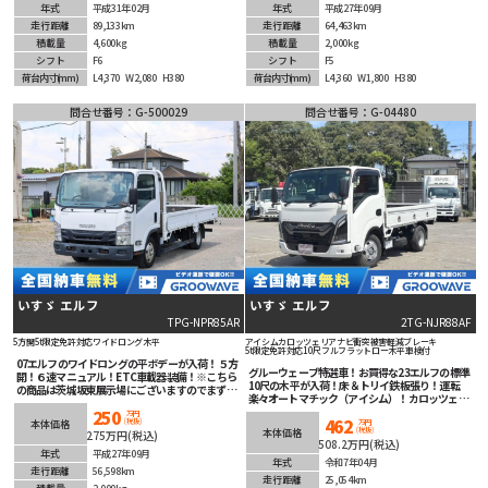
年式
平成31年02月
年式
平成27年09月
走行距離
89,133km
走行距離
64,463km
積載量
4,600kg
積載量
2,000kg
シフト
F6
シフト
F5
荷台内寸
(mm)
L4,370
W2,080
H380
荷台内寸
(mm)
L4,360
W1,800
H380
問合せ番号：G-500029
問合せ番号：G-04480
いすゞ エルフ
いすゞ エルフ
TPG-NPR85AR
2TG-NJR88AF
5方開
5t限定免許対応
ワイドロング
木平
アイシム
カロッツェリアナビ
衝突被害軽減ブレーキ
5t限定免許対応
10尺
フルフラットロー
木平
車検付
07エルフのワイドロングの平ボデーが入荷！５方
グルーウェーブ特選車！お買得な23エルフの標準
開！６速マニュアル！ETC車載器装備！※こちら
10尺の木平が入荷！床＆トリイ鉄板張り！運転
の商品は茨城坂東展示場にございますのでまずは
楽々オートマチック（アイシム）！カロッツェリ
お問合せ下さい！
アナビ＆ETC＆バックカメラ装着済！LEDヘッド
250
万円
462
(税抜)
ライト！車線逸脱警報等安全装備も充実！
本体価格
万円
(税抜)
本体価格
275万円(税込)
508.2万円(税込)
年式
平成27年09月
年式
令和7年04月
走行距離
56,598km
走行距離
25,054km