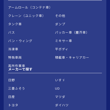
アームロール（コンテナ車）
クレーン（ユニック車）
その他
タンク車
ダンプ
バス
パッカー車（塵芥車）
バン・ウィング
ミキサー車
冷凍車
平ボディ
特殊車両
積載車・キャリアカー
高所作業車
メーカーで
探す
日野
いすゞ
三菱ふそう
UD
日産
マツダ
トヨタ
ダイハツ