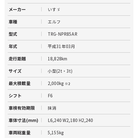
いすゞ
メーカー
エルフ
車種
TRG-NPR85AR
型式
平成31年03月
年式
18,828km
走行距離
小型(2t・3t)
サイズ
2,000kg
最大積載量
※2
F6
シフト
抹消
車検有効期限
L6,240 W2,180 H2,240
車体寸法(mm)
5,155kg
車両総重量