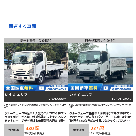
関連する車両
問合せ番号：G-04699
問合せ番号：G-04801
いすゞ エルフ
いすゞ エルフ
2RG-NPR88YN
TPG-NLR85AR
ボディ塗装済
ワイドロング
床板張り替え済
フルフラットロー
多目的車
超特価
5t限定免許対応
標準ロング
パワーゲート付き
木平
木平
グルーウェーブ特選車！人気のエルフワイドロン
グルーウェーブ特選車！お買得なエルフ標準ロン
グの平ボデーが入荷！積荷作業のしやすいフルフ
グの平ボデーが入荷！パワーゲート装備！走行距
ラットロー！ボデー塗装＆床板張替え済みで気持
離6万キロ台と年式から見ても少なくオススメ！5
ちよくお使いいただけます！6速マニュアル！
速マニュアル！ETC車載器装備！
330
227
ETC車載器も装着済み！
万円
万円
(税抜)
(税抜)
本体価格
本体価格
363万円(税込)
249.7万円(税込)