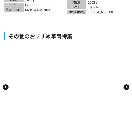
積載量
2,000kg
積載量
2,000kg
シフト
F6
シフト
アイシム
荷台内寸
(mm)
L4,350
W2,100
H380
荷台内寸
(mm)
L3,120
W1,630
H380
その他のおすすめ車両特集