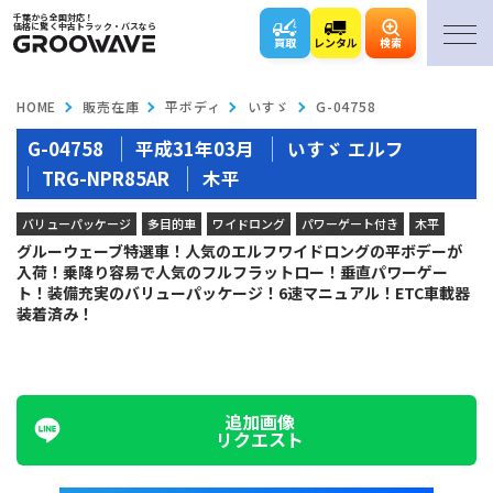
千葉から全国対応！
価格に驚く中古トラック・バスなら
買取
レンタル
検索
HOME
販売在庫
平ボディ
いすゞ
G-04758
G-04758
平成31年03月
いすゞ エルフ
TRG-NPR85AR
木平
バリューパッケージ
多目的車
ワイドロング
パワーゲート付き
木平
グルーウェーブ特選車！人気のエルフワイドロングの平ボデーが
入荷！乗降り容易で人気のフルフラットロー！垂直パワーゲー
ト！装備充実のバリューパッケージ！6速マニュアル！ETC車載器
装着済み！
追加画像
リクエスト