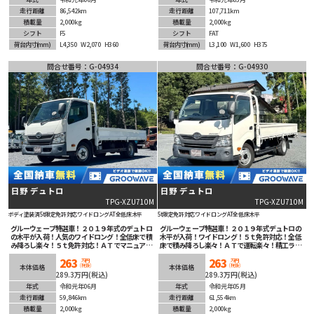
走行距離
86,542km
走行距離
107,711km
積載量
2,000kg
積載量
2,000kg
シフト
F5
シフト
FAT
荷台内寸
(mm)
L4,350
W2,070
H360
荷台内寸
(mm)
L3,100
W1,600
H375
問合せ番号：G-04934
問合せ番号：G-04930
日野 デュトロ
日野 デュトロ
TPG-XZU710M
TPG-XZU710M
ボディ塗装済
5t限定免許対応
ワイドロング
AT
全低床
木平
5t限定免許対応
ワイドロング
AT
全低床
木平
グルーウェーブ特選車！２０１９年式のデュトロ
グルーウェーブ特選車！２０１９年式デュトロの
の木平が入荷！人気のワイドロング！全低床で積
木平が入荷！ワイドロング！５ｔ免許対応！全低
み降ろし楽々！５ｔ免許対応！ＡＴでマニュアル
床で積み降ろし楽々！ＡＴで運転楽々！精工ラッ
運転に不慣れな方でも安心！安全装備充実！ETC
ク付きで働き方改革！安全装備充実！ETC車載器
263
263
車載器も装着済み！まだまだこれからの１台！
も装着済み！低走行でこれからを長く共にできる
万円
万円
(税抜)
(税抜)
本体価格
本体価格
１台！
289.3万円(税込)
289.3万円(税込)
年式
令和元年06月
年式
令和元年05月
走行距離
59,846km
走行距離
61,554km
積載量
2,000kg
積載量
2,000kg