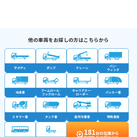
他の車両をお探しの方はこちらから
バン･
平ボディ
ダンプ
クレーン
ウィング
アームロール･
キャリアカー･
冷凍車
パッカー車
フックロール
ローダー
ミキサー車
タンク車
高所作業車
特殊車両
181
台の在庫から