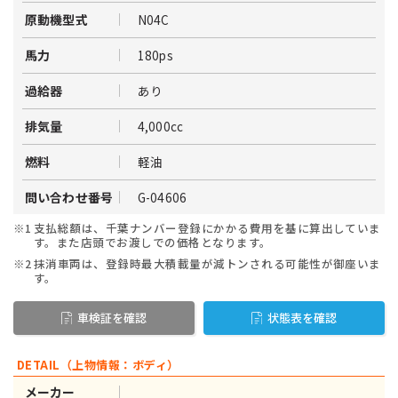
N04C
原動機型式
180ps
馬力
あり
過給器
4,000cc
排気量
軽油
燃料
G-04606
問い合わせ番号
※1
支払総額は、千葉ナンバー登録にかかる費用を基に算出していま
す。また店頭でお渡しでの価格となります。
※2
抹消車両は、登録時最大積載量が減トンされる可能性が御座いま
す。
車検証を確認
状態表を確認
DETAIL（上物情報：ボディ）
メーカー