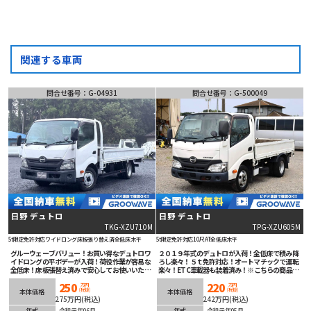
関連する車両
問合せ番号：G-04931
問合せ番号：G-500049
日野 デュトロ
日野 デュトロ
TKG-XZU710M
TPG-XZU605M
5t限定免許対応
ワイドロング
床板張り替え済
全低床
木平
5t限定免許対応
10尺
AT
全低床
木平
グルーウェーブバリュー！お買い得なデュトロワ
２０１９年式のデュトロが入荷！全低床で積み降
イドロングの平ボデーが入荷！荷役作業が容易な
ろし楽々！５ｔ免許対応！オートマチックで運転
全低床！床板張替え済みで安心してお使いいただ
楽々！ETC車載器も装着済み！※こちらの商品は
けます！5速マニュアル！下回りもキレイでオス
茨城坂東展示場にございますのでまずはお問合せ
250
220
スメ！
下さい！
万円
万円
(税抜)
(税抜)
本体価格
本体価格
275万円(税込)
242万円(税込)
年式
令和元年06月
年式
令和元年05月