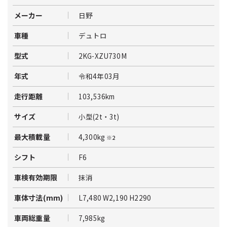
日野
メーカー
デュトロ
車種
2KG-XZU730M
型式
令和4年03月
年式
103,536km
走行距離
小型(2t・3t)
サイズ
4,300kg
最大積載量
※2
F6
シフト
抹消
車検有効期限
L7,480 W2,190 H2290
車体寸法(mm)
7,985kg
車両総重量