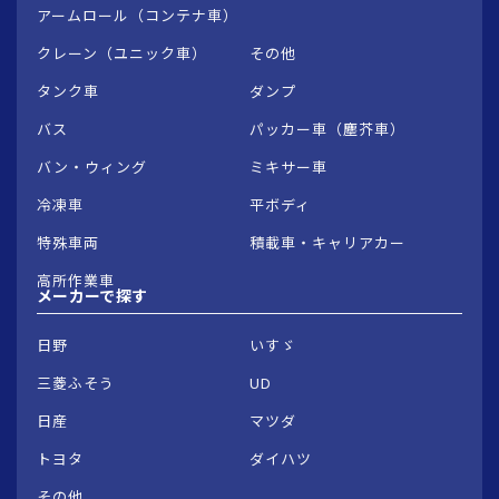
アームロール（コンテナ車）
クレーン（ユニック車）
その他
タンク車
ダンプ
バス
パッカー車（塵芥車）
バン・ウィング
ミキサー車
冷凍車
平ボディ
特殊車両
積載車・キャリアカー
高所作業車
メーカーで
探す
日野
いすゞ
三菱ふそう
UD
日産
マツダ
トヨタ
ダイハツ
その他