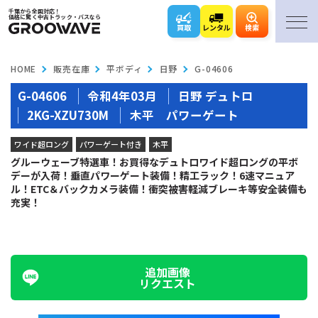
千葉から全国対応！
価格に驚く中古トラック・バスなら
買取
レンタル
検索
HOME
販売在庫
平ボディ
日野
G-04606
G-04606
令和4年03月
日野 デュトロ
2KG-XZU730M
木平 パワーゲート
ワイド超ロング
パワーゲート付き
木平
グルーウェーブ特選車！お買得なデュトロワイド超ロングの平ボ
デーが入荷！垂直パワーゲート装備！精工ラック！6速マニュア
ル！ETC＆バックカメラ装備！衝突被害軽減ブレーキ等安全装備も
充実！
追加画像
リクエスト