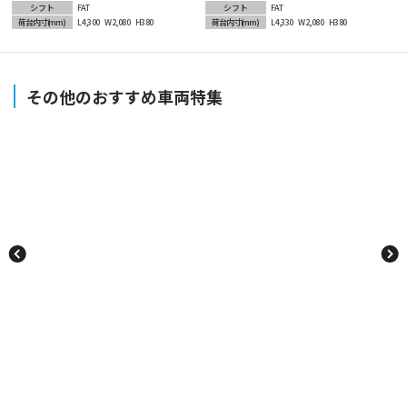
シフト
FAT
シフト
FAT
荷台内寸
(mm)
L4,300
W2,080
H380
荷台内寸
(mm)
L4,330
W2,080
H380
その他のおすすめ車両特集