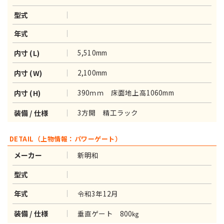
型式
年式
5,510mm
内寸 (L)
2,100mm
内寸 (W)
390ｍｍ 床面地上高1060mm
内寸 (H)
3方開 精工ラック
装備 / 仕様
DETAIL（上物情報：パワーゲート）
新明和
メーカー
型式
令和3年12月
年式
垂直ゲート 800㎏
装備 / 仕様