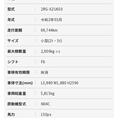
2RG-XZU650
型式
令和2年03月
年式
69,744km
走行距離
小型(2t・3t)
サイズ
2,000kg
最大積載量
※2
F6
シフト
抹消
車検有効期限
L5,980 W1,880 H2590
車体寸法(mm)
5,815kg
車両総重量
N04C
原動機型式
150ps
馬力