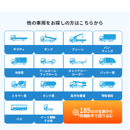
他の車両をお探しの方はこちらから
バン･
平ボディ
ダンプ
クレーン
ウィング
アームロール･
キャリアカー･
冷凍車
パッカー車
フックロール
ローダー
ミキサー車
タンク車
高所作業車
特殊車両
185
台の在庫から
詳細条件で絞り込む
ベース車輛･
バス
その他