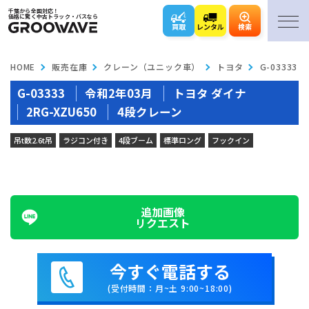
千葉から全国対応！
価格に驚く中古トラック・バスなら
買取
レンタル
検索
HOME
販売在庫
クレーン（ユニック車）
トヨタ
G-03333
G-03333
令和2年03月
トヨタ ダイナ
2RG-XZU650
4段クレーン
吊t数2.6t吊
ラジコン付き
4段ブーム
標準ロング
フックイン
追加画像
リクエスト
今すぐ電話する
(受付時間：月~土 9:00~18:00)