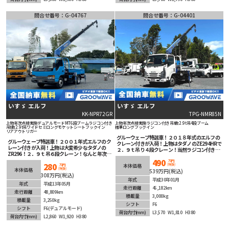
問合せ番号：G-04767
問合せ番号：G-04401
いすゞ エルフ
いすゞ エルフ
KK-NPR72GR
TPG-NMR85N
上物年次点検実施
デュアルモードMT
6段ブーム
ラジコン付き
上物年次点検実施
ラジコン付き
吊t数2.9t吊
4段ブーム
吊t数2.9t吊
ワイドセミロング
モケットシート
フックイン
標準ロング
フックイン
リアアウトリガー
グルーウェーブ特選車！２０１８年式のエルフの
グルーウェーブ特選車！２００１年式エルフのク
クレーン付きが入荷！上物はタダノのZE294HRで
レーン付きが入荷！上物は大変希少なタダノの
２．９ｔ吊り４段クレーン！当然ラジコン付き！
ZR296！２．９ｔ吊６段クレーン！なんと年次点
安心できる年次点検済み！マニュアル６速で臨機
検済み！デュアルモードMTなので臨機応変に運
490
応変なアクセルワークが可能！安全装備充実！
万円
280
(税抜)
転できます！モケットシートが上品です！嬉しい
本体価格
万円
ETC車載器も装着済み！低走行で積載３ｔ！未来
(税抜)
本体価格
539万円(税込)
ドラレコ付きで痒い所に手が届く１台！
のお供間違いなしの1台！
308万円(税込)
年式
平成30年01月
年式
平成13年05月
走行距離
45,182km
走行距離
48,809km
積載量
3,000kg
積載量
3,250kg
シフト
F6
シフト
F6(デュアルモード)
荷台内寸
(mm)
L3,570
W1,810
H380
荷台内寸
(mm)
L2,860
W1,920
H380