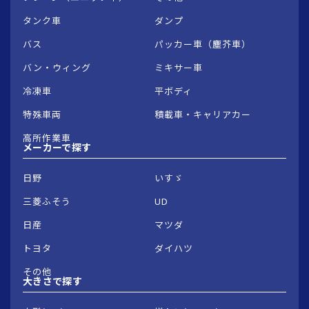
タンク車
ダンプ
バス
パッカー車（塵芥車）
バン・ウィング
ミキサー車
冷凍車
平ボディ
特殊車両
積載車・キャリアカー
高所作業車
メーカーで
探す
日野
いすゞ
三菱ふそう
UD
日産
マツダ
トヨタ
ダイハツ
その他
大きさで
探す