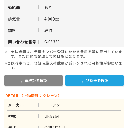
あり
過給器
4,000cc
排気量
軽油
燃料
G-03333
問い合わせ番号
※1
支払総額は、千葉ナンバー登録にかかる費用を基に算出していま
す。また店頭でお渡しでの価格となります。
※2
抹消車両は、登録時最大積載量が減トンされる可能性が御座いま
す。
車検証を確認
状態表を確認
DETAIL（上物情報：クレーン）
ユニック
メーカー
URG264
型式
令和2年1月
年式