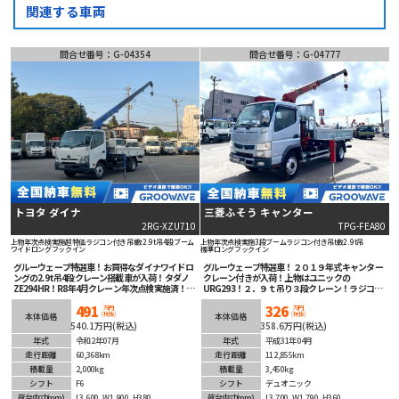
関連する車両
問合せ番号：G-04354
問合せ番号：G-04777
トヨタ ダイナ
三菱ふそう キャンター
2RG-XZU710
TPG-FEA80
上物年次点検実施
超特価
ラジコン付き
吊t数2.9t吊
4段ブーム
上物年次点検実施
3段ブーム
ラジコン付き
吊t数2.9t吊
ワイドロング
フックイン
標準ロング
フックイン
グルーウェーブ特選車！お買得なダイナワイドロ
グルーウェーブ特選車！２０１９年式キャンター
ングの2.9t吊4段クレーン搭載車が入荷！タダノ
クレーン付きが入荷！上物はユニックの
ZE294HR！R8年4月クレーン年次点検実施済！人
URG293！２．９ｔ吊り３段クレーン！ラジコン
気の6速マニュアル！ETC車載器＆バックカメラ
付き！上物は年次点検済み！オートマチックでマ
491
326
装備！衝突被害軽減ブレーキ等安全装備も充実！
ニュアルに不慣れな方でも運転楽々！安全装備充
万円
万円
(税抜)
(税抜)
本体価格
本体価格
タイヤの山もまだまだあるので安心です！
実！ETC２．０車載器も装着済み！ドラレコもバ
540.1万円(税込)
358.6万円(税込)
ックカメラも付いている！即戦力間違いなしの１
年式
令和2年07月
台！
年式
平成31年04月
走行距離
60,368km
走行距離
112,855km
積載量
2,000kg
積載量
3,450kg
シフト
F6
シフト
デュオニック
荷台内寸
(mm)
L3,600
W1,900
H380
荷台内寸
(mm)
L3,700
W1,790
H360