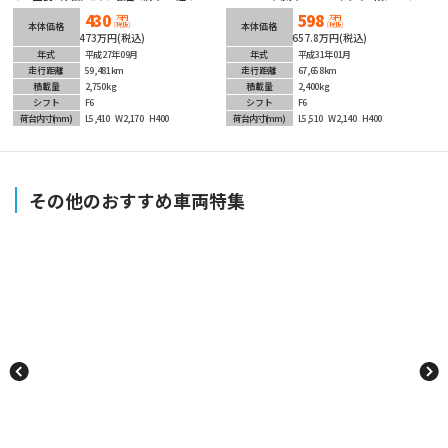
アル！ETC車載器装着済みでオススメ！
レーンは年次点検済み！ラジコン付きで嬉しい！
430
598
ベッド付きなので旅のお供にしても良し、荷物置
万円
万円
(税抜)
(税抜)
本体価格
本体価格
きにしても良しです！低走行なのでまだまだ働き
473万円(税込)
657.8万円(税込)
ますよ！マニュアル６速で臨機応変なアクセルワ
年式
平成27年09月
ークが可能！嬉しいドラレコ付き！安全装備充
年式
平成31年01月
実！ETC車載器も装着済み！即戦力かつ長くお使
走行距離
59,481km
走行距離
67,658km
いいただける１台！
積載量
2,750kg
積載量
2,400kg
シフト
F6
シフト
F6
荷台内寸
(mm)
L5,410
W2,170
H400
荷台内寸
(mm)
L5,510
W2,140
H400
その他のおすすめ車両特集