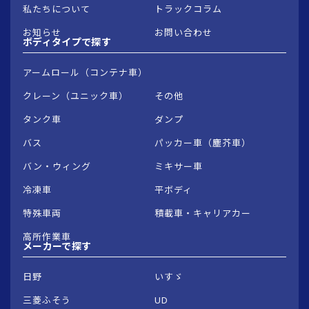
私たちについて
トラックコラム
お知らせ
お問い合わせ
ボディタイプで
探す
アームロール（コンテナ車）
クレーン（ユニック車）
その他
タンク車
ダンプ
バス
パッカー車（塵芥車）
バン・ウィング
ミキサー車
冷凍車
平ボディ
特殊車両
積載車・キャリアカー
高所作業車
メーカーで
探す
日野
いすゞ
三菱ふそう
UD