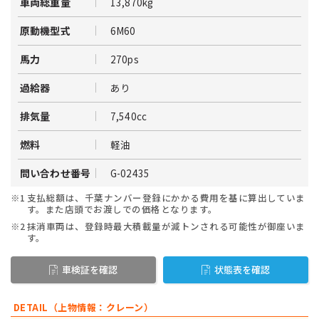
13,870kg
車両総重量
6M60
原動機型式
270ps
馬力
あり
過給器
7,540cc
排気量
軽油
燃料
G-02435
問い合わせ番号
※1
支払総額は、千葉ナンバー登録にかかる費用を基に算出していま
す。また店頭でお渡しでの価格となります。
※2
抹消車両は、登録時最大積載量が減トンされる可能性が御座いま
す。
車検証を確認
状態表を確認
DETAIL（上物情報：クレーン）