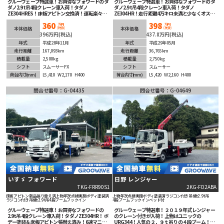
グルーウェーブ特選車！お買得なフォワードのタ
グルーウェーブ特選車！お買得なフォワードのタ
ダノ2.9t吊4段クレーン車入荷！タダノ
ダノ2.9t吊4段クレーン車入荷！タダノ
ZE304HRES！床板アピトン交換済！運転楽々ス
ZE304HR！走行距離4万キロ未満と少なくオスス
ムーサーFX！ETC車載器装備！
メ！床板仕上げ済み！運転楽々スムーサー！ETC
360
398
車載器装備！
万円
万円
(税抜)
(税抜)
本体価格
本体価格
396万円(税込)
437.8万円(税込)
年式
平成28年11月
年式
平成29年05月
走行距離
167,093km
走行距離
36,765km
積載量
2,500kg
積載量
2,750kg
シフト
スムーサーFX
シフト
スムーサー
荷台内寸
(mm)
L5,410
W2,170
H400
荷台内寸
(mm)
L5,420
W2,160
H400
問合せ番号：G-04435
問合せ番号：G-04649
いすゞ フォワード
日野 レンジャー
TKG-FRR90S1
2KG-FD2ABA
床板アピトン新品張り替え済
上物年次点検実施
ボディ塗装済
上物年次点検実施
ボディ塗装済
ラジコン付き
吊t数2.9t吊
ラジコン付き
吊t数2.9t吊
4段ブーム
フックイン
4段ブーム
フックイン
ベッド付
グルーウェーブ特選車！お買得なフォワードの
グルーウェーブ特選車！２０１９年式レンジャー
2.9t吊4段クレーン車入荷！タダノZE304HR！ボ
のクレーン付きが入荷！上物はユニックの
デー塗装＆床板アピトン張替え済み！6速マニュ
URG344！人気の２．９ｔ吊りの４段ブーム！ク