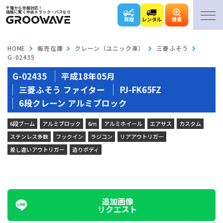
千葉から全国対応！
価格に驚く中古トラック・バスなら
買取
レンタル
検索
HOME
販売在庫
クレーン（ユニック車）
三菱ふそう
G-02435
G-02435
平成18年05月
三菱ふそう ファイター
PJ-FK65FZ
6段クレーン アルミブロック
6段ブーム
アルミブロック
6ｍ
アルミホイール
エアサス
カスタム
ステンレス多数
フックイン
ラジコン
リアアウトリガー
差し違いアウトリガー
造りボディ
追加画像
リクエスト