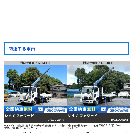
LINE
問い合わせ
関連する車両
問合せ番号：G-04938
問合せ番号：G-04898
いすゞ フォワード
いすゞ フォワード
TKG-FRR90S1
TKG-FRR90S1
床板アピトン新品張り替え済
上物年次点検実施
ラジコン付き
上物年次点検実施
ラジコン付き
吊t数2.9t吊
4段ブーム
吊t数2.9t吊
4段ブーム
フックイン
フックイン