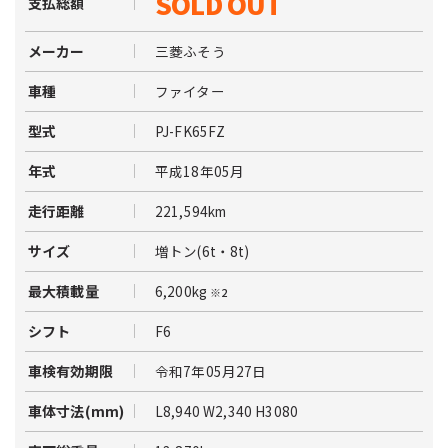
SOLD OUT
支払総額
三菱ふそう
メーカー
ファイター
車種
PJ-FK65FZ
型式
平成18年05月
年式
221,594km
走行距離
増トン(6t・8t)
サイズ
6,200kg
最大積載量
※2
F6
シフト
令和7年05月27日
車検有効期限
L8,940 W2,340 H3080
車体寸法(mm)