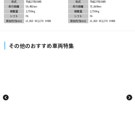
年式
平成27年09月
年式
平成27年09月
走行距離
59,481km
走行距離
73,669km
積載量
2,750kg
積載量
2,750kg
シフト
F6
シフト
F6
荷台内寸
(mm)
L5,410
W2,170
H400
荷台内寸
(mm)
L5,410
W2,170
H400
その他のおすすめ車両特集