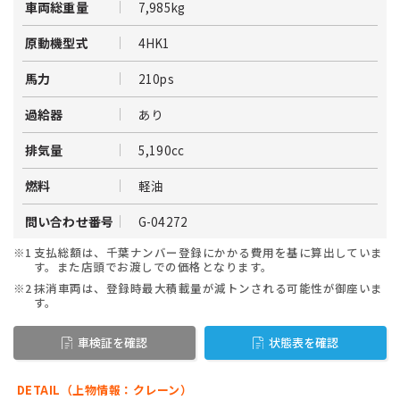
7,985kg
車両総重量
4HK1
原動機型式
210ps
馬力
あり
過給器
5,190cc
排気量
軽油
燃料
G-04272
問い合わせ番号
※1
支払総額は、千葉ナンバー登録にかかる費用を基に算出していま
す。また店頭でお渡しでの価格となります。
※2
抹消車両は、登録時最大積載量が減トンされる可能性が御座いま
す。
車検証を確認
状態表を確認
DETAIL（上物情報：クレーン）