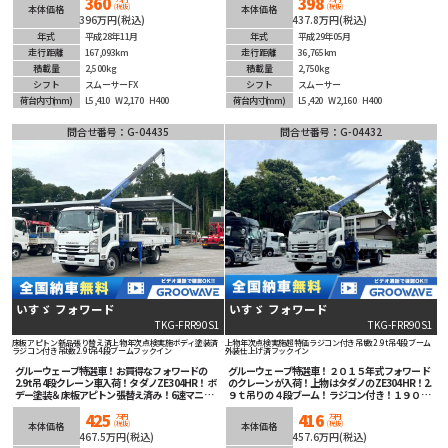
360
398
車載器装備！
(税抜)
(税抜)
本体価格
本体価格
396万円(税込)
437.8万円(税込)
年式
平成28年11月
年式
平成29年05月
走行距離
167,093km
走行距離
36,765km
積載量
2,500kg
積載量
2,750kg
シフト
スムーサーFX
シフト
スムーサー
荷台内寸
(mm)
L5,410
W2,170
H400
荷台内寸
(mm)
L5,420
W2,160
H400
問合せ番号：G-04435
問合せ番号：G-04432
いすゞ フォワード
いすゞ フォワード
TKG-FRR90S1
TKG-FRR90S1
床板アピトン新品張り替え済
上物年次点検実施
ボディ塗装済
上物年次点検実施
超特価
ラジコン付き
吊t数2.9t吊
4段ブーム
ラジコン付き
吊t数2.9t吊
4段ブーム
フックイン
外装仕上げ済
フックイン
グルーウェーブ特選車！お買得なフォワードの
グルーウェーブ特選車！２０１５年式フォワード
2.9t吊4段クレーン車入荷！タダノZE304HR！ボ
のクレーンが入荷！上物はタダノのZE304HR！2.
デー塗装＆床板アピトン張替え済み！6速マニュ
９ｔ吊りの４段ブーム！ラジコン付き！１９０馬
アル！ETC車載器装着済みでオススメ！
力のマニュアル６速！安全装備充実！ETC車載器
425
416
も装着済み！走行距離も短くフレームも良好！高
万円
万円
(税抜)
(税抜)
本体価格
本体価格
いコスパを発揮する１台！
467.5万円(税込)
457.6万円(税込)