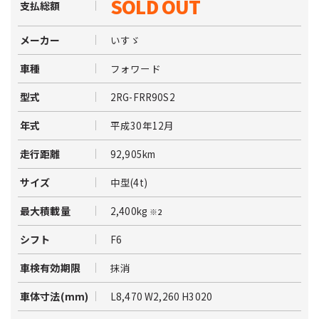
SOLD OUT
支払総額
いすゞ
メーカー
フォワード
車種
2RG-FRR90S2
型式
平成30年12月
年式
92,905km
走行距離
中型(4t)
サイズ
2,400kg
最大積載量
※2
F6
シフト
抹消
車検有効期限
L8,470 W2,260 H3020
車体寸法(mm)