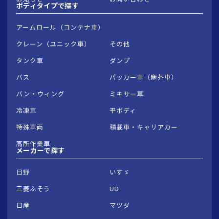
ボディタイプで
探す
アームロール（コンテナ車）
クレーン（ユニック車）
その他
タンク車
ダンプ
バス
パッカー車（塵芥車）
バン・ウィング
ミキサー車
冷凍車
平ボディ
特殊車両
積載車・キャリアカー
高所作業車
メーカーで
探す
日野
いすゞ
三菱ふそう
UD
日産
マツダ