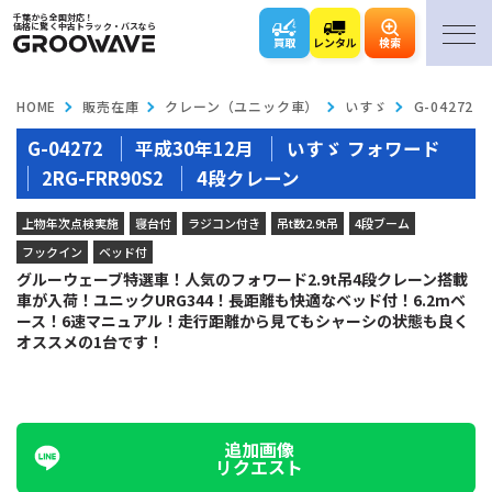
千葉から全国対応！
価格に驚く中古トラック・バスなら
買取
レンタル
検索
HOME
販売在庫
クレーン（ユニック車）
いすゞ
G-04272
G-04272
平成30年12月
いすゞ フォワード
2RG-FRR90S2
4段クレーン
上物年次点検実施
寝台付
ラジコン付き
吊t数2.9t吊
4段ブーム
フックイン
ベッド付
グルーウェーブ特選車！人気のフォワード2.9t吊4段クレーン搭載
車が入荷！ユニックURG344！長距離も快適なベッド付！6.2mベ
ース！6速マニュアル！走行距離から見てもシャーシの状態も良く
オススメの1台です！
追加画像
リクエスト