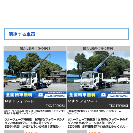
関連する車両
問合せ番号：G-04938
問合せ番号：G-04898
いすゞ フォワード
いすゞ フォワード
TKG-FRR90S1
TKG-FRR90S1
床板アピトン新品張り替え済
上物年次点検実施
ラジコン付き
上物年次点検実施
ラジコン付き
吊t数2.9t吊
4段ブーム
吊t数2.9t吊
4段ブーム
フックイン
フックイン
グルーウェーブ特選車！お買得なフォワードのタ
グルーウェーブ特選車！お買得なフォワードのタ
ダノ2.9t吊4段クレーン車入荷！タダノ
ダノ2.9t吊4段クレーン車入荷！タダノ
ZE304HRES！床板アピトン交換済！運転楽々ス
ZE304HR！走行距離4万キロ未満と少なくオスス
ムーサーFX！ETC車載器装備！
メ！床板仕上げ済み！運転楽々スムーサー！ETC
万円
万円