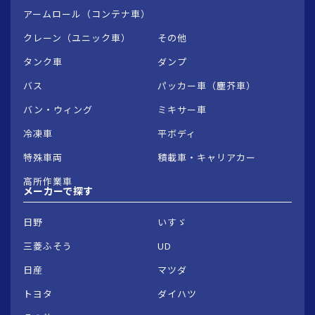
アームロール（コンテナ車）
クレーン（ユニック車）
その他
タンク車
ダンプ
バス
パッカー車（塵芥車）
バン・ウィング
ミキサー車
冷凍車
平ボディ
特殊車両
積載車・キャリアカー
高所作業車
メーカーで
探す
日野
いすゞ
三菱ふそう
UD
日産
マツダ
トヨタ
ダイハツ