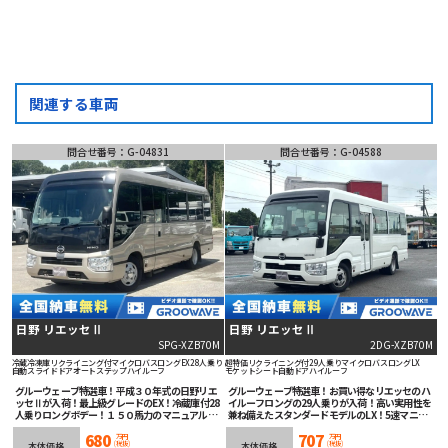
関連する車両
問合せ番号：G-04831
問合せ番号：G-04588
日野 リエッセⅡ
日野 リエッセⅡ
SPG-XZB70M
2DG-XZB70M
冷蔵冷凍庫
リクライニング付
マイクロバス
ロング
EX
28人乗り
超特価
リクライニング付
29人乗り
マイクロバス
ロング
LX
自動スライドドア
オートステップ
ハイルーフ
モケットシート
自動ドア
ハイルーフ
グルーウェーブ特選車！平成３０年式の日野リエ
グルーウェーブ特選車！お買い得なリエッセのハ
ッセⅡが入荷！最上級グレードのEX！冷蔵庫付28
イルーフロングの29人乗りが入荷！高い実用性を
人乗りロングボデー！１５０馬力のマニュアル５
兼ね備えたスタンダードモデルのLX！5速マニュ
速！安全装備充実！ETC車載器も装着済み！お仕
アル！バックカメラ装備！車線逸脱警報等安全装
680
707
事に限らず、プライベートにもオススメの１台
備も充実！
万円
万円
(税抜)
(税抜)
本体価格
本体価格