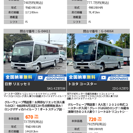
748万円(税込)
777.7万円(税込)
年式
平成30年11月
年式
令和2年04月
走行距離
117,385km
走行距離
78,472km
積載量
積載量
シフト
F5
シフト
F5
問合せ番号：G-04412
問合せ番号：G-04864
日野 リエッセⅡ
トヨタ コースター
SKG-XZB70M
2DG-XZB70
コースターOEM
トリコットシート
リクライニング付
吊下げ式モニター
冷蔵冷凍庫
トリコットシート
マイクロバス
ロング
28人乗り
GX
自動スライドドア
ハイルーフ
リクライニング付
マイクロバス
ロング
28人乗り
GX
自動スライドドア
ハイルーフ
グルーウェーブ特選車！お買得なリエッセ28人乗
グルーウェーブ特選車！大人気！２０２０年式コ
りのGX！令和8年6月法定12か月点検実施済み！
ースターが入荷！グレードはGXのロング！冷蔵冷
ロングボディのハイルーフ！オートステップ装
凍庫付きの２８人乗り！シートはトリコットシー
備！冷凍・冷蔵庫装備！運転楽々オートマチッ
ト！吊り下げ式モニター付きで快適な旅を！リク
670
ク！オートエアコン！イクリプスナビ！バックカ
万円
720
(税抜)
ライニング付きでゆっくりくつろげます！自動ス
本体価格
万円
メラ装備！
(税抜)
本体価格
737万円(税込)
ライドドア！オートマチックで運転楽々！安全装
792万円(税込)
備充実！ETC車載器も装着済み！お仕事やレジャ
年式
平成30年02月
ーにもオススメの１台！
年式
令和2年09月
走行距離
144,932km