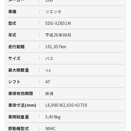
リエッセ
車種
SDG-XZB51M
型式
平成26年06月
年式
101,057km
走行距離
バス
サイズ
最大積載量
※2
AT
シフト
抹消
車検有効期限
L6,990 W2,030 H2750
車体寸法(mm)
5,459kg
車両総重量
N04C
原動機型式