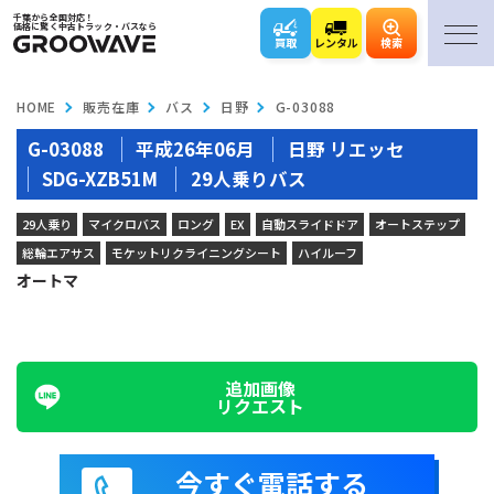
千葉から全国対応！
価格に驚く中古トラック・バスなら
買取
レンタル
検索
HOME
販売在庫
バス
日野
G-03088
G-03088
平成26年06月
日野 リエッセ
SDG-XZB51M
29人乗りバス
29人乗り
マイクロバス
ロング
EX
自動スライドドア
オートステップ
総輪エアサス
モケットリクライニングシート
ハイルーフ
オートマ
追加画像
リクエスト
今すぐ電話する