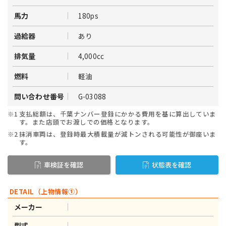
180ps
馬力
あり
過給器
4,000cc
排気量
軽油
燃料
G-03088
問い合わせ番号
※1
支払総額は、千葉ナンバー登録にかかる費用を基に算出していま
す。また店頭でお渡しでの価格となります。
※2
抹消車両は、登録時最大積載量が減トンされる可能性が御座いま
す。
車検証を確認
状態表を確認
DETAIL（上物情報①）
メーカー
型式