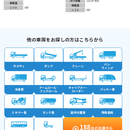
走行距離
123,477km
積載量
積載量
シフト
FAT
シフト
FAT
他の車両をお探しの方はこちらから
バン･
平ボディ
ダンプ
クレーン
ウィング
アームロール･
キャリアカー･
冷凍車
パッカー車
フックロール
ローダー
ミキサー車
タンク車
高所作業車
特殊車両
188
台の在庫から