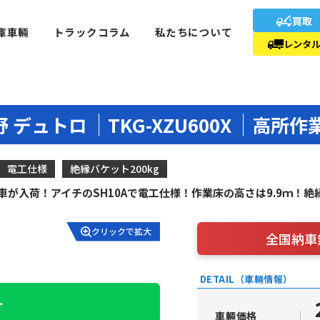
買取
庫車輛
トラックコラム
私たちについて
レンタ
野 デュトロ
TKG-XZU600X
高所作
電工仕様
絶縁バケット200kg
が入荷！アイチのSH10Aで電工仕様！作業床の高さは9.9ｍ！絶
クリックで拡大
全国納車
DETAIL（車輛情報）
ト
車輛価格