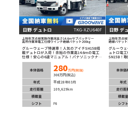
日野 デュトロ
日野 デ
TKG-XZU640F
上物年次点検実施
作業床高さ14.6m
サブバッテリー
上物年次点検
高所作業車
電工仕様
ウインチ
絶縁バケット200kg
絶縁バケット2
グルーウェーブ特選車！人気のアイチSH15B搭
グルーウェ
載デュトロが入荷！余裕の作業高14.6ｍの電工
ュトロ電工
仕様！安心の6速マニュアル！パナソニックナビ
SN15B！
＆バックカメラ装備！
ル！ETC
280
フレームの
本体価格
本体価
万円
(税抜)
308万円(税込)
年式
平成28年03月
年式
走行距離
109,629km
走行距
積載量
積載
シフト
F6
シフ