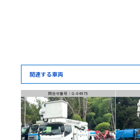
お伝えください
050-1
問合せ番号
(受付時間) 月~土 9:
G-04778
関連する車両
問合せ番号：G-04975