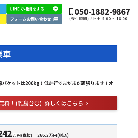
050-1882-9867
LINEで相談
をする
(受付時間) 月~土 9:00 ~ 18:00
ル
フォーム
お問い合わせ
業車
縁バケットは200kg！低走行でまだまだ頑張ります！オ
無料！(離島含む)
詳しくはこちら
242
万円(税抜)
266.2万円(税込)