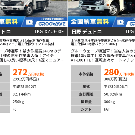
ュトロ
日野 デュトロ
TKG-XZU600F
TPG
実施
作業床高さ14.6m
高所作業車
上物年次点検実施
作業床高さ9.9m
高所作業
50㎏
アイチ
電工仕様
ウインチ
車検付
電工仕様
AT
絶縁バケット200kg
ーブ特選車！希少作業高14.6ｍのデ
グルーウェーブ特選車！当店人気の
仕様の高所作業車入荷！アイチ
標準10尺電工仕様の高所作業車が入
取回しの良い標準10尺！6速マニュア
AT-100TTE！運転楽々オートマチ
車載器装備！エンジン・ミッション・
ニックナビ！車線逸脱警報等安全装
272
280
状態良くオススメです！
格
本体価格
万円
(税抜)
万円
(税抜
299.2万円(税込)
308万円(税込)
平成25年02月
年式
平成30年06月
離
92,144km
走行距離
50,028km
量
250kg
積載量
300kg
ト
F6
シフト
FAT