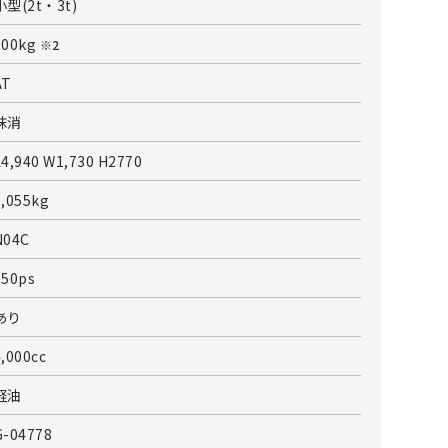
小型(2t・3t)
200kg
※2
AT
抹消
L4,940 W1,730 H2770
7,055kg
N04C
150ps
あり
4,000cc
軽油
G-04778