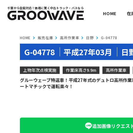
千葉から全国対応！
価格に驚く中古トラック・バスなら
HOME
在
HOME
販売在庫
高所作業車
日野
G-04778
G-04778
平成27年03月
日
上物年次点検実施
作業床高さ9.9m
高所作業車
グルーウェーブ特選車！平成27年式のデュトロ高所作業車
ートマチックで運転楽々！
追加画像
リクエス