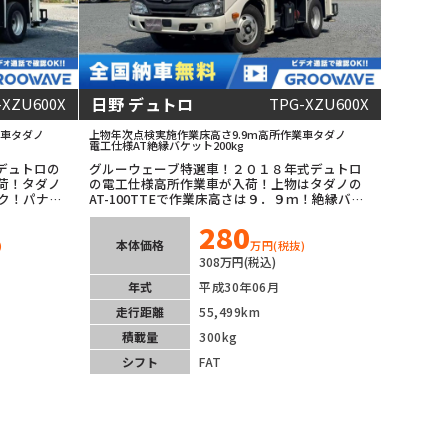
日野 デュトロ
-XZU600X
TPG-XZU600X
車
タダノ
上物年次点検実施
作業床高さ9.9m
高所作業車
タダノ
電工仕様
AT
絶縁バケット200kg
デュトロの
グルーウェーブ特選車！２０１８年式デュトロ
荷！タダノ
の電工仕様高所作業車が入荷！上物はタダノの
ック！パナソ
AT-100TTEで作業床高さは９．９ｍ！絶縁バケ
備も充実！
ットで積載荷重は２００ｋｇ！オートマチック
280
で運転楽々！ナビ・バックカメラ装着済み！安
全装備充実！走行距離も短くこれからの１台！
本体価格
)
万円
(税抜)
308万円(税込)
年式
平成30年06月
走行距離
55,499km
積載量
300kg
シフト
FAT