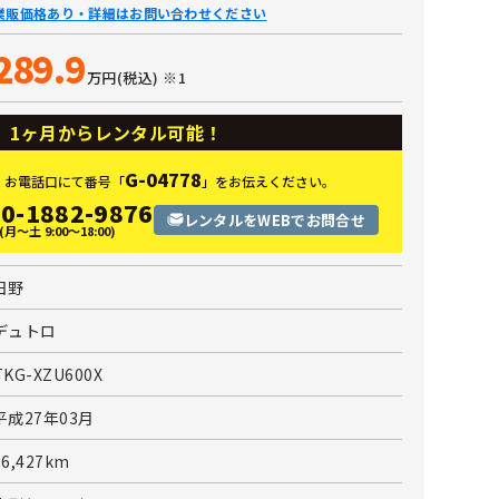
業販価格あり・詳細はお問い合わせください
289.9
万円(税込)
※1
1ヶ月からレンタル可能！
G-04778
お電話口にて番号
「
」を
お伝えください。
0-1882-9876
レンタルをWEBでお問合せ
(月〜土 9:00〜18:00)
日野
デュトロ
TKG-XZU600X
平成27年03月
26,427km