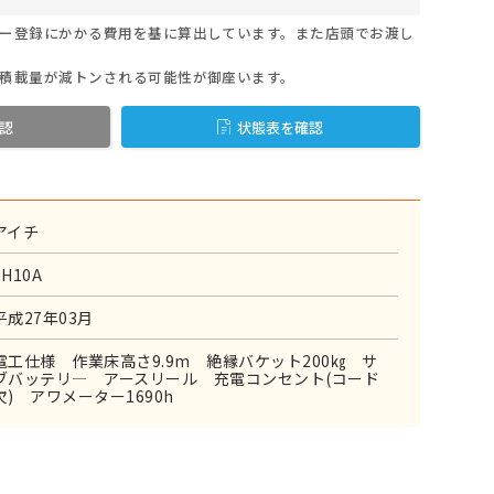
ー登録にかかる費用を基に算出しています。また店頭でお渡し
積載量が減トンされる可能性が御座います。
認
状態表を確認
アイチ
SH10A
平成27年03月
電工仕様 作業床高さ9.9m 絶縁バケット200㎏ サ
ブバッテリ― アースリール 充電コンセント(コード
欠) アワメーター1690h