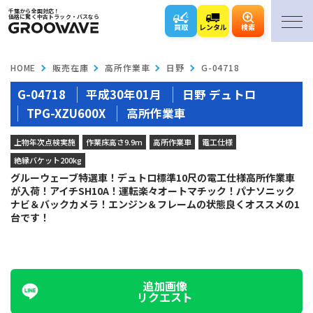
千葉から全国対応！
価格に驚く中古トラック・バスなら
買取
レンタル
検索
HOME
販売在庫
高所作業車
日野
G-04718
G-04718
平成30年01月
日野 デュトロ
TPG-XZU600X
高所作業車
上物年次点検実施
作業床高さ9.9m
高所作業車
電工仕様
絶縁バケット200kg
グルーウェーブ特選車！デュトロ標準10尺の電工仕様高所作業車
が入荷！アイチSH10A！運転楽々オートマチック！パナソニック
ナビ＆バックカメラ！エンジン＆フレームの状態良くオススメの1
台です！
追加画像
リクエスト