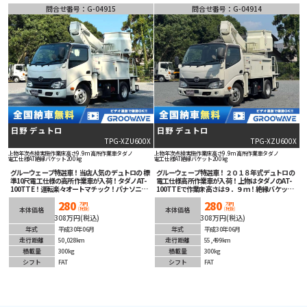
問合せ番号：G-04915
問合せ番号：G-04914
日野 デュトロ
日野 デュトロ
TPG-XZU600X
TPG-XZU600X
上物年次点検実施
作業床高さ9.9m
高所作業車
タダノ
上物年次点検実施
作業床高さ9.9m
高所作業車
タダノ
電工仕様
AT
絶縁バケット200kg
電工仕様
AT
絶縁バケット200kg
グルーウェーブ特選車！当店人気のデュトロの 標
グルーウェーブ特選車！２０１８年式デュトロの
準10尺電工仕様の高所作業車が入荷！タダノAT-
電工仕様高所作業車が入荷！上物はタダノのAT-
100TTE！運転楽々オートマチック！パナソニッ
100TTEで作業床高さは９．９ｍ！絶縁バケット
クナビ！車線逸脱警報等安全装備も充実！
で積載荷重は２００ｋｇ！オートマチックで運転
280
280
楽々！ナビ・バックカメラ装着済み！安全装備充
万円
万円
(税抜)
(税抜)
本体価格
本体価格
実！走行距離も短くこれからの１台！
308万円(税込)
308万円(税込)
年式
平成30年06月
年式
平成30年06月
走行距離
50,028km
走行距離
55,499km
積載量
300kg
積載量
300kg
シフト
FAT
シフト
FAT