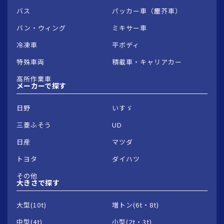
バス
パッカー車（塵芥車）
バン・ウィング
ミキサー車
冷凍車
平ボディ
特殊車両
積載車・キャリアカー
高所作業車
メーカーで
探す
日野
いすゞ
三菱ふそう
UD
日産
マツダ
トヨタ
ダイハツ
その他
大きさで
探す
大型(10t)
増トン(6t・8t)
中型(4t)
小型(2t・3t)