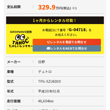
329.9
支払総額
万円(税込)
※1
1ヶ月からレンタル可能！
G-04718
お電話口にて番号
「
」を
提携
お伝えください。
レンタルを電話でお問合せ
レンタルをWEBでお問合せ
日野
メーカー
デュトロ
車種
TPG-XZU600X
型式
平成30年01月
年式
46,604km
走行距離