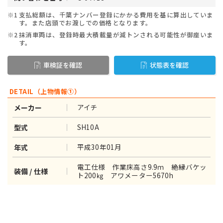
※1
支払総額は、千葉ナンバー登録にかかる費用を基に算出していま
す。また店頭でお渡しでの価格となります。
※2
抹消車両は、登録時最大積載量が減トンされる可能性が御座いま
す。
車検証を確認
状態表を確認
DETAIL（上物情報①）
アイチ
メーカー
SH10A
型式
平成30年01月
年式
電工仕様 作業床高さ9.9ｍ 絶縁バケッ
装備 / 仕様
ト200㎏ アワメーター5670h