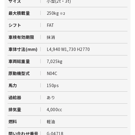
小型(2t・3t)
サイズ
250kg
最大積載量
※2
FAT
シフト
抹消
車検有効期限
L4,940 W1,730 H2770
車体寸法(mm)
7,025kg
車両総重量
N04C
原動機型式
150ps
馬力
あり
過給器
4,000cc
排気量
軽油
燃料
G-04718
問い合わせ番号