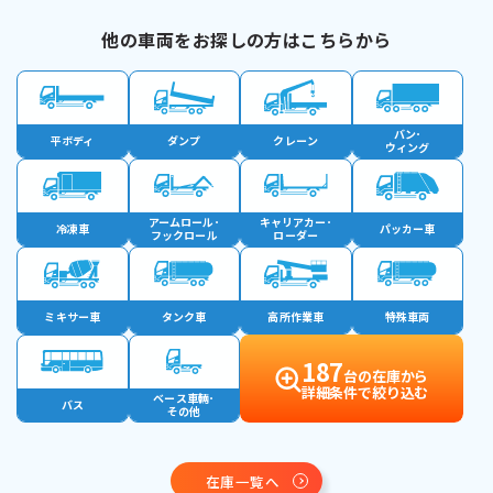
他の車両をお探しの方はこちらから
バン･
平ボディ
ダンプ
クレーン
ウィング
アームロール･
キャリアカー･
冷凍車
パッカー車
フックロール
ローダー
ミキサー車
タンク車
高所作業車
特殊車両
187
台の在庫から
詳細条件で絞り込む
ベース車輛･
バス
その他
在庫一覧へ