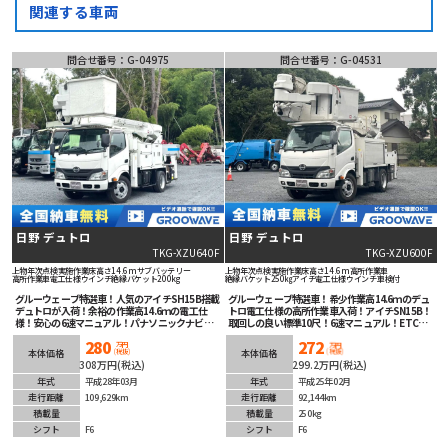
関連する車両
問合せ番号：G-04975
問合せ番号：G-04531
日野 デュトロ
日野 デュトロ
TKG-XZU640F
TKG-XZU600F
上物年次点検実施
作業床高さ14.6m
サブバッテリー
上物年次点検実施
作業床高さ14.6m
高所作業車
高所作業車
電工仕様
ウインチ
絶縁バケット200kg
絶縁バケット250㎏
アイチ
電工仕様
ウインチ
車検付
グルーウェーブ特選車！人気のアイチSH15B搭載
グルーウェーブ特選車！希少作業高14.6ｍのデュ
デュトロが入荷！余裕の作業高14.6ｍの電工仕
トロ電工仕様の高所作業車入荷！アイチSN15B！
様！安心の6速マニュアル！パナソニックナビ＆
取回しの良い標準10尺！6速マニュアル！ETC車
バックカメラ装備！
載器装備！エンジン・ミッション・フレームの状
280
272
態良くオススメです！
万円
万円
(税抜)
(税抜)
本体価格
本体価格
308万円(税込)
299.2万円(税込)
年式
平成28年03月
年式
平成25年02月
走行距離
109,629km
走行距離
92,144km
積載量
積載量
250kg
シフト
F6
シフト
F6