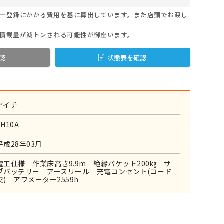
ー登録にかかる費用を基に算出しています。また店頭でお渡し
積載量が減トンされる可能性が御座います。
認
状態表を確認
アイチ
SH10A
平成28年03月
電工仕様 作業床高さ9.9m 絶縁バケット200㎏ サ
ブバッテリー アースリール 充電コンセント(コード
欠) アワメーター2559h