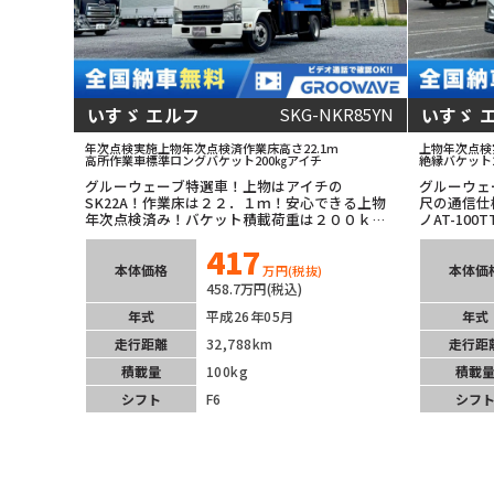
いすゞ エルフ
いすゞ 
SKG-NKR85YN
年次点検実施
上物年次点検済
作業床高さ22.1m
上物年次点検
高所作業車
標準ロング
バケット200㎏
アイチ
絶縁バケット2
グルーウェーブ特選車！上物はアイチの
グルーウェ
SK22A！作業床は２２．１ｍ！安心できる上物
尺の通信仕
年次点検済み！バケット積載荷重は２００ｋ
ノAT-10
ｇ！低走行で嬉しいですね！マニュアル６速で
クラリオン
417
臨機応変なアクセルワーク可能！ETC車載器も
態も良くオ
装着済み！安全装備充実！痒い所に手が届く専
本体価格
本体価
万円
(税抜)
門性の高い１台！
458.7万円(税込)
年式
平成26年05月
年式
走行距離
32,788km
走行距
積載量
100kg
積載
シフト
F6
シフ