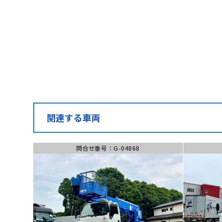
お伝えください
050-1
問合せ番号
(受付時間) 月~土 9:
G-04716
関連する車両
問合せ番号：G-04868