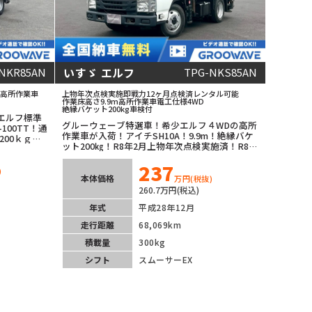
いすゞ エルフ
NKR85AN
TPG-NKS85AN
高所作業車
上物年次点検実施
即戦力
12ヶ月点検済
レンタル可能
作業床高さ9.9m
高所作業車
電工仕様
4WD
絶縁バケット200kg
車検付
エルフ標準
グルーウェーブ特選車！希少エルフ４WDの高所
100TT！通
作業車が入荷！アイチSH10A！9.9m！絶縁バケ
00ｋｇ！6
ット200㎏！R8年2月上物年次点検実施済！R8年
器も装着済
3月法定12か月点検実施済み！運転楽々オートマ
237
チック（スムーサー）！ナビ＆ETC＆バックカ
)
メラ装着済み！
本体価格
万円
(税抜)
260.7万円(税込)
年式
平成28年12月
走行距離
68,069km
積載量
300kg
シフト
スムーサーEX