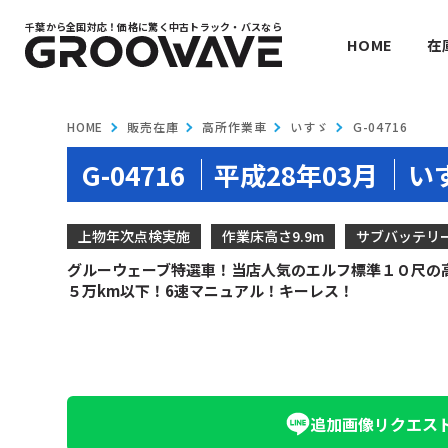
千葉から全国対応！
価格に驚く中古トラック・バスなら
HOME
在
HOME
販売在庫
高所作業車
いすゞ
G-04716
G-04716
平成28年03月
い
上物年次点検実施
作業床高さ9.9m
サブバッテリ
グルーウェーブ特選車！当店人気のエルフ標準１０尺の高
５万km以下！6速マニュアル！キーレス！
追加画像
リクエス