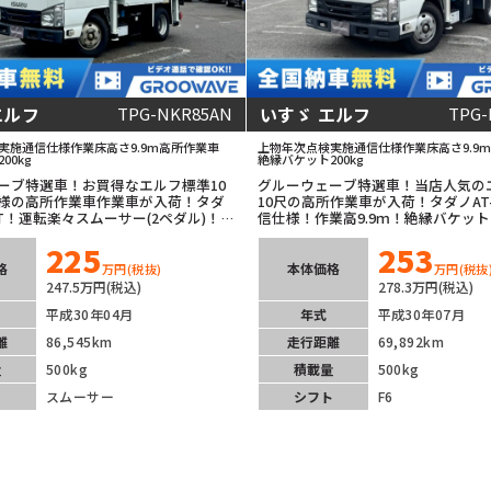
エルフ
いすゞ エルフ
TPG-NKR85AN
TPG-
実施
通信仕様
作業床高さ9.9m
高所作業車
上物年次点検実施
通信仕様
作業床高さ9.9m
00kg
絶縁バケット200kg
ーブ特選車！お買得なエルフ標準10
グルーウェーブ特選車！当店人気の
様の高所作業車作業車が入荷！タダ
10尺の高所作業車が入荷！タダノAT-
0TT！運転楽々スムーサー(2ペダル)！
信仕様！作業高9.9ｍ！絶縁バケット2
ナビ！バックカメラ！フレームの状
速マニュアル！キーレス！ETC車載
225
253
ススメの1台です！
み！
格
本体価格
万円
(税抜)
万円
(税抜
247.5万円(税込)
278.3万円(税込)
平成30年04月
年式
平成30年07月
離
86,545km
走行距離
69,892km
量
500kg
積載量
500kg
ト
スムーサー
シフト
F6