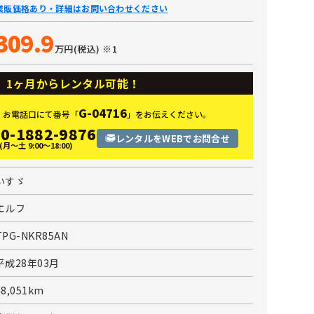
業販価格あり・詳細はお問い合わせください
309.9
万円(税込)
※1
1ヶ月からレンタル可能！
G-04716
お電話口にて番号
「
」を
お伝えください。
0-1882-9876
レンタルをWEBでお問合せ
(月〜土 9:00〜18:00)
いすゞ
エルフ
TPG-NKR85AN
平成28年03月
48,051km