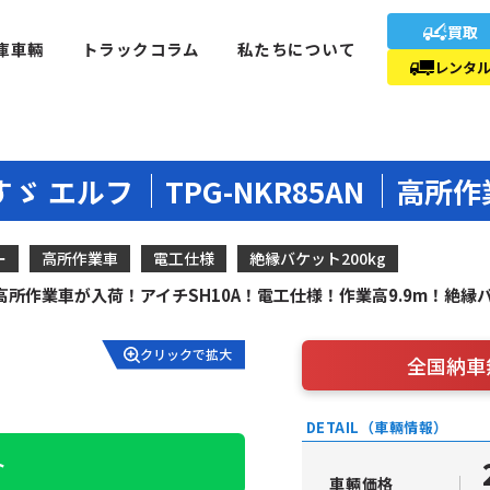
買取
庫車輛
トラックコラム
私たちについて
レンタ
すゞ エルフ
TPG-NKR85AN
高所作
ー
高所作業車
電工仕様
絶縁バケット200kg
所作業車が入荷！アイチSH10A！電工仕様！作業高9.9m！絶縁
クリックで拡大
全国納車
DETAIL（車輛情報）
ト
車輛価格