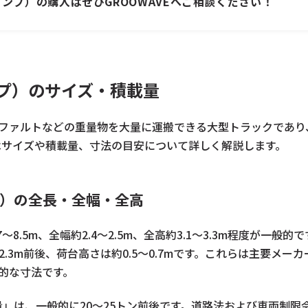
ダンプ）の購入はぜひGROOWAVEへご相談ください！
ンプ）のサイズ・積載量
スファルトなどの重量物を大量に運搬できる大型トラックであ
はサイズや積載量、寸法の目安について詳しく解説します。
プ）の全長・全幅・全高
7〜8.5m、全幅約2.4〜2.5m、全高約3.1〜3.3m程度が一
は約2.3m前後、荷台高さは約0.5〜0.7mです。これらは主要メ
表的な寸法です。
」は、一般的に20〜25トン前後です。道路法および車両制限