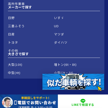
高所作業車
メーカーで
探す
日野
いすゞ
三菱ふそう
UD
日産
マツダ
トヨタ
ダイハツ
その他
大きさで
探す
大型(10t)
増トン(6t・8t)
中型(4t)
小型(2t・3t)
© 2026 Groowave Corporation.
LINEで相談
する