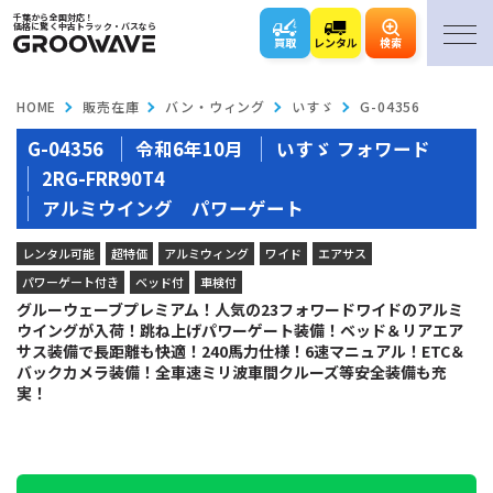
千葉から全国対応！
価格に驚く中古トラック・バスなら
買取
レンタル
検索
HOME
販売在庫
バン・ウィング
いすゞ
G-04356
G-04356
令和6年10月
いすゞ フォワード
2RG-FRR90T4
アルミウイング パワーゲート
レンタル可能
超特価
アルミウィング
ワイド
エアサス
パワーゲート付き
ベッド付
車検付
グルーウェーブプレミアム！人気の23フォワードワイドのアルミ
ウイングが入荷！跳ね上げパワーゲート装備！ベッド＆リアエア
サス装備で長距離も快適！240馬力仕様！6速マニュアル！ETC＆
バックカメラ装備！全車速ミリ波車間クルーズ等安全装備も充
実！