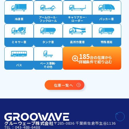
アームロール･
キャリアカー･
冷凍車
パッカー車
フックロール
ローダー
ミキサー車
タンク車
高所作業車
特殊車両
185
台の在庫から
詳細条件で絞り込む
ベース車輛･
バス
その他
在庫一覧へ
グルーウェーブ株式会社
〒285-0836 千葉県佐倉市生谷1136
TEL：043-488-6488