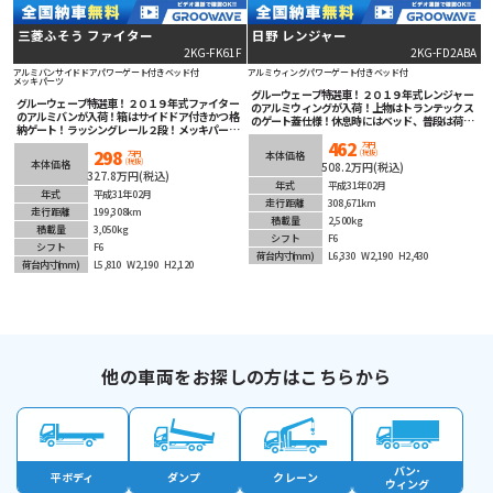
三菱ふそう ファイター
日野 レンジャー
2KG-FK61F
2KG-FD2ABA
アルミバン
サイドドア
パワーゲート付き
ベッド付
アルミウィング
パワーゲート付き
ベッド付
メッキパーツ
グルーウェーブ特選車！２０１９年式レンジャー
グルーウェーブ特選車！２０１９年式ファイター
のアルミウィングが入荷！上物はトランテックス
のアルミバンが入荷！箱はサイドドア付きかつ格
のゲート蓋仕様！休息時にはベッド、普段は荷物
納ゲート！ラッシングレール２段！メッキパーツ
置きになるフルキャブ！210馬力のマニュアル6速
でメキメキかっこいい！安全装備充実！ナビ、バ
462
で臨機応変なアクセルワークが可能！安全装備充
万円
298
(税抜)
ックカメラ付きで後方視界確保！ETC車載器も装
本体価格
万円
実！バックカメラで後退時も安心！17レンジャー
(税抜)
本体価格
508.2万円(税込)
着済み！即戦力間違いなしの１台！
のLEDヘッドライトはかっこいいですね！スタイ
327.8万円(税込)
リッシュでスマートな1台！
年式
平成31年02月
年式
平成31年02月
走行距離
308,671km
走行距離
199,308km
積載量
2,500kg
積載量
3,050kg
シフト
F6
シフト
F6
荷台内寸
(mm)
L6,330
W2,190
H2,430
荷台内寸
(mm)
L5,810
W2,190
H2,120
他の車両をお探しの方はこちらから
バン･
平ボディ
ダンプ
クレーン
ウィング