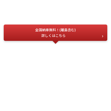
全国納車無料！(離島含む)
詳しくはこちら
お電話でのお問い合わせ
こちらの番号を
お伝えください
今すぐ電話する
問合せ番号
G-04356
(受付時間) 月~土 9:00 ~ 18:00