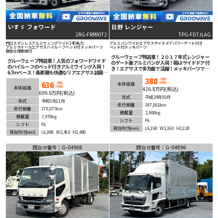
いすゞ フォワード
日野 レンジャー
2RG-FRR90T2
TPG-FD7JLAG
門口ステンレス
アルミウィング
ワイド
240馬力
アルミバン
ワイド
エアサス
サイドドア
パワーゲート付き
アルミホイール
エアサス
ハイルーフ
ベッド付
メッキパーツ
ベッド付
メッキパーツ
融雪仕様
車検付
グルーウェーブ特選車！２０１７年式レンジャー
グルーウェーブ特選車！人気のフォワードワイド
のゲート蓋アルミバンが入荷！箱はサイドドア付
のハイルーフのベッド付きアルミウイング入荷！
き！エアサスで多方面で活躍！メッキパーツでメ
6.7ｍベース！長距離も快適なリアエアサス装備！
キメキかっこいい！安全装備充実！バックカメラ
アルコアホイル！Bluetooth対応オーディオ＆
388
で後退も安心！
万円
636
(税抜)
ETC＆バックカメラも装着済み！
本体価格
万円
(税抜)
本体価格
426.8万円(税込)
699.6万円(税込)
年式
平成29年03月
年式
令和3年11月
走行距離
387,061km
走行距離
370,077km
積載量
2,900kg
積載量
7,970kg
シフト
F6
シフト
F6
荷台内寸
(mm)
L6,360
W2,360
H2,320
荷台内寸
(mm)
L6,880
W2,410
H2,480
問合せ番号：G-04908
問合せ番号：G-04896