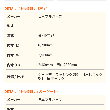
DETAIL（上物情報：ボディ）
日本フルハーフ
メーカー
型式
令和6年7月
年式
6,280mm
内寸 (L)
2,410mm
内寸 (W)
2460ｍｍ 門口2330mm
内寸 (H)
ゲート蓋 ラッシング2段 引出しフック
装備 / 仕様
5対 精工ラック
DETAIL（上物情報：パワーゲート）
日本フルハーフ
メーカー
型式