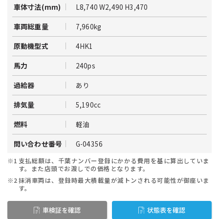
L8,740 W2,490 H3,470
車体寸法(mm)
7,960kg
車両総重量
4HK1
原動機型式
240ps
馬力
あり
過給器
5,190cc
排気量
軽油
燃料
G-04356
問い合わせ番号
※1
支払総額は、千葉ナンバー登録にかかる費用を基に算出していま
す。また店頭でお渡しでの価格となります。
※2
抹消車両は、登録時最大積載量が減トンされる可能性が御座いま
す。
車検証を確認
状態表を確認