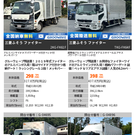
三菱ふそう ファイター
三菱ふそう ファイター
2KG-FK61F
TKG-FK64F
アルミバン
サイドドア
パワーゲート付き
ベッド付
超特価
アルミウィング
ワイド
アルミホイール
エアサス
メッキパーツ
パワーゲート付き
ベッド付
グルーウェーブ特選車！２０１９年式ファイター
グルーウェーブ特選車！お買得なファイターワイ
のアルミバンが入荷！箱はサイドドア付きかつ格
ドのアルミウイングが入荷！格納パワーゲート装
納ゲート！ラッシングレール２段！メッキパーツ
備！ベッド＆リアエアサス装備！人気の6.2mベー
でメキメキかっこいい！安全装備充実！ナビ、バ
ス！6速マニュアル！ETC＆バックカメラ！
298
398
ックカメラ付きで後方視界確保！ETC車載器も装
万円
万円
(税抜)
(税抜)
本体価格
本体価格
着済み！即戦力間違いなしの１台！
327.8万円(税込)
437.8万円(税込)
年式
平成31年02月
年式
平成29年04月
走行距離
199,308km
走行距離
396,119km
積載量
3,050kg
積載量
2,550kg
シフト
F6
シフト
F6
荷台内寸
(mm)
L5,810
W2,190
H2,120
荷台内寸
(mm)
L6,240
W2,390
H2,410
問合せ番号：G-04695
問合せ番号：G-04896