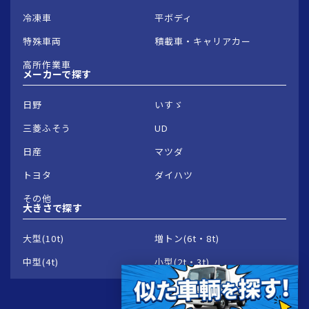
冷凍車
平ボディ
特殊車両
積載車・キャリアカー
高所作業車
メーカーで
探す
日野
いすゞ
三菱ふそう
UD
日産
マツダ
トヨタ
ダイハツ
その他
大きさで
探す
大型(10t)
増トン(6t・8t)
中型(4t)
小型(2t・3t)
© 2026 Groowave Corporation.