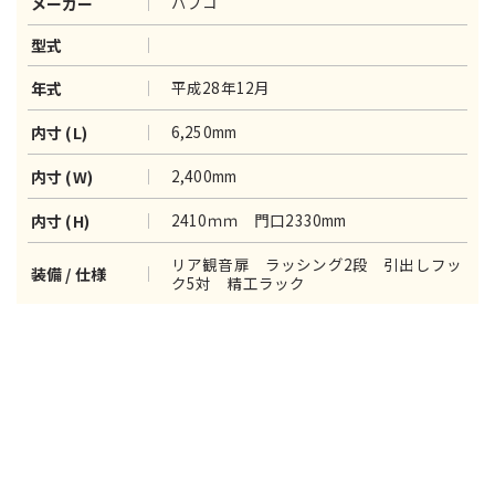
パブコ
メーカー
型式
平成28年12月
年式
6,250mm
内寸 (L)
2,400mm
内寸 (W)
2410ｍｍ 門口2330mm
内寸 (H)
リア観音扉 ラッシング2段 引出しフッ
装備 / 仕様
ク5対 精工ラック