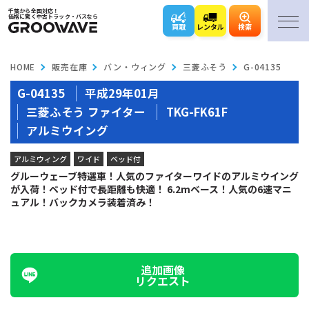
千葉から全国対応！
価格に驚く中古トラック・バスなら
買取
レンタル
検索
HOME
販売在庫
バン・ウィング
三菱ふそう
G-04135
G-04135
平成29年01月
三菱ふそう ファイター
TKG-FK61F
アルミウイング
アルミウィング
ワイド
ベッド付
グルーウェーブ特選車！人気のファイターワイドのアルミウイング
が入荷！ベッド付で長距離も快適！ 6.2mベース！人気の6速マニ
ュアル！バックカメラ装着済み！
追加画像
リクエスト