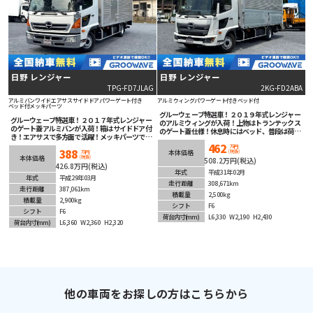
日野 レンジャー
日野 レンジャー
TPG-FD7JLAG
2KG-FD2ABA
アルミバン
ワイド
エアサス
サイドドア
パワーゲート付き
アルミウィング
パワーゲート付き
ベッド付
ベッド付
メッキパーツ
グルーウェーブ特選車！２０１９年式レンジャー
グルーウェーブ特選車！２０１７年式レンジャー
のアルミウィングが入荷！上物はトランテックス
のゲート蓋アルミバンが入荷！箱はサイドドア付
のゲート蓋仕様！休息時にはベッド、普段は荷物
き！エアサスで多方面で活躍！メッキパーツでメ
置きになるフルキャブ！210馬力のマニュアル6速
キメキかっこいい！安全装備充実！バックカメラ
462
で臨機応変なアクセルワークが可能！安全装備充
万円
388
(税抜)
で後退も安心！
本体価格
万円
実！バックカメラで後退時も安心！17レンジャー
(税抜)
本体価格
508.2万円(税込)
のLEDヘッドライトはかっこいいですね！スタイ
426.8万円(税込)
リッシュでスマートな1台！
年式
平成31年02月
年式
平成29年03月
走行距離
308,671km
走行距離
387,061km
積載量
2,500kg
積載量
2,900kg
シフト
F6
シフト
F6
荷台内寸
(mm)
L6,330
W2,190
H2,430
荷台内寸
(mm)
L6,360
W2,360
H2,320
他の車両をお探しの方はこちらから