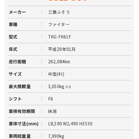
三菱ふそう
メーカー
ファイター
車種
TKG-FK61F
型式
平成29年01月
年式
262,084km
走行距離
中型(4t)
サイズ
3,050kg
最大積載量
※2
F6
シフト
抹消
車検有効期限
L8,590 W2,490 H3530
車体寸法(mm)
7,990kg
車両総重量