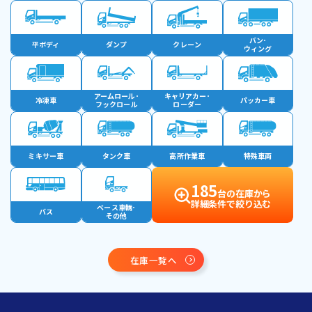
バン･
平ボディ
ダンプ
クレーン
ウィング
アームロール･
キャリアカー･
冷凍車
パッカー車
フックロール
ローダー
ミキサー車
タンク車
高所作業車
特殊車両
185
台の在庫から
詳細条件で絞り込む
ベース車輛･
バス
その他
在庫一覧へ