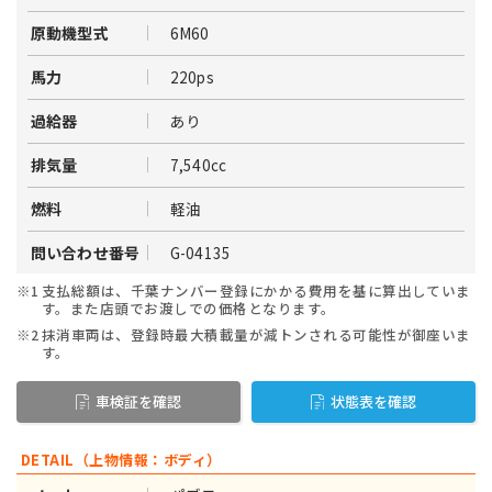
6M60
原動機型式
220ps
馬力
あり
過給器
7,540cc
排気量
軽油
燃料
G-04135
問い合わせ番号
※1
支払総額は、千葉ナンバー登録にかかる費用を基に算出していま
す。また店頭でお渡しでの価格となります。
※2
抹消車両は、登録時最大積載量が減トンされる可能性が御座いま
す。
車検証を確認
状態表を確認
DETAIL（上物情報：ボディ）