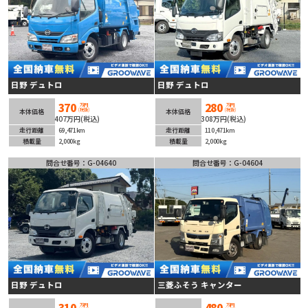
日野 デュトロ
日野 デュトロ
370
280
万円
万円
(税抜)
(税抜)
本体価格
本体価格
407万円(税込)
308万円(税込)
走行距離
69,471km
走行距離
110,471km
積載量
2,000kg
積載量
2,000kg
問合せ番号：G-04640
問合せ番号：G-04604
日野 デュトロ
三菱ふそう キャンター
310
480
万円
万円