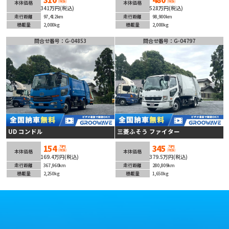
(税抜)
(税抜)
本体価格
本体価格
341万円(税込)
528万円(税込)
走行距離
97,412km
走行距離
98,900km
積載量
2,000kg
積載量
2,000kg
問合せ番号：G-04853
問合せ番号：G-04797
UD コンドル
三菱ふそう ファイター
154
345
万円
万円
(税抜)
(税抜)
本体価格
本体価格
169.4万円(税込)
379.5万円(税込)
走行距離
367,960km
走行距離
280,809km
積載量
2,250kg
積載量
1,650kg