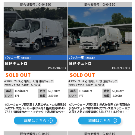
問合せ番号：G-04590
問合せ番号：G-04520
パッカー車
パッカー車
（塵芥車）
（塵芥車）
日野 デュトロ
日野 デュトロ
TPG-XZU600X
TPG-XZU600X
SOLD OUT
SOLD OUT
4.3立米
プレス式
箱内仕上げ済
連続スイッチ
4.3立米
プレス式
箱内仕上げ済
連続スイッチ
汚水タンク付き
外装オールペン済
汚水タンク付き
外装オールペン済
年式
H29年11月
走行
66,921km
年式
H29年11月
走行
53,802km
シフト
FAT
積載
2,000kg
シフト
FAT
積載
2,000kg
グルーウェーブ特選車！人気のデュトロの標準10
グルーウェーブ特選車！年式から見て走行距離の
尺のプレス式パッカー車が入荷！極東開発GB43-
少ないデュトロ標準10尺のプレス式パッカー車が
27-S！運転楽々オートマチック！外装NEWペイン
入荷！人気の極東開発GB43-27-S！4.3立米！連
ト済！ETC＆バックカメラも装着済み！衝突被害
続スイッチ！運転楽々オートマチック！ETC＆バ
軽減ブレーキ等安全装備も充実！
ックカメラ装着済み！車線逸脱警報等安全装備も
詳細はこちら
詳細はこちら
充実！
問合せ番号：G-04591
問合せ番号：G-04519