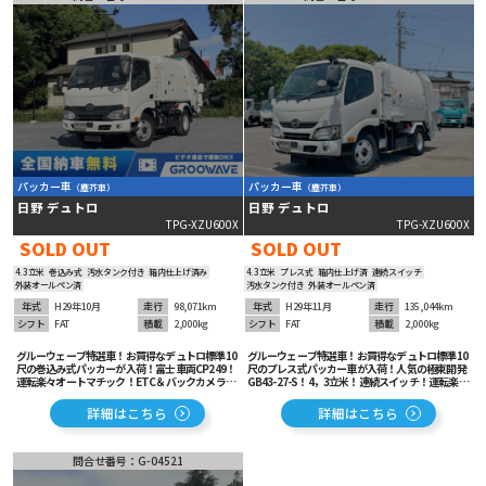
パッカー車
パッカー車
（塵芥車）
（塵芥車）
り
日野 デュトロ
日野 デュトロ
TPG-XZU600X
TPG-XZU600X
SOLD OUT
SOLD OUT
4.3立米
巻込み式
汚水タンク付き
箱内仕上げ済み
4.3立米
プレス式
箱内仕上げ済
連続スイッチ
外装オールペン済
汚水タンク付き
外装オールペン済
年式
H29年10月
走行
98,071km
年式
H29年11月
走行
135,044km
シフト
FAT
積載
2,000kg
シフト
FAT
積載
2,000kg
グルーウェーブ特選車！お買得なデュトロ標準10
グルーウェーブ特選車！お買得なデュトロ標準10
尺の巻込み式パッカーが入荷！富士車両CP249！
尺のプレス式パッカー車が入荷！人気の極東開発
運転楽々オートマチック！ETC＆バックカメラ装
GB43-27-S！4，3立米！連続スイッチ！運転楽々
備！安全装備も充実でオススメの1台！
オートマチック！ETC車載器装着済み！車線逸脱
警報等安全装備も充実！
詳細はこちら
詳細はこちら
問合せ番号：G-04521