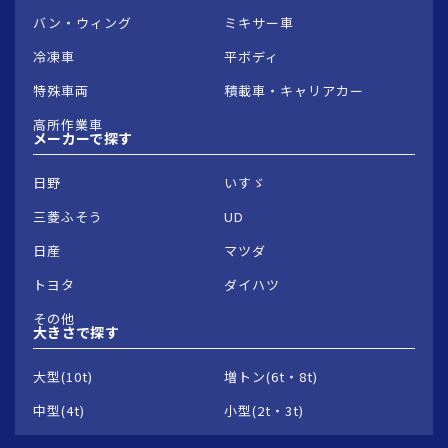
バン・ウィング
ミキサー車
冷凍車
平ボディ
特殊車両
積載車・キャリアカー
高所作業車
メーカーで
探す
日野
いすゞ
三菱ふそう
UD
日産
マツダ
トヨタ
ダイハツ
その他
大きさで
探す
大型(10t)
増トン(6t・8t)
中型(4t)
小型(2t・3t)