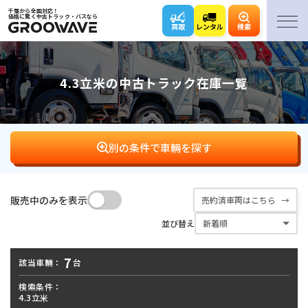
千葉から全国対応！
価格に驚く中古トラック・バスなら
買取
レンタル
検索
4.3立米の中古トラック在庫一覧
別の条件で車輛を探す
販売中のみを表示
売約済車両はこちら
バン･
平ボディ
ダンプ
クレーン
並び替え
ウィング
7
該当車輛：
台
アームロール･
キャリアカー･
冷凍車
パッカー車
フックロール
ローダー
検索条件：
4.3立米