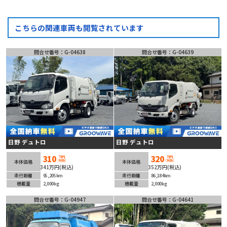
こちらの関連車両も閲覧されています
問合せ番号：G-04638
問合せ番号：G-04639
日野 デュトロ
日野 デュトロ
310
320
万円
万円
(税抜)
(税抜)
本体価格
本体価格
341万円(税込)
352万円(税込)
走行距離
95,205km
走行距離
86,184km
積載量
2,000kg
積載量
2,000kg
問合せ番号：G-04947
問合せ番号：G-04641