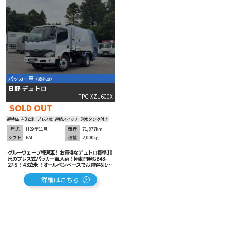
パッカー車
（塵芥車）
日野 デュトロ
TPG-XZU600X
SOLD OUT
超特価
4.3立米
プレス式
連続スイッチ
汚水タンク付き
年式
H29年11月
走行
71,877km
シフト
FAT
積載
2,000kg
グルーウェーブ特選車！お買得なデュトロ標準10
尺のプレス式パッカー車入荷！極東開発GB43-
27-S！4.3立米！オールペンベースでお買得な1
台！運転楽々オートマチック！ETC車載器＆バッ
クカメラ装着済み！
詳細はこちら