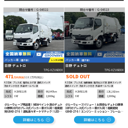
ミキサー車
問合せ番号：G-04522
タンク車
高所作業車
問合せ番号：G-04523
特殊車両
179
台の在庫から
詳細条件で絞り込む
ベース車輛･
バス
その他
パッカー車
パッカー車
レンタル可能
（塵芥車）
（塵芥車）
動画あり
日野 デュトロ
日野 デュトロ
TPG-XZU600X
TPG-XZU600X
471
SOLD OUT
518.1万円(税込)
万円(税抜)
4.3立米
プレス式
箱内仕上げ済
連続スイッチ
4.3立米
プレス式
極東開発
箱内仕上げ済
連単スイッチ
汚水タンク付き
外装オールペン済
連続スイッチ
汚水タンク付き
外装オールペン済
年式
H29年11月
走行
98,947km
年式
H29年11月
走行
126,161km
シフト
FAT
積載
2,000kg
シフト
FAT
積載
2,000kg
グルーウェーブ特選車！NEWペイント済のデュト
グルーウェーブバリュー！お買得なデュトロ標準
ロ標準10尺のプレス式パッカー車が入荷！極東開
10尺のプレス式パッカー車が入荷！極東開発
発GB43-27-S！運転楽々オートマチック！LEDフ
GB43-27-S！エンジン・ミッション・フレームの
ォグ！ETC＆バックカメラ装備！安全装備も充実
状態良く安心です！運転楽々オートマチック！
でオススメ！
ETC＆バックカメラ装着済み！
詳細はこちら
詳細はこちら