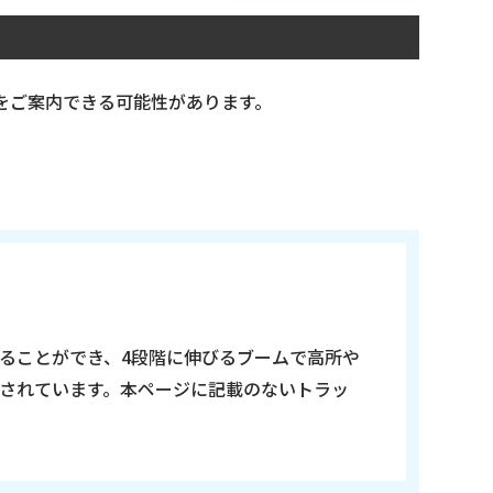
アームロール･
フックロール
キャリアカー･
ローダー
をご案内できる可能性があります。
バス
ベース車輛･
その他
186
台の在庫から
トラックを見つける
げることができ、4段階に伸びるブームで高所や
宝されています。本ページに記載のないトラッ