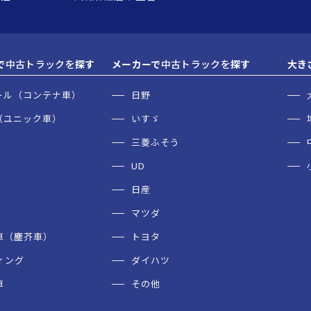
で
中古トラックを
探す
メーカーで
中古トラックを
探す
大き
ール（コンテナ車）
日野
（ユニック車）
いすゞ
三菱ふそう
UD
日産
マツダ
車（塵芥車）
トヨタ
ィング
ダイハツ
車
その他