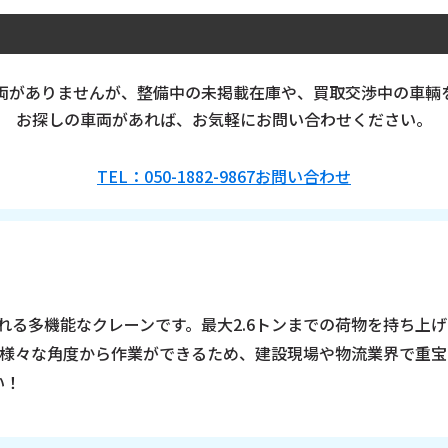
クレーン
バン･
ウィング
冷凍車
両がありませんが、整備中の未掲載在庫や、買取交渉中の車輛
お探しの車両があれば、お気軽にお問い合わせください。
タンク車
高所作業車
特殊車両
TEL：050-1882-9867
お問い合わせ
ー
車種名
離
シフト
フリーワード
される多機能なクレーンです。最大2.6トンまでの荷物を持ち上
、様々な角度から作業ができるため、建設現場や物流業界で重
い！