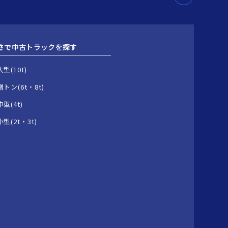
さで
中古トラックを
探す
大型(10t)
増トン(6t・8t)
中型(4t)
小型(2t・3t)