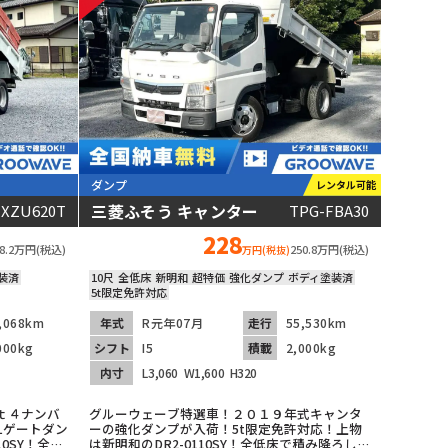
ダンプ
レンタル可能
三菱ふそう キャンター
XZU620T
TPG-FBA30
228
88.2万円(税込)
250.8万円(税込)
万円(税抜)
装済
10尺
全低床
新明和
超特価
強化ダンプ
ボディ塗装済
5t限定免許対応
,068km
年式
R元年07月
走行
55,530km
000kg
シフト
I5
積載
2,000kg
内寸
L3,060
W1,600
H320
ｔ４ナンバ
グルーウェーブ特選車！２０１９年式キャンタ
Lゲートダン
ーの強化ダンプが入荷！5t限定免許対応！上物
0SY！全低
は新明和のDR2-0110SY！全低床で積み降ろし