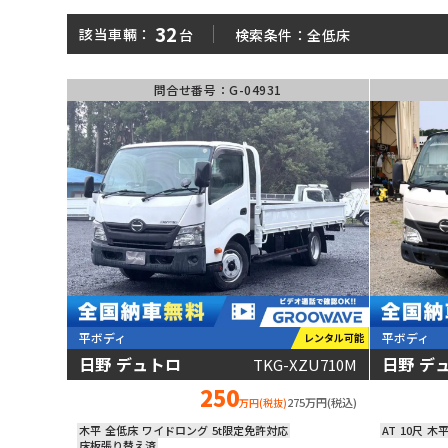
平ボディ
ダンプ
32
該当車輛：
台
検索条件：
全低床
問合せ番号：G-04931
パッカー車
ミキサー車
■ 中古車両がカンタンに見つかる!
形状
メーカ
大きさ
走行距
大型
増トン
中型
小型
年式
〜
平ボディ
平ボディ
レンタル可能
日野 デュトロ
日野 デ
TKG-XZU710M
動画あり
250
275万円(税込)
万円(税抜)
木平
全低床
ワイドロング
5t限定免許対応
AT
10尺
木
床板張り替え済