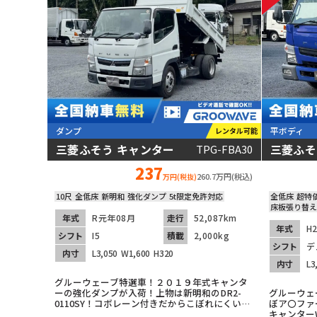
ダンプ
平ボディ
レンタル可能
三菱ふそう キャンター
三菱ふそ
TPG-FBA30
動画あり
動画あり
237
260.7万円(税込)
万円(税抜)
10尺
全低床
新明和
強化ダンプ
5t限定免許対応
全低床
超特
床板張り替え
年式
R元年08月
走行
52,087km
年式
H
シフト
I5
積載
2,000kg
シフト
デ
内寸
L3,050
W1,600
H320
内寸
L3
グルーウェーブ特選車！２０１９年式キャンタ
ーの強化ダンプが入荷！上物は新明和のDR2-
グルーウェ
0110SY！コボレーン付きだからこぼれにくい！
ぼア〇ファ
５ｔ限定免許対応！１０尺なので取り回し良
キャンター