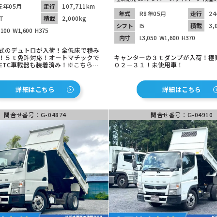
元年05月
走行
107,711km
年式
R8年05月
走行
24
T
積載
2,000kg
シフト
I5
積載
3,
,100
W1,600
H375
内寸
L3,050
W1,600
H370
式のデュトロが入荷！全低床で積み
！５ｔ免許対応！オートマチックで
キャンターの３ｔダンプが入荷！極
ETC車載器も装着済み！※こちらの
０２－３１！未使用車！
坂東展示場にございますのでまずは
さい！
詳細はこちら
詳細はこちら
問合せ番号：G-04874
問合せ番号：G-04910