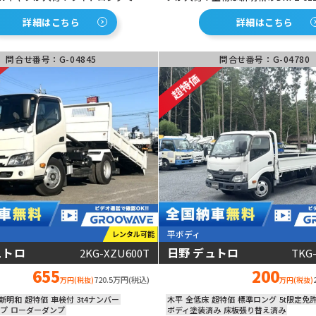
まるで家のような広々空間！全低床
床で積み降ろし楽々！なんと電動の
し楽々！床板張り替え済みがうれし
付き！これはこぼれないですね！ボ
詳細はこちら
詳細はこちら
ニックがエモい！
させていただきました！経済的なの
働ける１台！
問合せ番号：G-04845
問合せ番号：G-04780
平ボディ
レンタル可能
ュトロ
日野 デュトロ
2KG-XZU600T
TKG
動画あり
655
200
720.5万円(税込)
万円(税抜)
万円(税抜)
新明和
超特価
車検付
3t4ナンバー
木平
全低床
超特価
標準ロング
5t限定免
プ
ローダーダンプ
ボディ塗装済み
床板張り替え済み