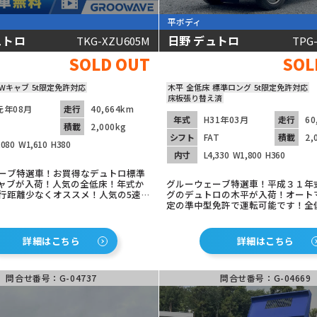
平ボディ
ュトロ
日野 デュトロ
TKG-XZU605M
TPG
動画あり
SOLD OUT
SOL
Wキャブ
5t限定免許対応
木平
全低床
標準ロング
5t限定免許対応
床板張り替え済
元年08月
走行
40,664km
年式
H31年03月
走行
60
積載
2,000kg
シフト
FAT
積載
2,
,080
W1,610
H380
内寸
L4,330
W1,800
H360
ーブ特選車！お買得なデュトロ標準
キャブが入荷！人気の全低床！年式か
グルーウェーブ特選車！平成３１年
行距離少なくオススメ！人気の5速マ
グのデュトロの木平が入荷！オート
ETC車載器装着済みでオススメの1
定の準中型免許で運転可能です！全
積み降ろし楽々！なんと床板は張り
す！走行距離も少ないのでこれから
く気満々のお車です！ETC車載器も
詳細はこちら
詳細はこちら
すのでセットアップのみでお使いい
す！
問合せ番号：G-04737
問合せ番号：G-04669