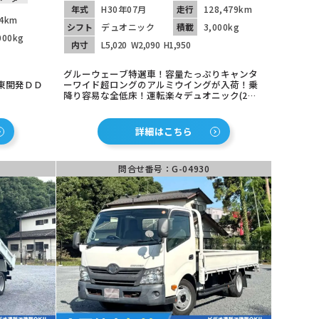
年式
H30年07月
走行
128,479km
4km
シフト
デュオニック
積載
3,000kg
000kg
内寸
L5,020
W2,090
H1,950
グルーウェーブ特選車！容量たっぷりキャンタ
東開発ＤＤ
ーワイド超ロングのアルミウイングが入荷！乗
降り容易な全低床！運転楽々デュオニック(2ペ
ダル）！バックカメラ装備で安心！
詳細はこちら
問合せ番号：G-04930