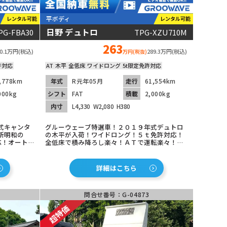
平ボディ
レンタル可能
レンタル可能
日野 デュトロ
PG-FBA30
TPG-XZU710M
動画あり
263
10.1万円(税込)
289.3万円(税込)
万円(税抜)
許対応
AT
木平
全低床
ワイドロング
5t限定免許対応
,778km
年式
R元年05月
走行
61,554km
000kg
シフト
FAT
積載
2,000kg
内寸
L4,330
W2,080
H380
式キャンタ
グルーウェーブ特選車！２０１９年式デュトロ
新明和の
の木平が入荷！ワイドロング！５ｔ免許対応！
対応！オートマ
全低床で積み降ろし楽々！ＡＴで運転楽々！精
付きでこぼ
工ラック付きで働き方改革！安全装備充実！
全装備充
ETC車載器も装着済み！低走行でこれからを長
い！ETC
く共にできる１台！
詳細はこちら
問合せ番号：G-04873