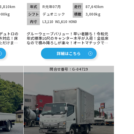
8,810km
年式
R元年07月
走行
87,643km
000kg
シフト
デュオニック
積載
3,000kg
内寸
L3,110
W1,610
H360
のデュトロの
グルーウェーブバリュー！早い者勝ち！令和元
許対応！床
年式標準10尺のキャンター木平が入荷！全低床
ただけま
なので積み降ろしが楽々！オートマチックで運
馬力のマニュ
転楽々！３ｔ４ナンバーで税金も安い！走行距
フレームも
離的にも長く乗るのに適した１台になります！
詳細はこちら
ETC車載器も装着済み！
問合せ番号：G-04729