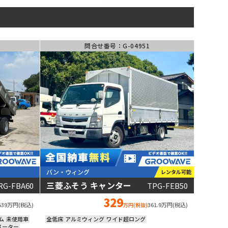
アームロール･
フックロール
キャリアカー･
ローダー
問合せ番号：G-04951
バス
ベース車輛･
その他
181
台の在庫から
トラックを見つける
バン・ウィング
レンタル可能
三菱ふそう キャンター
RG-FBA60
TPG-FEB50
動画あり
329
539万円(税込)
361.9万円(税込)
万円(税抜)
ム
未使用車
全低床
アルミウィング
ワイド超ロング
メーター