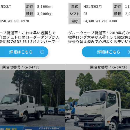
6年03月
走行
8,160km
年式
H31年03月
走行
11
積載
3,000kg
シフト
F5
積載
2,
,050
W1,600
H970
内寸
L4,340
W1,790
H380
ーブ特選車！これは早い者勝ちで
グルーウェーブ特選車！2019年式
年式デュトロのローダーダンプが入
標準ロング木平が入荷！５ｔ限定免
明和のSD2-33！3t4ナンバーで沢
板張り替え済みで心地よくお使いい
に経済的！全低床で積み降ろし
す！全低床で積み降ろし楽々！136
たっぷりで名義変更のみでお使いい
アル５速！ETC車載器も装着済み！
詳細はこちら
詳細はこちら
！150馬力のマニュアル6速！低走行
状態良好でコスパ最強の1台
これからの１台！
問合せ番号：G-04799
問合せ番号：G-04730