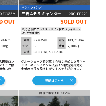
バン・ウィング
三菱ふそう キャンター
-XZC655M
2RG-FBA20
動画あり
D OUT
SOLD OUT
10尺
全低床
アルミバン
サイドドア
メッキパーツ
5t限定免許対応
,284km
年式
R2年05月
走行
103,785km
000kg
シフト
I5
積載
2,000kg
内寸
L3,110
W1,770
H2,180
式標準ロン
グルーウェーブ特選車！令和２年式１０尺キャ
マチック限
ンターのアルミバンが入荷！5t限定免許対応！
低床なので
全低床で積み降ろし楽々！メッキがかっこい
替え済みで
い！グルーウェーブ特選車！令和２年式１０尺
まだまだ働
キャンターのアルミバンが入荷！5t限定免許対
装着済みで
応！全低床で積み降ろし楽々！メッキがかっこ
詳細はこちら
ただけま
いい！ETC車載器も装着済み！
問合せ番号：G-04594