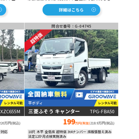
コボレーン
楽々！１５０馬力のマニュアル５速！走行距離
デーも綺麗
も短く美しい状態が保たれています！手動コボ
詳細はこちら
にガンガン
レーン付きでこぼれにくい！安全装備充実！
ETC車載器も装着済み！
問合せ番号：G-04745
平ボディ
レンタル可能
レンタル可能
三菱ふそう キャンター
-XZC655M
TPG-FBA50
動画あり
199
220万円(税込)
218.9万円(税込)
万円(税抜)
許対応
10尺
木平
全低床
超特価
3t4ナンバー
床板張替え済み
法定12か月点検実施済み