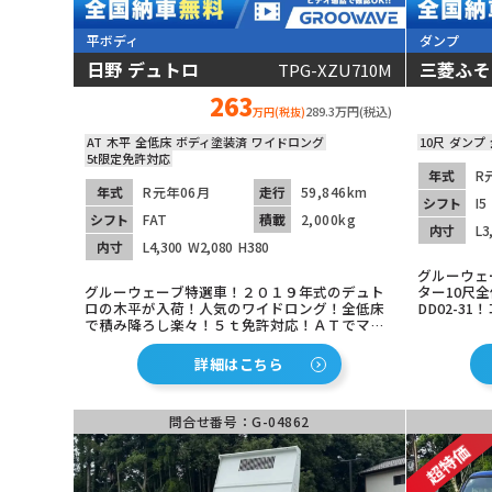
平ボディ
ダンプ
日野 デュトロ
三菱ふそ
TPG-XZU710M
動画あり
動画あり
263
289.3万円(税込)
万円(税抜)
AT
木平
全低床
ボディ塗装済
ワイドロング
10尺
ダンプ
5t限定免許対応
年式
R
年式
R元年06月
走行
59,846km
シフト
I5
シフト
FAT
積載
2,000kg
内寸
L3
内寸
L4,300
W2,080
H380
グルーウェ
グルーウェーブ特選車！２０１９年式のデュト
ター10尺
ロの木平が入荷！人気のワイドロング！全低床
DD02-3
で積み降ろし楽々！５ｔ免許対応！ＡＴでマニ
（笑）！人
ュアル運転に不慣れな方でも安心！安全装備充
備！車線逸
実！ETC車載器も装着済み！まだまだこれから
詳細はこちら
の１台！
問合せ番号：G-04862