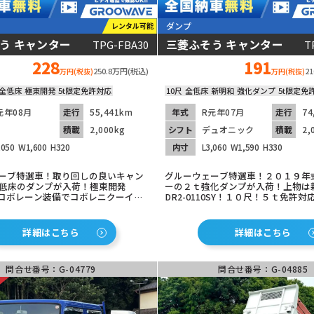
ダンプ
レンタル可能
う キャンター
三菱ふそう キャンター
TPG-FBA30
T
動画あり
228
191
250.8万円(税込)
2
万円(税抜)
万円(税抜)
全低床
極東開発
5t限定免許対応
10尺
全低床
新明和
強化ダンプ
5t限定免
元年08月
走行
55,441km
年式
R元年07月
走行
74
積載
2,000kg
シフト
デュオニック
積載
2,
,050
W1,600
H320
内寸
L3,060
W1,590
H330
ーブ特選車！取り回しの良いキャン
グルーウェーブ特選車！２０１９年
全低床のダンプが入荷！極東開発
ーの２ｔ強化ダンプが入荷！上物は
1！コボレーン装備でコボレニクーイ
DR2-0110SY！１０尺！５ｔ免許
気の5速マニュアル！ETC車載器装
チックで運転楽々！手動コボレーン
脱警報等安全装備も充実デス！
れないですね！ロックピン仕様！安
実！運転アシスト装備も付いてて嬉し
詳細はこちら
詳細はこちら
車載器も装着済み！
問合せ番号：G-04779
問合せ番号：G-04885