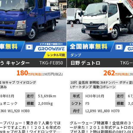
ダンプ
レンタル可能
う キャンター
日野 デュトロ
TKG-FEB50
TKG－
動画あり
180
262
198万円(税込)
2
万円(税抜)
万円(税抜)
価
Wキャブ
ワイドロング
10尺
全低床
新明和
3t4ナンバー
ボディ塗
済み
Lゲートダンプ
電動コボレーン
28年03月
走行
53,698km
年式
H30年10月
走行
67
ュオニック
積載
2,000kg
シフト
F5
積載
3,
,360
W1,920
H380
内寸
L2,890
W1,600
H370
ーブバリュー！驚きの７人乗りでほ
グルーウェーブ特選車！全低床の３
ードですよこれ！！２０１６年式の
ーが来た！２０１８年式デュトロの
Wキャブが入荷！ワイドロングで座
プが入荷！上物は新明和のDRF2-011