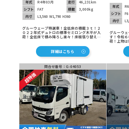
年式
R4年03月
走行
46,231km
年式
R
シフト
FAT
積載
3,000kg
シフト
F6
内寸
L3,560
W1,790
H360
内寸
L3
グルーウェーブ特選車！全低床の積載３ｔ！２
０２２年式デュトロの標準セミロング木平が入
グルーウェ
荷！全低床で積み降ろし楽々！床板張り替え済
す！令和６
みで心地よく乗り出せます！安全装備充実！か
荷！上物は新
っこいいLEDヘッドライト！ETC２．０装着済
山積めるの
み！セイコーラックで作業負担軽減！コスパ最
楽々！車検
詳細はこちら
強の１台！
ただけます
でまだまだ
問合せ番号：G-04053