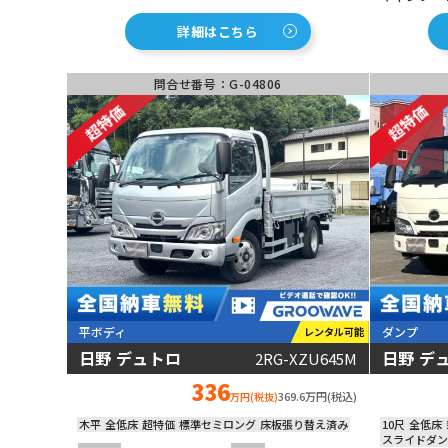
し！マニュアル５速で柔軟なアクセルワークが
席も荷台も
可能！安全装備充実！ETC車載器も装着済み！
で積み降ろ
詳細はこちら
走行距離も短く、フレーム・ミッション共に良
い！デュオ
好！程度良く経済的なコスパ最強の１台！
問合せ番号：G-04806
平ボディ
ダンプ
レンタル可能
日野 デュトロ
日野 デ
2RG-XZU645M
動画あり
動画あり
336
369.6万円(税込)
万円(税抜)
木平
全低床
超特価
標準セミロング
床板張り替え済み
10尺
全低床
スライドダン