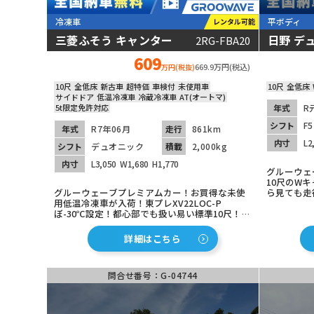
冷凍車
平ボディ
レンタル可能
三菱ふそう キャンター
日野 デ
2RG-FBA20
動画あり
609
669.9万円(税込)
万円(税抜)
10尺
全低床
新古車
超特価
車検付
未使用車
10尺
全低床
サイドドア
低温冷凍車
冷蔵冷凍車
AT(オートマ)
5t限定免許対応
年式
R
シフト
F5
年式
R7年06月
走行
861km
内寸
L2
シフト
デュオニック
積載
2,000kg
内寸
L3,050
W1,680
H1,770
グルーウェ
10尺のW
グルーウェーブプレミアムカー！お買得な未使
ら見ても走
用低温冷凍車が入荷！東プレXV22LOC-P
ニュアル！
ぼ-30℃設定！都心部でも扱い易い標準10尺！全
台！
低床！運転楽々デュオニック(2ペダル)！デジタ
ルメーター！ナビ＆ETC＆バックカメラ等装備
詳細はこちら
充実です！
問合せ番号：G-04744