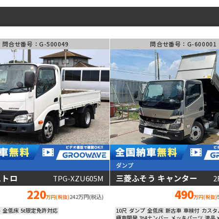
クレーン
バン･
ウィング
冷凍車
問合せ番号：G-500049
問合せ番号：G-600001
タンク車
高所作業車
特殊車両
ー
車種名
離
シフト
フリーワード
ダンプ
ュトロ
三菱ふそう キャンター
TPG-XZU605M
2
動画あり
220
490
242万円(税込)
万円(税抜)
万円(税抜)
平
全低床
5t限定免許対応
10尺
ダンプ
全低床
新古車
車検付
カスタ
極東開発
3t4ナンバー
メッキパーツ
液晶