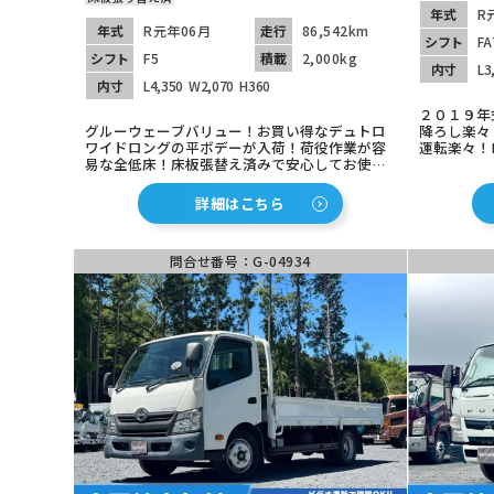
年式
R
年式
R元年06月
走行
86,542km
シフト
FA
シフト
F5
積載
2,000kg
内寸
L3
内寸
L4,350
W2,070
H360
２０１９年
グルーウェーブバリュー！お買い得なデュトロ
降ろし楽々
ワイドロングの平ボデーが入荷！荷役作業が容
運転楽々！
易な全低床！床板張替え済みで安心してお使い
商品は茨城
いただけます！5速マニュアル！下回りもキレイ
お問合せ下
でオススメ！
詳細はこちら
問合せ番号：G-04934