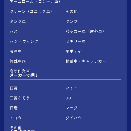
アームロール（コンテナ車）
クレーン（ユニック車）
その他
タンク車
ダンプ
バス
パッカー車（塵芥車）
バン・ウィング
ミキサー車
冷凍車
平ボディ
特殊車両
積載車・キャリアカー
高所作業車
メーカーで
探す
日野
いすゞ
三菱ふそう
UD
日産
マツダ
トヨタ
ダイハツ
その他