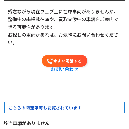
ミキサー車
タンク車
高所作業車
特殊車両
残念ながら現在ウェブ上に在庫車両がありませんが、
整備中の未掲載在庫や、買取交渉中の車輛をご案内で
185
台の在庫から
きる可能性があります。
詳細条件で絞り込む
ベース車輛･
バス
お探しの車両があれば、お気軽にお問い合わせくださ
その他
い。
今すぐ電話する
お問い合わせ
こちらの関連車両も閲覧されています
該当車輛がありません。