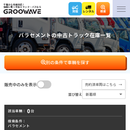
千葉から全国対応！
価格に驚く中古トラック・バスなら
買取
レンタル
検索
バラセメントの中古トラック在庫一覧
別の条件で車輛を探す
販売中のみを表示
売約済車両はこちら
バン･
平ボディ
ダンプ
クレーン
並び替え
ウィング
0
該当車輛：
台
アームロール･
キャリアカー･
冷凍車
パッカー車
フックロール
ローダー
検索条件：
バラセメント