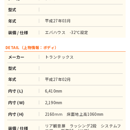
型式
平成27年03月
年式
エバハウス -32℃設定
装備 / 仕様
DETAIL（上物情報：ボディ）
トランテックス
メーカー
型式
平成27年02月
年式
6,410mm
内寸 (L)
2,190mm
内寸 (W)
2160ｍｍ 床面地上高1060mm
内寸 (H)
リア観音扉 ラッシング2段 システムフ
装備 / 仕様