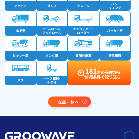
バン･
平ボディ
ダンプ
クレーン
ウィング
アームロール･
キャリアカー･
冷凍車
パッカー車
フックロール
ローダー
ミキサー車
タンク車
高所作業車
特殊車両
181
台の在庫から
詳細条件で絞り込む
ベース車輛･
バス
その他
在庫一覧へ