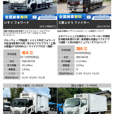
いすゞ フォワード
三菱ふそう ファイター
2PG-FRR90T2
2KG-FK74F
冷蔵冷凍車
低温冷凍車
ワイド
アルミホイール
エアサス
低温冷凍車
エアサス
ジョロダーレール
両側サイドドア
エバハウス
サイドドア
パワーゲート付き
ベッド付
メッキパーツ
スタイリッシュでお買得なファイターのー30度設
定冷蔵冷凍車が入荷！長距離も快適なリアエアサ
グルーウェーブ特選車！２０１８年式フォワード
ス装備！人気の6速マニュアル！ETC＆バックカ
の低温冷凍車が入荷！希少なリアエアサス！上物
メラ装備！メッキ＆ステンパーツ多数装着済！ア
は菱重のTDJS60A-L2！サイドドア付き！格納パ
280
ルミホイル！※こちらの商品は茨城坂東展示場に
万円
ワーゲートも付いてる！メッキパーツがメキメキ
(税抜)
本体価格
ございますのでまずはお問合せ下さい！
416
かっこいい！旅のお供のベッド付き！「こんな車
万円
308万円(税込)
(税抜)
本体価格
が欲しかった」そんな思いを叶える１台！
457.6万円(税込)
年式
令和2年02月
年式
平成30年07月
走行距離
512,394km
走行距離
476,209km
積載量
2,350kg
積載量
2,250kg
シフト
F6
シフト
F6
荷台内寸
(mm)
L5,950
W2,110
H2,130
荷台内寸
(mm)
L6,310
W2,300
H2,190
問合せ番号：G-04329
問合せ番号：G-04945