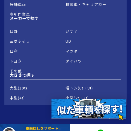
特殊車両
積載車・キャリアカー
高所作業車
メーカーで
探す
日野
いすゞ
三菱ふそう
UD
日産
マツダ
トヨタ
ダイハツ
その他
大きさで
探す
大型(10t)
増トン(6t・8t)
中型(4t)
小型(2t・3t)
© 2026 Groowave Corporation.