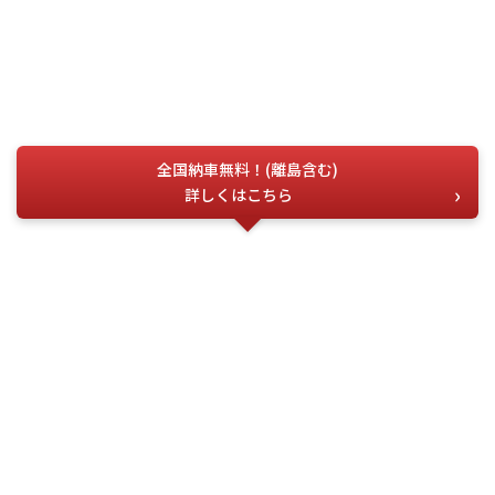
全国納車無料！(離島含む)
詳しくはこちら
お電話でのお問い合わせ
こちらの番号を
お伝えください
今すぐ電話する
問合せ番号
G-04518
(受付時間) 月~土 9:00 ~ 18:00