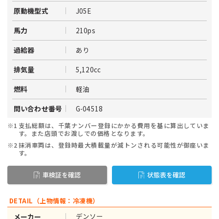
J05E
原動機型式
210ps
馬力
あり
過給器
5,120cc
排気量
軽油
燃料
G-04518
問い合わせ番号
※1
支払総額は、千葉ナンバー登録にかかる費用を基に算出していま
す。また店頭でお渡しでの価格となります。
※2
抹消車両は、登録時最大積載量が減トンされる可能性が御座いま
す。
車検証を確認
状態表を確認
DETAIL（上物情報：冷凍機）
デンソー
メーカー