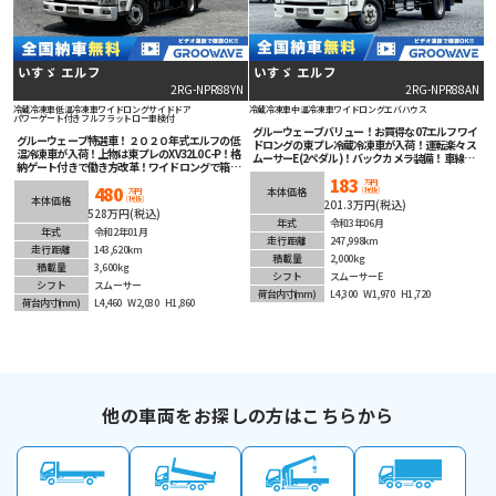
いすゞ エルフ
いすゞ エルフ
2RG-NPR88YN
2RG-NPR88AN
冷蔵冷凍車
低温冷凍車
ワイドロング
サイドドア
冷蔵冷凍車
中温冷凍車
ワイドロング
エバハウス
パワーゲート付き
フルフラットロー
車検付
グルーウェーブバリュー！お買得な07エルフワイ
グルーウェーブ特選車！２０２０年式エルフの低
ドロングの東プレ冷蔵冷凍車が入荷！運転楽々ス
温冷凍車が入荷！上物は東プレのXV32L0C-P！格
ムーサーE(2ペダル)！バックカメラ装備！車線逸
納ゲート付きで働き方改革！ワイドロングで箱内
脱機能等安全装備充実でオススメ！
広々！フルフラットローで積み降ろし楽々！嬉し
183
万円
480
(税抜)
い車検付き！汎用性の高い左サイドドア付き！ラ
本体価格
万円
(税抜)
本体価格
201.3万円(税込)
ッシングレールは2段！安全装備充実！バックカ
528万円(税込)
メラで後退時も安心！オートマチックなのでマニ
年式
令和3年06月
ュアルに不慣れな方でも楽々運転！こんな冷凍車
年式
令和2年01月
走行距離
247,998km
が欲しかった！理想をかなえる1台！
走行距離
143,620km
積載量
2,000kg
積載量
3,600kg
シフト
スムーサーE
シフト
スムーサー
荷台内寸
(mm)
L4,300
W1,970
H1,720
荷台内寸
(mm)
L4,460
W2,030
H1,860
他の車両をお探しの方はこちらから