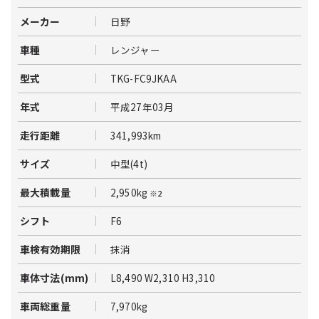
日野
メーカー
レンジャー
車種
TKG-FC9JKAA
型式
平成27年03月
年式
341,993km
走行距離
中型(4t)
サイズ
2,950kg
最大積載量
※2
F6
シフト
抹消
車検有効期限
L8,490 W2,310 H3,310
車体寸法(mm)
7,970kg
車両総重量