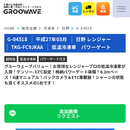
千葉から全国対応！
価格に驚く中古トラック・バスなら
買取
レンタル
検索
HOME
販売在庫
冷凍車
日野
G-04518
G-04518
平成27年03月
日野 レンジャー
TKG-FC9JKAA
低温冷凍車 パワーゲート
超特価
低温冷凍車
パワーゲート付き
グルーウェーブバリュー！お買得なレンジャープロの低温冷凍車が
入荷！デンソー-32℃設定！格納パワーゲート装備！6.2mベー
ス！6速マニュアル！バックカメラ＆ETC車載器！シャーシの状態
も良くオススメの1台です！
追加画像
リクエスト