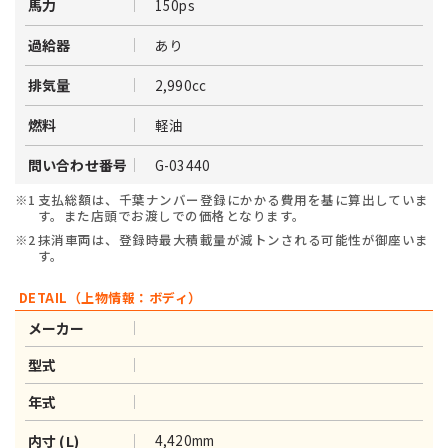
150ps
馬力
あり
過給器
2,990cc
排気量
軽油
燃料
G-03440
問い合わせ番号
※1
支払総額は、千葉ナンバー登録にかかる費用を基に算出していま
す。また店頭でお渡しでの価格となります。
※2
抹消車両は、登録時最大積載量が減トンされる可能性が御座いま
す。
DETAIL（上物情報：ボディ）
メーカー
型式
年式
4,420mm
内寸 (L)