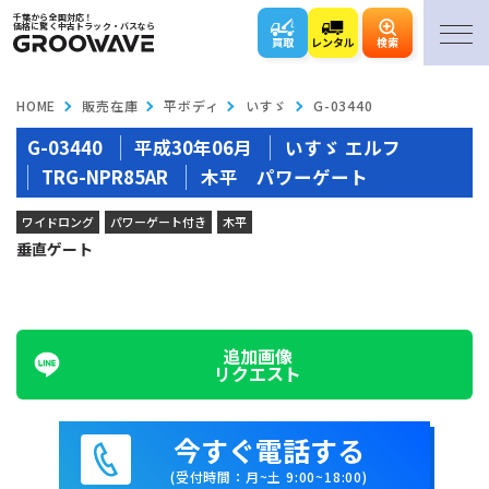
千葉から全国対応！
価格に驚く中古トラック・バスなら
買取
レンタル
検索
HOME
販売在庫
平ボディ
いすゞ
G-03440
G-03440
平成30年06月
いすゞ エルフ
TRG-NPR85AR
木平 パワーゲート
ワイドロング
パワーゲート付き
木平
垂直ゲート
追加画像
リクエスト
今すぐ電話する
(受付時間：月~土 9:00~18:00)