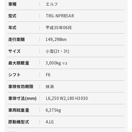
エルフ
車種
TRG-NPR85AR
型式
平成30年06月
年式
149,298km
走行距離
小型(2t・3t)
サイズ
3,000kg
最大積載量
※2
F6
シフト
抹消
車検有効期限
L6,250 W2,180 H3030
車体寸法(mm)
6,375kg
車両総重量
4JJ1
原動機型式