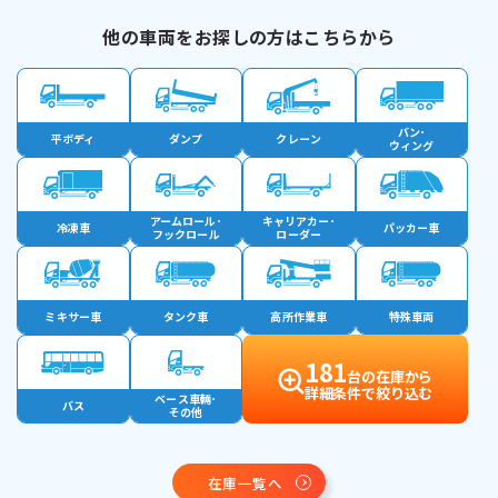
他の車両をお探しの方はこちらから
バン･
平ボディ
ダンプ
クレーン
ウィング
アームロール･
キャリアカー･
冷凍車
パッカー車
フックロール
ローダー
ミキサー車
タンク車
高所作業車
特殊車両
181
台の在庫から
詳細条件で絞り込む
ベース車輛･
バス
その他
在庫一覧へ