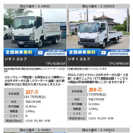
問合せ番号：G-04801
問合せ番号：G-500029
いすゞ エルフ
いすゞ エルフ
TPG-NLR85AR
TPG-NPR85AR
多目的車
超特価
5t限定免許対応
標準ロング
パワーゲート付き
5方開
5t限定免許対応
ワイドロング
木平
木平
07エルフのワイドロングの平ボデーが入荷！５方
グルーウェーブ特選車！お買得なエルフ標準ロン
開！６速マニュアル！ETC車載器装備！※こちら
グの平ボデーが入荷！パワーゲート装備！走行距
の商品は茨城坂東展示場にございますのでまずは
離6万キロ台と年式から見ても少なくオススメ！5
お問合せ下さい！
速マニュアル！ETC車載器装備！
250
万円
227
(税抜)
本体価格
万円
(税抜)
本体価格
275万円(税込)
249.7万円(税込)
年式
平成27年09月
年式
平成27年09月
走行距離
56,598km
走行距離
64,463km
積載量
2,000kg
積載量
2,000kg
シフト
F6
シフト
F5
荷台内寸
(mm)
L4,350
W2,100
H380
荷台内寸
(mm)
L4,360
W1,800
H380
問合せ番号：G-04480
問合せ番号：G-500016