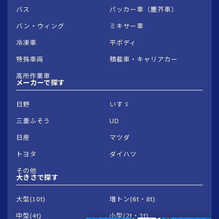
バス
パッカー車（塵芥車）
バン・ウィング
ミキサー車
冷凍車
平ボディ
特殊車両
積載車・キャリアカー
高所作業車
メーカーで
探す
日野
いすゞ
三菱ふそう
UD
日産
マツダ
トヨタ
ダイハツ
その他
大きさで
探す
大型(10t)
増トン(6t・8t)
中型(4t)
小型(2t・3t)