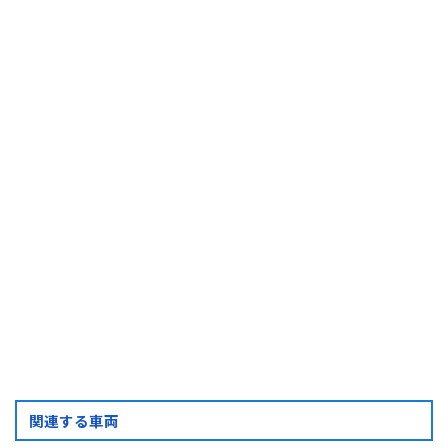
こちらの番号を
お伝えください
今すぐ電話する
問合せ番号
G-03440
(受付時間) 月~土 9:00 ~ 18:00
フォーム・LINEでお問い合わせ
お問い合わせ
フォーム
LINE
問い合わせ
関連する車両