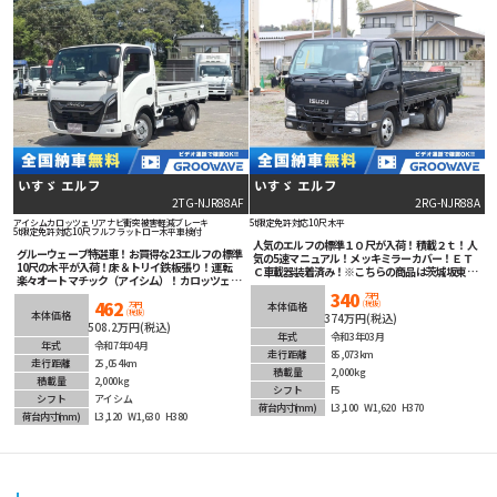
いすゞ エルフ
いすゞ エルフ
2TG-NJR88AF
2RG-NJR88A
アイシム
カロッツェリアナビ
衝突被害軽減ブレーキ
5t限定免許対応
10尺
木平
5t限定免許対応
10尺
フルフラットロー
木平
車検付
人気のエルフの標準１０尺が入荷！積載２ｔ！人
グルーウェーブ特選車！お買得な23エルフの標準
気の5速マニュアル！メッキミラーカバー！ＥＴ
10尺の木平が入荷！床＆トリイ鉄板張り！運転
Ｃ車載器装着済み！※こちらの商品は茨城坂東展
楽々オートマチック（アイシム）！カロッツェリ
示場にございますのでまずはお問合せ下さい！
アナビ＆ETC＆バックカメラ装着済！LEDヘッド
340
万円
462
(税抜)
ライト！車線逸脱警報等安全装備も充実！
本体価格
万円
(税抜)
本体価格
374万円(税込)
508.2万円(税込)
年式
令和3年03月
年式
令和7年04月
走行距離
85,073km
走行距離
25,054km
積載量
2,000kg
積載量
2,000kg
シフト
F5
シフト
アイシム
荷台内寸
(mm)
L3,100
W1,620
H370
荷台内寸
(mm)
L3,120
W1,630
H380