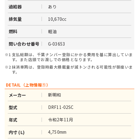
あり
過給器
10,670cc
排気量
軽油
燃料
G-03653
問い合わせ番号
※1
支払総額は、千葉ナンバー登録にかかる費用を基に算出していま
す。また店頭でお渡しでの価格となります。
※2
抹消車両は、登録時最大積載量が減トンされる可能性が御座いま
す。
DETAIL（上物情報①）
新明和
メーカー
DRF11-02SC
型式
令和2年11月
年式
4,750mm
内寸 (L)