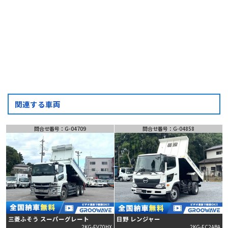
お問い合わせ
フォーム
LINE
問い合わせ
関連する車両
問合せ番号：G-04709
問合せ番号：G-04858
三菱ふそう スーパーグレート
日野 レンジャー
2KG-FV70HX
2KG-FC2ABA