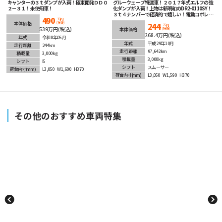
キャンターの３ｔダンプが入荷！極東開発ＤＤ０
グルーウェーブ特選車！２０１７年式エルフの強
２－３１！未使用車！
化ダンプが入荷！上物は新明和のDR2-0110SY！
３ｔ４ナンバーで経済的で嬉しい！電動コボレー
490
ンでこぼれんないです！フルフラットローで積み
万円
(税抜)
本体価格
244
降ろし楽々！オートマチックでマニュアルに不慣
万円
539万円(税込)
(税抜)
本体価格
れな方でも安心して運転可能！安全装備充実！
268.4万円(税込)
年式
令和8年05月
ETC車載器も装着済み！まだまだ現役の1台！
年式
平成29年10月
走行距離
244km
走行距離
97,642km
積載量
3,000kg
積載量
3,000kg
シフト
I5
シフト
スムーサー
荷台内寸
(mm)
L3,050
W1,600
H370
荷台内寸
(mm)
L3,050
W1,590
H370
その他のおすすめ車両特集