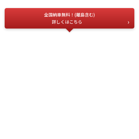
全国納車無料！(離島含む)
詳しくはこちら
お電話でのお問い合わせ
こちらの番号を
お伝えください
今すぐ電話する
問合せ番号
G-03653
(受付時間) 月~土 9:00 ~ 18:00
フォーム・LINEでお問い合わせ