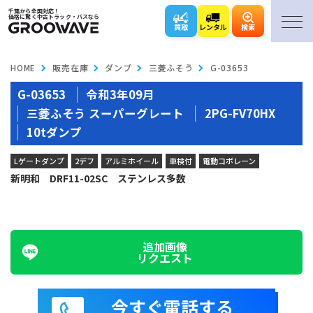
千葉から全国対応！
価格に驚く中古トラック・バスなら
買取
レンタル
検索
HOME
販売在庫
ダンプ
三菱ふそう
G-03653
G-03653
令和3年09月
三菱ふそう スーパーグレート
2PG-FV70HX
10tダンプ
Lゲートダンプ
2デフ
アルミホイール
車検付
電動コボレーン
新明和 DRF11-02SC ステンレス多数
追加画像
リクエスト
今すぐ電話する