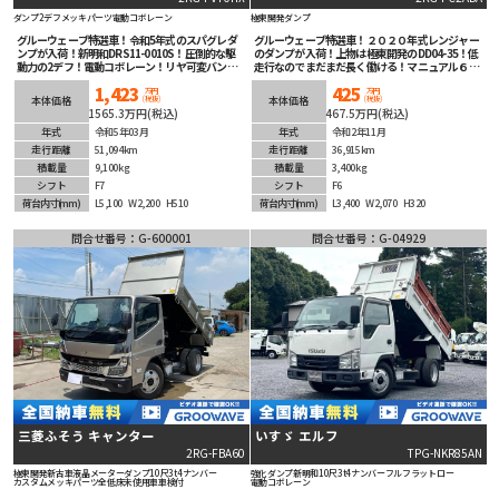
ダンプ
2デフ
メッキパーツ
電動コボレーン
極東開発
ダンプ
グルーウェーブ特選車！令和5年式のスパグレダ
グルーウェーブ特選車！２０２０年式レンジャー
ンプが入荷！新明和DRS11-0010S！圧倒的な駆
のダンプが入荷！上物は極東開発のDD04-35！低
動力の2デフ！電動コボレーン！リヤ可変バンパ
走行なのでまだまだ長く働ける！マニュアル６速
ー！メッキパーツ多数装着済！7速マニュアル！
で臨機応変なアクセルが可能！安全装備充実！
1,423
425
LEDヘッドライト！ETC＆バックカメラも装着
ETC車載器も装着済み！コスパ最強の１台！
万円
万円
(税抜)
(税抜)
本体価格
本体価格
済！安全装備も充実です！
1565.3万円(税込)
467.5万円(税込)
年式
令和5年03月
年式
令和2年11月
走行距離
51,094km
走行距離
36,915km
積載量
9,100kg
積載量
3,400kg
シフト
F7
シフト
F6
荷台内寸
(mm)
L5,100
W2,200
H510
荷台内寸
(mm)
L3,400
W2,070
H320
問合せ番号：G-600001
問合せ番号：G-04929
三菱ふそう キャンター
いすゞ エルフ
2RG-FBA60
TPG-NKR85AN
極東開発
新古車
液晶メーター
ダンプ
10尺
3t4ナンバー
強化ダンプ
新明和
10尺
3t4ナンバー
フルフラットロー
カスタム
メッキパーツ
全低床
未使用車
車検付
電動コボレーン