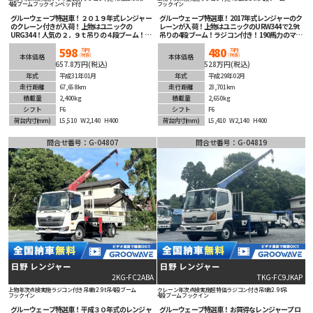
4段ブーム
フックイン
ベッド付
フックイン
グルーウェーブ特選車！２０１９年式レンジャー
グルーウェーブ特選車！2017年式レンジャーのク
のクレーン付きが入荷！上物はユニックの
レーンが入荷！上物はユニックのURW344で2.9t
URG344！人気の２．９ｔ吊りの４段ブーム！ク
吊りの4段ブーム！ラジコン付き！190馬力のマニ
レーンは年次点検済み！ラジコン付きで嬉しい！
ュアル６速！ETC車載器も装着済み！床板も綺
598
480
ベッド付きなので旅のお供にしても良し、荷物置
麗！走行距離も短くまだまだこれからの１台！
万円
万円
(税抜)
(税抜)
本体価格
本体価格
きにしても良しです！低走行なのでまだまだ働き
657.8万円(税込)
528万円(税込)
ますよ！マニュアル６速で臨機応変なアクセルワ
ークが可能！嬉しいドラレコ付き！安全装備充
年式
平成31年01月
年式
平成29年02月
実！ETC車載器も装着済み！即戦力かつ長くお使
走行距離
67,658km
走行距離
23,701km
いいただける１台！
積載量
2,400kg
積載量
2,650kg
シフト
F6
シフト
F6
荷台内寸
(mm)
L5,510
W2,140
H400
荷台内寸
(mm)
L5,410
W2,140
H400
問合せ番号：G-04807
問合せ番号：G-04819
日野 レンジャー
日野 レンジャー
2KG-FC2ABA
TKG-FC9JKAP
上物年次点検実施
ラジコン付き
吊t数2.9t吊
4段ブーム
クレーン年次点検実施
超特価
ラジコン付き
吊t数2.9t吊
フックイン
4段ブーム
フックイン
グルーウェーブ特選車！平成３０年式のレンジャ
グルーウェーブ特選車！お買得なレンジャープロ