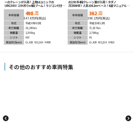
ーのクレーンが入荷！上物はユニックの
の2.9t吊4段クレーン車が入荷！タダノ
URG344！2.9t吊りn4段ブーム！ラジコン付き！
ZE304HR！人気の6.2mベース！6速マニュアル！
190馬力のオートマチック！運転楽々！根太も床
ETC車載器！タイヤの山の残量も半分以上ありオ
498
362
板も状態良好！シートも綺麗でかっこいいので心
ススメの1台です！
万円
万円
(税抜)
(税抜)
本体価格
本体価格
地よくお使いいただけます！走行距離も短くまだ
547.8万円(税込)
398.2万円(税込)
まだこれからの１台！ETC車載器も装着済み！
年式
平成30年02月
年式
平成25年12月
走行距離
18,243km
走行距離
71,057km
積載量
2,350kg
積載量
2,700kg
シフト
FAT
シフト
F6
荷台内寸
(mm)
L5,420
W2,160
H400
荷台内寸
(mm)
L5,420
W2,150
H410
その他のおすすめ車両特集