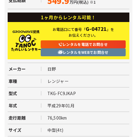
549.9
支払総額
万円(税込)
※1
1ヶ月からレンタル可能！
G-04721
お電話口にて番号
「
」を
提携
お伝えください。
レンタルを電話でお問合せ
レンタルをWEBでお問合せ
日野
メーカー
レンジャー
車種
TKG-FC9JKAP
型式
平成29年01月
年式
76,500km
走行距離
中型(4t)
サイズ