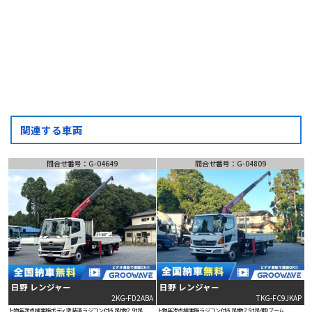
LINE
問い合わせ
関連する車両
問合せ番号：G-04649
問合せ番号：G-04809
日野 レンジャー
日野 レンジャー
2KG-FD2ABA
TKG-FC9JKAP
上物年次点検実施
ボディ塗装済
ラジコン付き
吊t数2.9t吊
上物年次点検実施
ラジコン付き
吊t数2.9t吊
4段ブーム