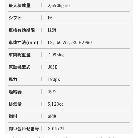
2,650kg
最大積載量
※2
F6
シフト
抹消
車検有効期限
L8,160 W2,230 H2980
車体寸法(mm)
7,995kg
車両総重量
J05E
原動機型式
190ps
馬力
あり
過給器
5,120cc
排気量
軽油
燃料
G-04721
問い合わせ番号