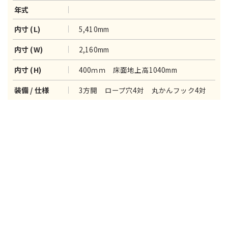
年式
5,410mm
内寸 (L)
2,160mm
内寸 (W)
400ｍｍ 床面地上高1040mm
内寸 (H)
3方開 ロープ穴4対 丸かんフック4対
装備 / 仕様