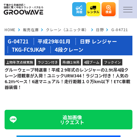
千葉から全国対応！
価格に驚く中古トラック・バスなら
買取
レンタル
検索
HOME
販売在庫
クレーン（ユニック車）
日野
G-04721
G-04721
平成29年01月
日野 レンジャー
TKG-FC9JKAP
4段クレーン
上物年次点検実施
ラジコン付き
吊t数2.9t吊
4段ブーム
フックイン
グルーウェーブ特選車！平成２9年式のレンジャーの2.9t吊4段ク
レーン搭載車が入荷！ユニックURW344！ラジコン付き！人気の
6.2ⅿベース！6速マニュアル！走行距離１０万km以下！ETC車載
器装備！
追加画像
リクエスト