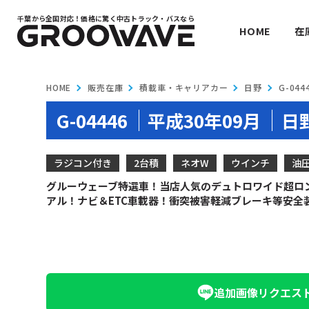
千葉から全国対応！
価格に驚く中古トラック・バスなら
HOME
在
HOME
販売在庫
積載車・キャリアカー
日野
G-044
G-04446
平成30年09月
日
ラジコン付き
2台積
ネオW
ウインチ
油
グルーウェーブ特選車！当店人気のデュトロワイド超ロン
アル！ナビ＆ETC車載器！衝突被害軽減ブレーキ等安全
追加画像
リクエス