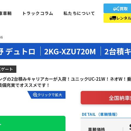
買取
庫車輛
トラックコラム
私たちについて
レンタ
46
野 デュトロ
2KG-XZU720M
2台積
圧ゲート
グの2台積みキャリアカーが入荷！ユニックUC-21W！ネオW！乗
装備充実でオススメです！
クリックで拡大
全国納車
DETAIL（車輛情報）
ト
車輛価格