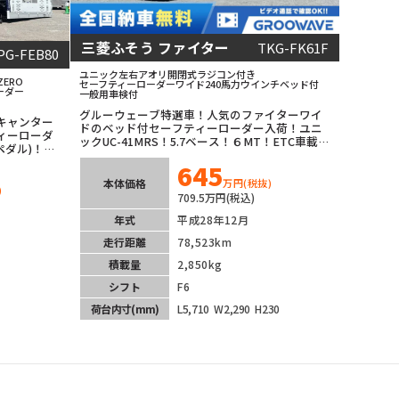
三菱ふそう ファイター
TKG-FK61F
PG-FEB80
ユニック
左右アオリ開閉式
ラジコン付き
ERO
セーフティーローダー
ワイド
240馬力
ウインチ
ベッド付
ーダー
一般用
車検付
グルーウェーブ特選車！人気のファイターワイ
キャンター
ドのベッド付セーフティーローダー入荷！ユニ
ィーローダ
ックUC-41MRS！5.7ベース！６MT！ETC車載
ペダル)！
器！年式から見ても走行距離少なくオススメの1
備！車線逸
645
台です！
本体価格
万円
(税抜)
)
709.5万円(税込)
年式
平成28年12月
走行距離
78,523km
積載量
2,850kg
シフト
F6
荷台内寸
(mm)
L5,710
W2,290
H230