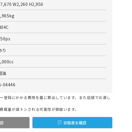
L7,670 W2,260 H2,950
7,965kg
N04C
150ps
あり
4,000cc
軽油
G-04446
ー登録にかかる費用を基に算出しています。また店頭でお渡し
積載量が減トンされる可能性が御座います。
認
状態表を確認