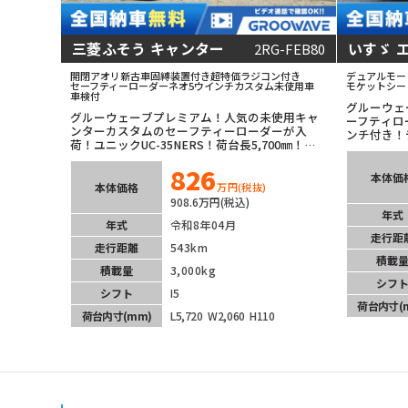
三菱ふそう キャンター
いすゞ 
2RG-FEB80
開閉アオリ
新古車
固縛装置付き
超特価
ラジコン付き
デュアルモー
セーフティーローダー
ネオ5
ウインチ
カスタム
未使用車
モケットシー
車検付
グルーウェ
グルーウェーブプレミアム！人気の未使用キャ
ーフティロ
ンターカスタムのセーフティーローダーが入
ンチ付き！
荷！ユニックUC-35NERS！荷台長5,700㎜！左
リーで運転
右アオリ開閉式！ワイド超ロングの全低床！液
ね！お財布
826
晶メーター！オートエアコン！USB対応オーデ
本体価
ィオ＆バックカメラ等装備充実！
本体価格
万円
(税抜)
908.6万円(税込)
年式
年式
令和8年04月
走行距
走行距離
543km
積載
積載量
3,000kg
シフ
シフト
I5
荷台内寸
(
荷台内寸
(mm)
L5,720
W2,060
H110