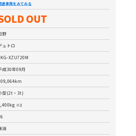
関連車両をみてみる
SOLD OUT
日野
デュトロ
2KG-XZU720M
平成30年09月
209,064km
小型(2t・3t)
3,400kg
※2
F6
抹消