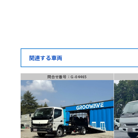
問合せ番号
(受付時間) 月~土 9:
G-04446
関連する車両
問合せ番号：G-04465