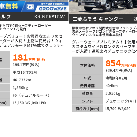
エルフ
KR-NPR81PAV
三菱ふそう キャンター
2
ドMT
超特価
セーフティーローダー
積載車
左右アオリ開閉式
新古車
フラトップZ
ト
ウインチ
花見台
液晶メーター
ラジコン付き
セーフティーロ
ウインチ
カスタム
未使用車
車検付
ーブバリュー！お買得なエルフのセ
ーダーが入荷！上物は花見台！ウィ
グルーウェーブプレミアム！未使用
デュアルモードMT搭載でクラッチフ
カスタムワイド超ロングのセーフテ
可能！モケットシートが似合います
ーが入荷！運転楽々デュオニック(2
181
に優しい１台！
LEDヘッドライト！バックカメラ装
854
格
万円
(税抜)
脱警報等安全装備も充実！
199.1万円(税込)
本体価格
万円
(税抜
939.4万円(税込)
平成16年03月
年式
令和8年02月
離
46,733km
走行距離
404km
量
1,350kg
積載量
3,050kg
ト
F6（デュアルモード）
シフト
デュオニック(AT)
mm)
L5,150
W2,040
H90
荷台内寸
(mm)
L5,700
W2,080