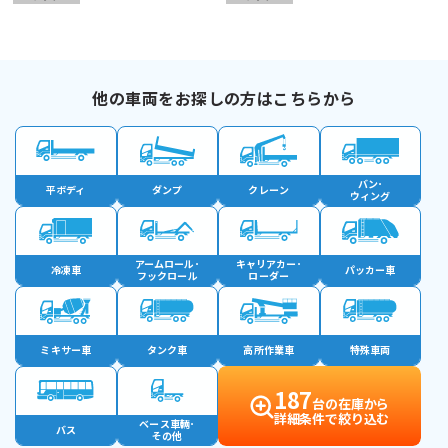
他の車両をお探しの方はこちらから
バン･
平ボディ
ダンプ
クレーン
ウィング
アームロール･
キャリアカー･
冷凍車
パッカー車
フックロール
ローダー
ミキサー車
タンク車
高所作業車
特殊車両
187
台の在庫から
詳細条件で絞り込む
ベース車輛･
バス
その他