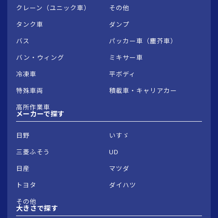
クレーン（ユニック車）
その他
タンク車
ダンプ
バス
パッカー車（塵芥車）
バン・ウィング
ミキサー車
冷凍車
平ボディ
特殊車両
積載車・キャリアカー
高所作業車
メーカーで
探す
日野
いすゞ
三菱ふそう
UD
日産
マツダ
トヨタ
ダイハツ
その他
大きさで
探す