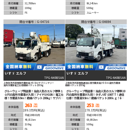
走行距離
32,788km
走行距離
86,545km
積載量
100kg
積載量
500kg
シフト
F6
シフト
スムーサー
問合せ番号：G-04716
問合せ番号：G-04694
いすゞ エルフ
いすゞ エルフ
TPG-NKR85AN
TPG-NKR85AN
上物年次点検実施
作業床高さ9.9m
サブバッテリー
上物年次点検実施
通信仕様
作業床高さ9.9m
高所作業車
高所作業車
電工仕様
絶縁バケット200kg
絶縁バケット200kg
グルーウェーブ特選車！当店人気のエルフ標準１
グルーウェーブ特選車！当店人気のエルフ標準10
０尺の高所作業車が入荷！アイチSH10A！電工仕
尺の高所作業車が入荷！タダノAT-100TT！通信
様！作業高9.9m！絶縁バケット200㎏！サブバッ
仕様！作業高9.9ｍ！絶縁バケット200ｋｇ！6速
テリー動作確認済み！走行距離５万km以下！6速
マニュアル！キーレス！ETC車載器も装着済み！
263
253
マニュアル！キーレス！
万円
万円
(税抜)
(税抜)
本体価格
本体価格
289.3万円(税込)
278.3万円(税込)
年式
平成28年03月
年式
平成30年07月
走行距離
48,051km
走行距離
69,892km
積載量
150kg
積載量
500kg
シフト
F6
シフト
F6