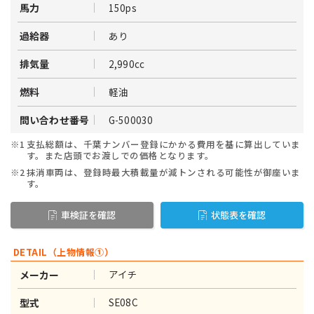
150ps
馬力
あり
過給器
2,990cc
排気量
軽油
燃料
G-500030
問い合わせ番号
※1
支払総額は、千葉ナンバー登録にかかる費用を基に算出していま
す。また店頭でお渡しでの価格となります。
※2
抹消車両は、登録時最大積載量が減トンされる可能性が御座いま
す。
車検証を確認
状態表を確認
DETAIL（上物情報①）
アイチ
メーカー
SE08C
型式