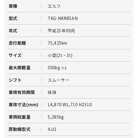
エルフ
車種
TKG-NKR85AN
型式
平成25年09月
年式
75,425km
走行距離
小型(2t・3t)
サイズ
500kg
最大積載量
※2
スムーサー
シフト
抹消
車検有効期限
L4,870 W1,710 H2510
車体寸法(mm)
5,285kg
車両総重量
4JJ1
原動機型式