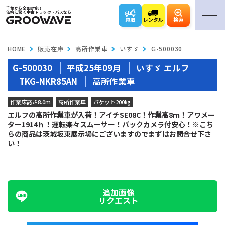
千葉から全国対応！
価格に驚く中古トラック・バスなら
買取
レンタル
検索
HOME
販売在庫
高所作業車
いすゞ
G-500030
G-500030
平成25年09月
いすゞ エルフ
TKG-NKR85AN
高所作業車
作業床高さ8.0m
高所作業車
バケット200㎏
エルフの高所作業車が入荷！アイチSE08C！作業高8ｍ！アワメー
ター1914ｈ！運転楽々スムーサー！バックカメラ付安心！※こち
らの商品は茨城坂東展示場にございますのでまずはお問合せ下さ
い！
追加画像
リクエスト