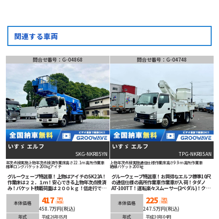
関連する車両
問合せ番号：G-04868
問合せ番号：G-04748
いすゞ エルフ
いすゞ エルフ
SKG-NKR85YN
TPG-NKR85AN
年次点検実施
上物年次点検済
作業床高さ22.1m
高所作業車
上物年次点検実施
通信仕様
作業床高さ9.9m
高所作業車
標準ロング
バケット200㎏
アイチ
絶縁バケット200kg
グルーウェーブ特選車！上物はアイチのSK22A！
グルーウェーブ特選車！お買得なエルフ標準10尺
作業床は２２．１ｍ！安心できる上物年次点検済
の通信仕様の高所作業車作業車が入荷！タダノ
み！バケット積載荷重は２００ｋｇ！低走行で嬉
AT-100TT！運転楽々スムーサー(2ペダル)！クラ
しいですね！マニュアル６速で臨機応変なアクセ
リオンナビ！バックカメラ！フレームの状態も良
417
225
ルワーク可能！ETC車載器も装着済み！安全装備
くオススメの1台です！
万円
万円
(税抜)
(税抜)
本体価格
本体価格
充実！痒い所に手が届く専門性の高い１台！
458.7万円(税込)
247.5万円(税込)
年式
平成26年05月
年式
平成30年04月