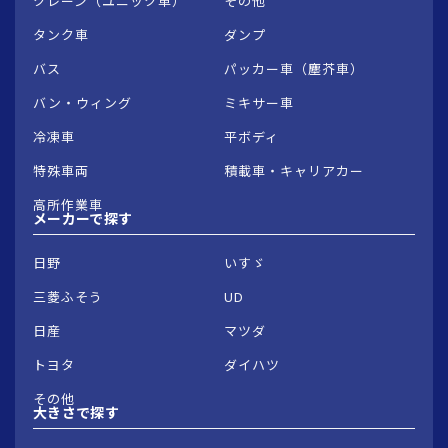
クレーン（ユニック車）
その他
タンク車
ダンプ
バス
パッカー車（塵芥車）
バン・ウィング
ミキサー車
冷凍車
平ボディ
特殊車両
積載車・キャリアカー
高所作業車
メーカーで
探す
日野
いすゞ
三菱ふそう
UD
日産
マツダ
トヨタ
ダイハツ
その他
大きさで
探す