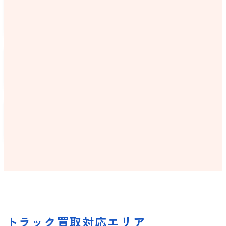
日野
日産
UDトラックス
トヨタ
マツダ
ダイハツ
トラック買取対応エリア