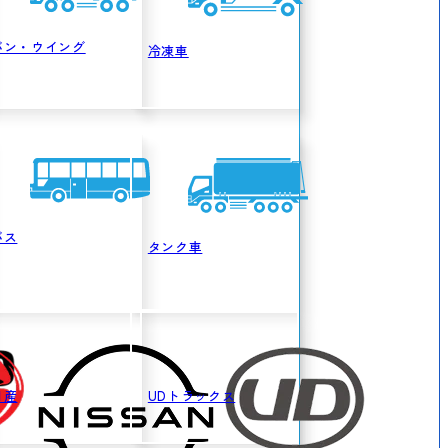
バン・ウイング
冷凍車
バス
タンク車
日産
UDトラックス