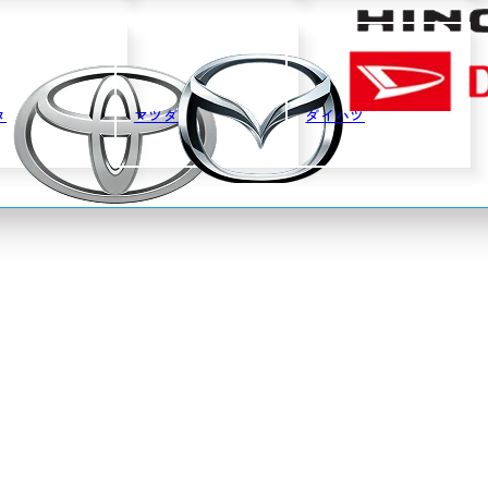
タ
マツダ
ダイハツ