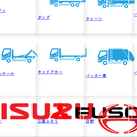
ディ
ダンプ
クレーン
キャリアカー
ムロール
パッカー車
ゞ
三菱ふそう
日野