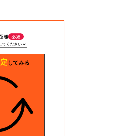
距離
査定
してみる