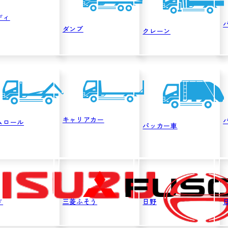
ディ
ダンプ
クレーン
キャリアカー
ムロール
パッカー車
ゞ
三菱ふそう
日野