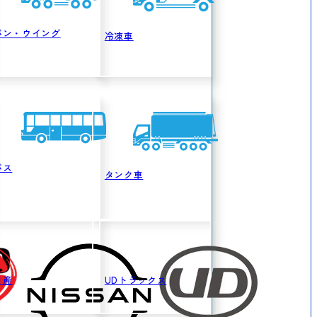
バン・ウイング
冷凍車
バス
タンク車
日産
UDトラックス