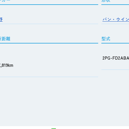
野
バン・ウイ
行距離
型式
2PG-FD2AB
7,819km