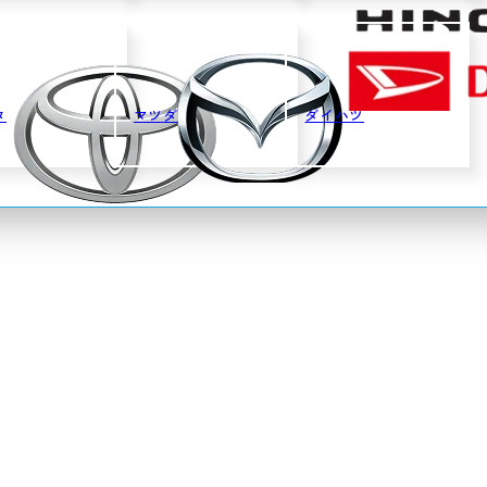
タ
マツダ
ダイハツ