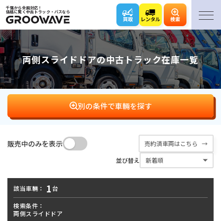
千葉から全国対応！
価格に驚く中古トラック・バスなら
買取
レンタル
検索
両側スライドドアの中古トラック在庫一覧
別の条件で車輛を探す
販売中のみを表示
売約済車両はこちら
バン･
平ボディ
ダンプ
クレーン
並び替え
ウィング
1
該当車輛：
台
アームロール･
キャリアカー･
冷凍車
パッカー車
フックロール
ローダー
検索条件：
両側スライドドア