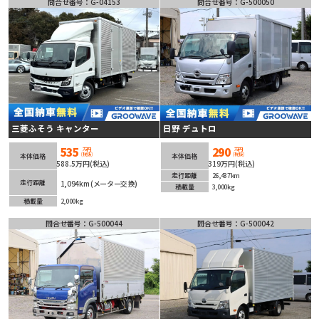
問合せ番号：G-04153
問合せ番号：G-500050
三菱ふそう キャンター
日野 デュトロ
535
290
万円
万円
(税抜)
(税抜)
本体価格
本体価格
588.5万円(税込)
319万円(税込)
走行距離
26,437km
1,094km (メーター交換)
走行距離
積載量
3,000kg
積載量
2,000kg
問合せ番号：G-500044
問合せ番号：G-500042