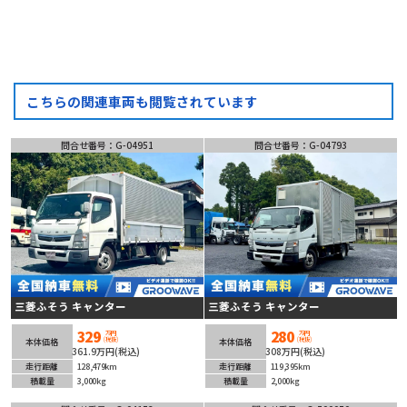
こちらの関連車両も閲覧されています
問合せ番号：G-04951
問合せ番号：G-04793
三菱ふそう キャンター
三菱ふそう キャンター
329
280
万円
万円
(税抜)
(税抜)
本体価格
本体価格
361.9万円(税込)
308万円(税込)
走行距離
128,479km
走行距離
119,395km
積載量
3,000kg
積載量
2,000kg