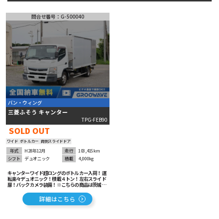
ミキサー車
問合せ番号：G-500040
タンク車
高所作業車
特殊車両
181
台の在庫から
詳細条件で絞り込む
ベース車輛･
バス
その他
バン・ウィング
三菱ふそう キャンター
TPG-FEB90
SOLD OUT
ワイド
ボトルカー
両側スライドドア
年式
H28年12月
走行
103,415km
シフト
デュオニック
積載
4,000kg
キャンターワイド超ロングのボトルカー入荷！運
転楽々デュオニック！積載４トン！左右スライド
扉！バックカメラ装備！※こちらの商品は茨城坂
東展示場にございますのでまずはお問合せ下さ
い！
詳細はこちら