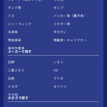
タンク車
ダンプ
バス
パッカー車（塵芥車）
バン・ウィング
ミキサー車
冷凍車
平ボディ
特殊車両
積載車・キャリアカー
高所作業車
メーカーで
探す
日野
いすゞ
三菱ふそう
UD
日産
マツダ
トヨタ
ダイハツ
その他
大きさで
探す