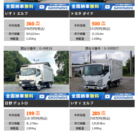
いすゞ エルフ
トヨタ ダイナ
360
500
万円
万円
(税抜)
(税抜)
本体価格
本体価格
396万円(税込)
550万円(税込)
走行距離
639,631km
走行距離
13,561km
積載量
3,650kg
積載量
3,000kg
問合せ番号：G-04816
問合せ番号：G-500037
日野 デュトロ
いすゞ エルフ
199
280
万円
万円
(税抜)
(税抜)
本体価格
本体価格
218.9万円(税込)
308万円(税込)
走行距離
65,170km
走行距離
120,858km
積載量
2,950kg
積載量
1,900kg