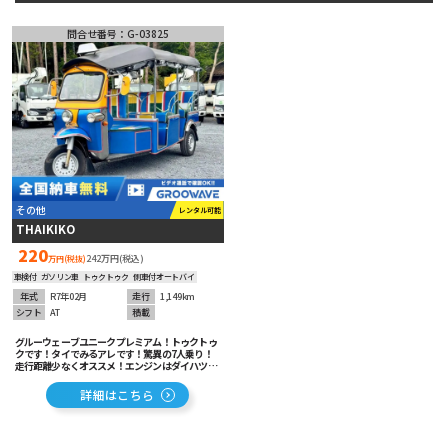
ミキサー車
問合せ番号：G-03825
タンク車
高所作業車
特殊車両
186
台の在庫から
詳細条件で絞り込む
ベース車輛･
バス
その他
その他
レンタル可能
THAIKIKO
220
242万円(税込)
万円(税抜)
車検付
ガソリン車
トゥクトゥク
側車付オートバイ
年式
R7年02月
走行
1,149km
シフト
AT
積載
グルーウェーブユニークプレミアム！トゥクトゥ
クです！タイでみるアレです！驚異の7人乗り！
走行距離少なくオススメ！エンジンはダイハツ製
で安心！※こちらの車両は全国納車費用無料対象
外となります。
詳細はこちら