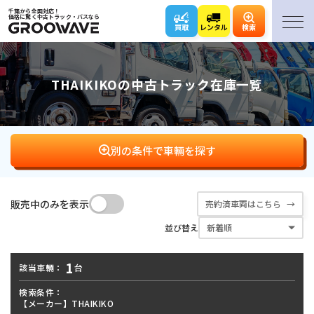
千葉から全国対応！
価格に驚く中古トラック・バスなら
買取
レンタル
検索
THAIKIKOの中古トラック在庫一覧
別の条件で車輛を探す
販売中のみを表示
売約済車両はこちら
バン･
平ボディ
ダンプ
クレーン
並び替え
ウィング
1
該当車輛：
台
アームロール･
キャリアカー･
冷凍車
パッカー車
フックロール
ローダー
検索条件：
【メーカー】THAIKIKO